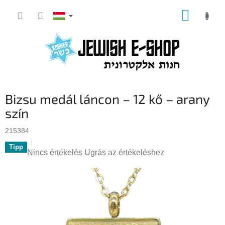
Ugrás
KOSÁR
a
fő
tartalomhoz
Bizsu medál láncon – 12 kő – arany
szín
215384
Tipp
A
Nincs értékelés
Ugrás az értékeléshez
termék
átlagos
értékelése
5-
ből
0,0