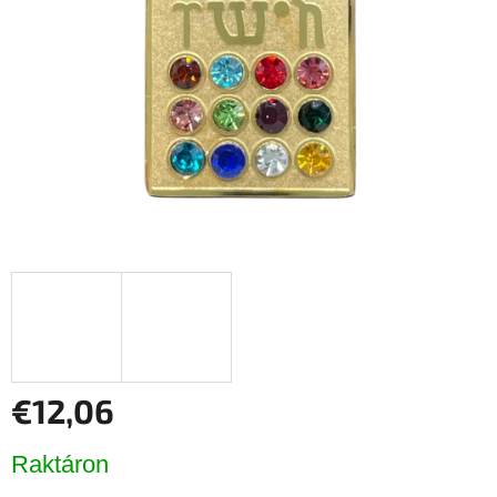
csillag.
€12,06
Egységár:
Raktáron