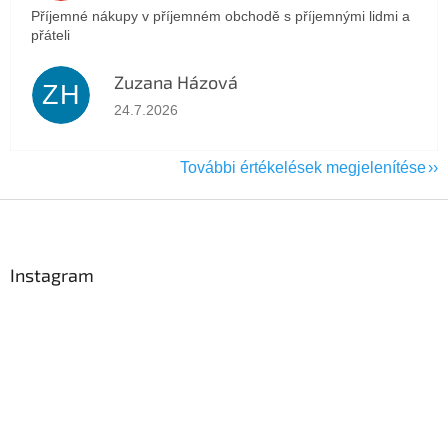
Příjemné nákupy v příjemném obchodě s příjemnými lidmi a
přáteli
Zuzana Házová
ZH
Az áruház értékelése 5-ből 5 csillag.
24.7.2026
További értékelések megjelenítése
L
á
b
l
Instagram
é
c