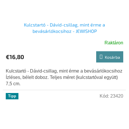
Kulcstartó - Dávid-csillag, mint érme a
bevásárlókocsihoz - JEWISHOP
Raktáron
A
termék
€16,80
átlagos
Kosárba
értékelése
5-
Kulcstartó - Dávid-csillag, mint érme a bevásárlókocsihoz
ből
Ízléses, bélelt doboz. Teljes méret (kulcstartóval együtt)
5,0
7,5 cm.
csillag.
Kód:
23420
Tipp