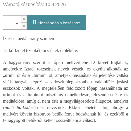
Várható kézbesítés:
10.8.2026
Hozzáadás a kosárhoz
Ízléses medál arany színben!
12 kő Izrael tizenkét törzsének emlékére.
A hagyomány szerint a főpap mellvértjébe 12 követ foglaltak,
amelyekre Izrael törzseinek neveit vésték, és együtt alkották az
„urim”-ot és a „tumim”-ot, amelyek használata és jelentése vallási
viták tárgyát képezi – valószínűleg azonban valamiféle jóslási
eszközök voltak. A megfelelően felöltözött főpap használhatta az
urimot és a tumimot misztikus elmélkedésre, elcsendesedésre és
meditációra, amíg el nem érte a megvilágosodott állapotot, amelyet
ruach ha-kodesh
-nek neveznek. Ekkor lehetett látni, ahogy a
mellvért kövein bizonyos betűk fényt bocsátanak ki, és ezekből a
felragyogott betűkből kellett összeállítani a választ.