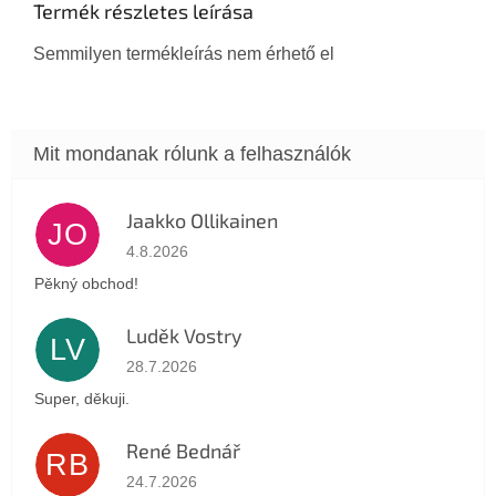
Termék részletes leírása
Semmilyen termékleírás nem érhető el
Jaakko Ollikainen
JO
Az áruház értékelése 5-ből 5 csillag.
4.8.2026
Pěkný obchod!
Luděk Vostry
LV
Az áruház értékelése 5-ből 5 csillag.
28.7.2026
Super, děkuji.
René Bednář
RB
Az áruház értékelése 5-ből 5 csillag.
24.7.2026