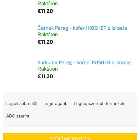
Raktáron
€11,20
Česnek Pereg - koření KOSHER z Izraele
Raktáron
€11,20
Kurkuma Pereg - koření KOSHER z Izraele
Raktáron
€11,20
T
e
Legolcsóbb elöl
Legdrágább
Legnépszerűbb termékek
r
m
ABC szerint
é
k
e
SZŰRŐ MEGNYITÁSA