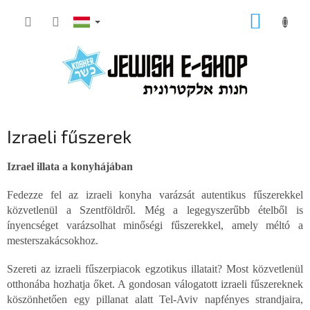
Ugrás
KOSÁR
a
fő
tartalomhoz
Izraeli fűszerek
Izrael illata a konyhájában
Fedezze fel az izraeli konyha varázsát autentikus fűszerekkel
közvetlenül a Szentföldről. Még a legegyszerűbb ételből is
ínyencséget varázsolhat minőségi fűszerekkel, amely méltó a
mesterszakácsokhoz.
Szereti az izraeli fűszerpiacok egzotikus illatait? Most közvetlenül
otthonába hozhatja őket. A gondosan válogatott izraeli fűszereknek
köszönhetően egy pillanat alatt Tel-Aviv napfényes strandjaira,