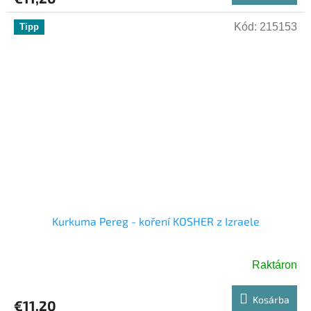
Kód:
215153
Tipp
Kurkuma Pereg - koření KOSHER z Izraele
Raktáron
Kosárba
€11,20