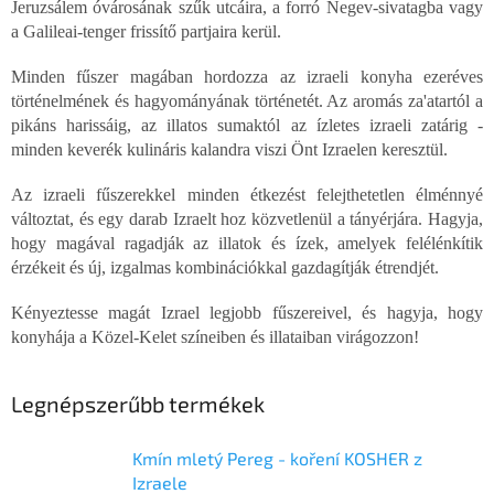
Jeruzsálem óvárosának szűk utcáira, a forró Negev-sivatagba vagy
a Galileai-tenger frissítő partjaira kerül.
Minden fűszer magában hordozza az izraeli konyha ezeréves
történelmének és hagyományának történetét. Az aromás za'atartól a
pikáns harissáig, az illatos sumaktól az ízletes izraeli zatárig -
minden keverék kulináris kalandra viszi Önt Izraelen keresztül.
Az izraeli fűszerekkel minden étkezést felejthetetlen élménnyé
változtat, és egy darab Izraelt hoz közvetlenül a tányérjára. Hagyja,
hogy magával ragadják az illatok és ízek, amelyek felélénkítik
érzékeit és új, izgalmas kombinációkkal gazdagítják étrendjét.
Kényeztesse magát Izrael legjobb fűszereivel, és hagyja, hogy
konyhája a Közel-Kelet színeiben és illataiban virágozzon!
Chat
Legnépszerűbb termékek
textarea
Kmín mletý Pereg - koření KOSHER z
Izraele