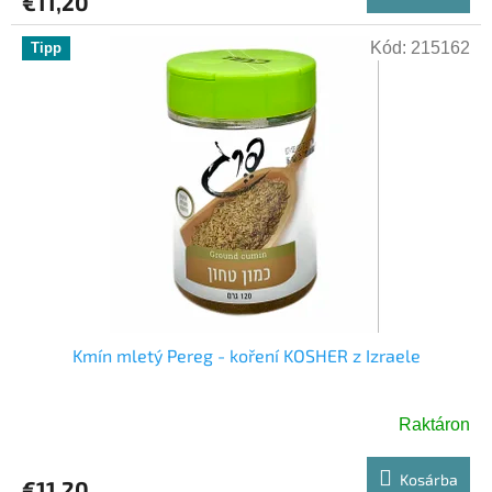
€11,20
Kód:
215162
Tipp
Kmín mletý Pereg - koření KOSHER z Izraele
Raktáron
Kosárba
€11,20