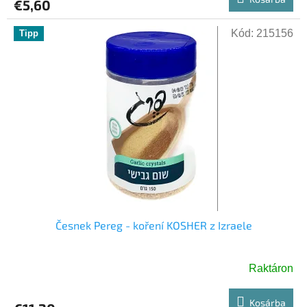
€5,60
Kód:
215156
Tipp
Česnek Pereg - koření KOSHER z Izraele
Raktáron
Kosárba