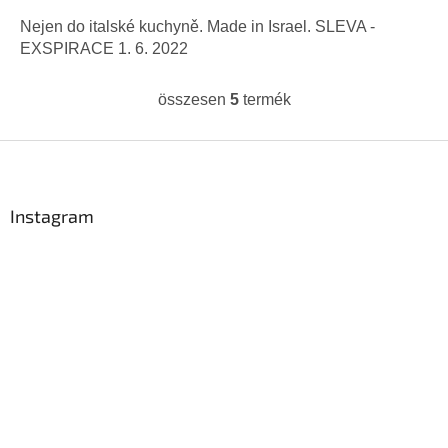
Nejen do italské kuchyně. Made in Israel. SLEVA -
EXSPIRACE 1. 6. 2022
összesen
5
termék
L
i
s
L
t
á
a
b
i
l
Instagram
r
é
á
c
n
y
í
t
á
s
e
l
e
m