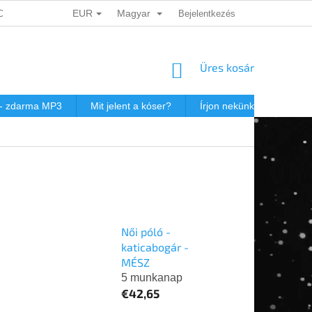
EUR
Magyar
ADATOK VÉDELME
DÁRKOVÉ KUPONY
Bejelentkezés
POSTAKÖLTSÉG JEW
KOSÁR
Üres kosár
 - zdarma MP3
Mit jelent a kóser?
Írjon nekünk
Virtuál
Női póló -
katicabogár -
MÉSZ
5 munkanap
€42,65