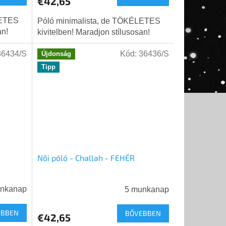
€42,65
LETES
Póló minimalista, de TÖKÉLETES
an!
kivitelben! Maradjon stílusosan!
36434/S
Kód:
36436/S
Újdonság
Tipp
Női póló - Challah - FEHÉR
unkanap
5 munkanap
EBBEN
BŐVEBBEN
€42,65