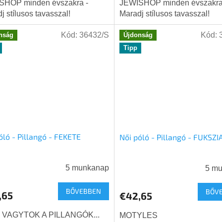
SHOP minden évszakra -
JEWISHOP minden évszakra
j stílusos tavasszal!
Maradj stílusos tavasszal!
Kód:
36432/S
Kód:
nság
Újdonság
Tipp
óló - Pillangó - FEKETE
Női póló - Pillangó - FUKSZI
5 munkanap
5 m
BŐVEBBEN
BŐV
,65
€42,65
I VAGYTOK A PILLANGÓK...
MOTYLES