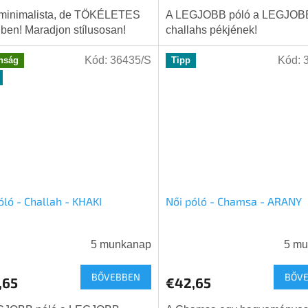
 minimalista, de TÖKÉLETES
A LEGJOBB póló a LEGJOB
elben! Maradjon stílusosan!
challahs pékjének!
Kód:
36435/S
Kód:
nság
Tipp
óló - Challah - KHAKI
Női póló - Chamsa - ARANY
5 munkanap
5 m
BŐVEBBEN
BŐV
,65
€42,65