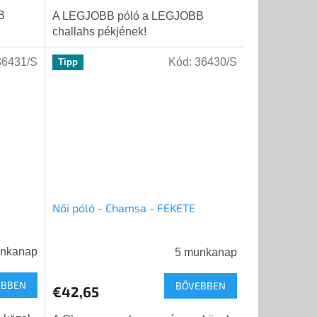
B
A LEGJOBB póló a LEGJOBB
challahs pékjének!
36431/S
Kód:
36430/S
Tipp
Női póló - Chamsa - FEKETE
unkanap
5 munkanap
EBBEN
BŐVEBBEN
€42,65