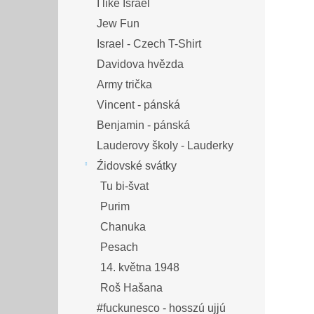
I like Israel
Jew Fun
Israel - Czech T-Shirt
Davidova hvězda
Army trička
Vincent - pánská
Benjamin - pánská
Lauderovy školy - Lauderky
Źidovské svátky
Tu bi-švat
Purim
Chanuka
Pesach
14. května 1948
Roš Hašana
#fuckunesco - hosszú ujjú