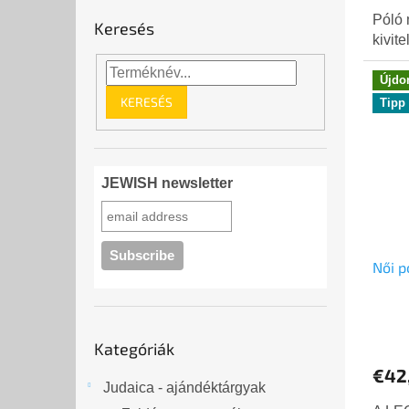
Póló
Keresés
kivit
Újdo
KERESÉS
Tipp
JEWISH newsletter
Női p
Kategóriák
Kategóriák
átugrása
€42
Judaica - ajándéktárgyak