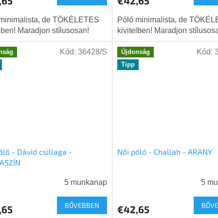
,65
€42,65
 minimalista, de TÖKÉLETES
Póló minimalista, de TÖKÉ
elben! Maradjon stílusosan!
kivitelben! Maradjon stílusos
Kód:
36428/S
Kód:
nság
Újdonság
Tipp
óló - Dávid csillaga -
Női póló - Challah - ARANY
ASZÍN
5 munkanap
5 m
BŐVEBBEN
BŐV
,65
€42,65