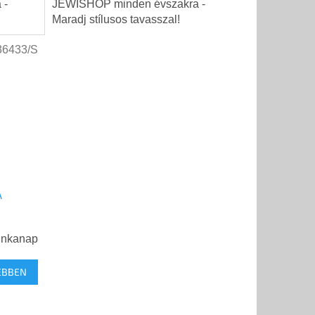
 -
JEWISHOP minden évszakra -
Maradj stílusos tavasszal!
36433/S
A
unkanap
EBBEN