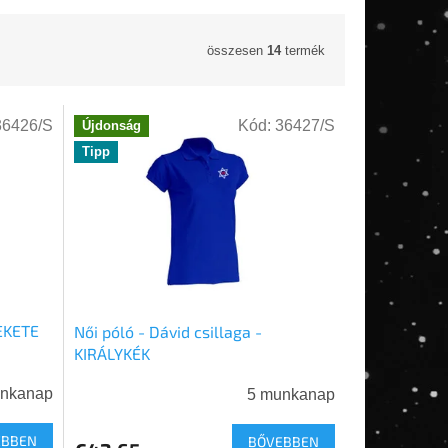
összesen
14
termék
36426/S
Kód:
36427/S
Újdonság
Tipp
FEKETE
Női póló - Dávid csillaga -
KIRÁLYKÉK
unkanap
5 munkanap
EBBEN
BŐVEBBEN