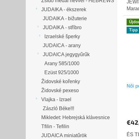
Zsidó medál névvel - HEBREWS
JEWI
Marad
JUDAIKA - ékszerek
JUDAIKA - bižuterie
Újdo
JUDAIKA - stříbro
Tipp
Izraelské šperky
JUDAICA - arany
JUDAICA jegygyűrűk
Arany 585/1000
Ezüst 925/1000
Židovské kořenky
Női p
Židovské pexeso
Vlajka - Izrael
Zászló Béke!!!
Mikledet: Hebrejská klávesnice
€42
Tfilin - Tefilin
ÉS T
JUDAICA miniatűrök