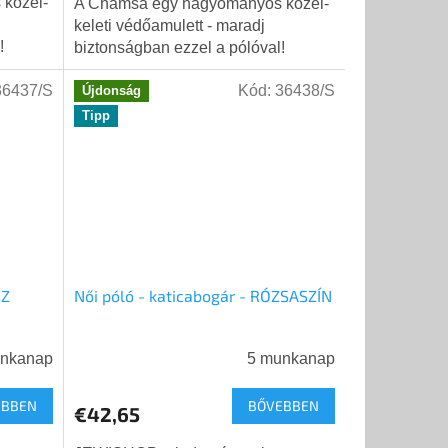
közel-
A Chamsa egy hagyományos közel-
keleti védőamulett - maradj
!
biztonságban ezzel a pólóval!
36437/S
Kód:
36438/S
Újdonság
Tipp
SZ
Női póló - katicabogár - RÓZSASZÍN
unkanap
5 munkanap
EBBEN
BŐVEBBEN
€42,65