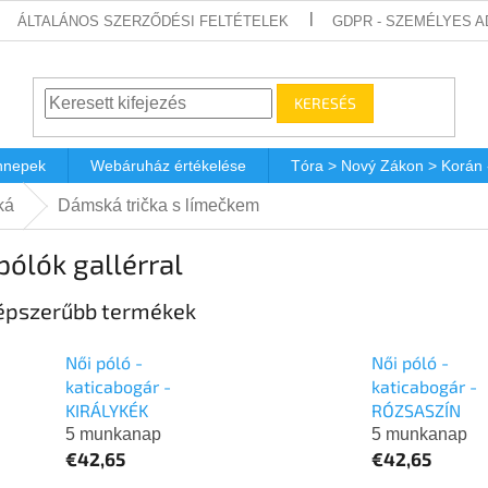
ÁLTALÁNOS SZERZŐDÉSI FELTÉTELEK
GDPR - SZEMÉLYES 
KERESÉS
nnepek
Webáruház értékelése
Tóra > Nový Zákon > Korán
ká
Dámská trička s límečkem
pólók gallérral
épszerűbb termékek
Női póló -
Női póló -
katicabogár -
katicabogár -
KIRÁLYKÉK
RÓZSASZÍN
5 munkanap
5 munkanap
€42,65
€42,65