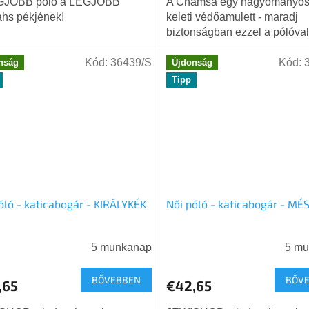
GJOBB póló a LEGJOBB
A Chamsa egy hagyományos 
ahs pékjének!
keleti védőamulett - maradj
biztonságban ezzel a pólóval
Kód:
36439/S
Kód:
nság
Újdonság
Tipp
óló - katicabogár - KIRÁLYKÉK
Női póló - katicabogár - MÉ
5 munkanap
5 m
BŐVEBBEN
BŐV
,65
€42,65