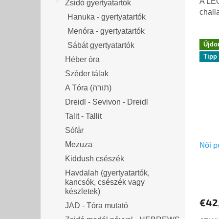
A LE
Zsidó gyertyatartók
chall
Hanuka - gyertyatartók
Menóra - gyertyatartók
Újdo
Sábát gyertyatartók
Tipp
Héber óra
Széder tálak
A Tóra (תורה)
Dreidl - Sevivon - Dreidl
Talit - Tallit
Sófár
Női p
Mezuza
Kiddush csészék
Havdalah (gyertyatartók,
kancsók, csészék vagy
készletek)
€42
JAD - Tóra mutató