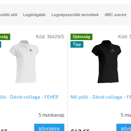
sóbb elöl
Legdrágább
Legnépszerűbb termékek
ABC szerint
Kód:
36429/S
Kód:
nság
Újdonság
Tipp
óló - Dávid csillaga - FEHÉR
Női póló - Dávid csillaga - 
5 munkanap
5 m
BŐVEBBEN
BŐV