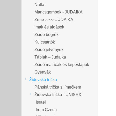
Natla
Mancsgombok - JUDAIKA
Zene >>>> JUDAIKA
Imák és áldások
Zsidó bögrék
Kulcstartók
Zsidó jelvények
Táblák – Judaika
Zsidó matricák és képeslapok
Gyertyák
Židovská trička
Pánská trička s límečkem
Židovská trička - UNISEX
Israel
from Czech