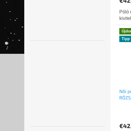
€42
Póló
kivit
Újdo
Tipp
Női p
RÓZS
€42