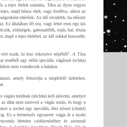
 a tejes ételek számára. Tilos az ilyen vegyes
ejes, majd húsos ételt, vagy fordítva, akkor az
sségenként eltérőek. Az idő rövidebb, ha először
). Ez általában fél óra, vagy lehet enni egy kis
csök, zöldségek, gabonafélék, tojás, hal, tészta
et, majd a tejes ételeket, az idő sokkal hosszabb,
 vért eszik, ki lesz rekesztve népéből". A Tóra
t testéből egy előírt speciális vágással (schita)
tilalom nem vonatkozik a halakra.
auzt, amely felsorolja a megfelelő üzleteket,
at.
 vágási módnak (shchita) kell alávetni, amelyet
y az állat nem szenved a vágás során, és hogy a
kor a sochet egy speciális, éles késsel (chalaf)
og. Ez a bemetszés egyszerre vágja át a nyaki
rnyomás hirtelen csökkenéséhez és azonnali