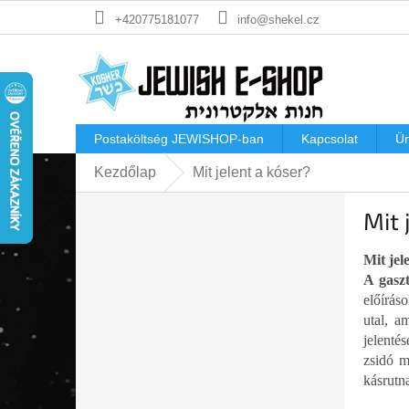
Ugrás
+420775181077
info@shekel.cz
a
fő
tartalomhoz
Postaköltség JEWISHOP-ban
Kapcsolat
Ü
Kezdőlap
Mit jelent a kóser?
O
Mit 
l
d
a
Mit jel
l
s
előírásoknak é
ó
utal, a
p
jelenté
a
zsidó m
n
kásrutn
e