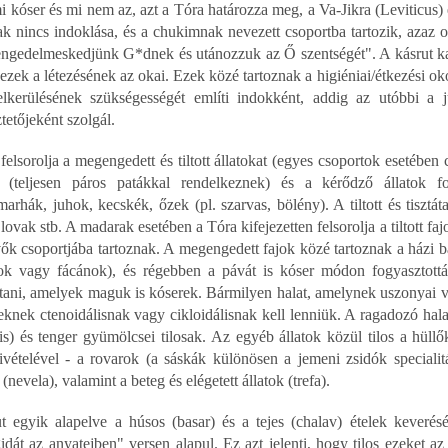
 kóser és mi nem az, azt a Tóra határozza meg, a Va-Jikra (Leviticu
ak nincs indoklása, és a chukimnak nevezett csoportba tartozik, azaz
ngedelmeskedjünk G*dnek és utánozzuk az Ő szentségét". A kásrut kap
ezek a létezésének az okai. Ezek közé tartoznak a higiéniai/étkezési o
elkerülésének szükségességét említi indokként, addig az utóbbi a
tetőjeként szolgál.
elsorolja a megengedett és tiltott állatokat (egyes csoportok esetében 
k (teljesen páros patákkal rendelkeznek) és a kérődző állatok f
marhák, juhok, kecskék, őzek (pl. szarvas, bölény). A tiltott és tisztá
lovak stb. A madarak esetében a Tóra kifejezetten felsorolja a tiltott 
ők csoportjába tartoznak. A megengedett fajok közé tartoznak a házi ba
k vagy fácánok), és régebben a pávát is kóser módon fogyasztották.
tani, amelyek maguk is kóserek. Bármilyen halat, amelynek uszonyai v
eknek ctenoidálisnak vagy cikloidálisnak kell lenniük. A ragadozó hala
 is) és tenger gyümölcsei tilosak. Az egyéb állatok közül tilos a hüllő
ivételével - a rovarok (a sáskák különösen a jemeni zsidók specialitás
(nevela), valamint a beteg és elégetett állatok (trefa).
t egyik alapelve a húsos (basar) és a tejes (chalav) ételek keveré
idát az anyatejben" versen alapul. Ez azt jelenti, hogy tilos ezeket az 