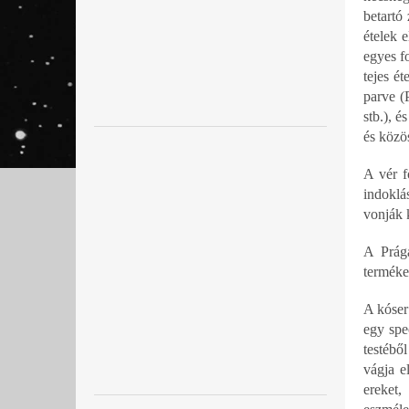
betartó
ételek 
egyes f
tejes é
parve (
stb.), é
és közö
A vér f
indoklás
vonják 
A Prága
termékek
A kóser
egy spe
testébő
vágja e
ereket