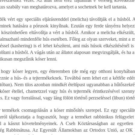
tvesztéshez vezet. Az állat nem érez fájdalmat e vereség következ
kus szabály van meghatározva, amelyet a sochetnek be kell tartania.
ék vért egy speciális eljárásrenddel (melicha) távolítják el a húsból. A
aminek hatására a pórusok kinyílnak. Ezután egy ferde tányérra helye
 köszönhetően eltávolítja a vért a húsból. Amikor a melicha elkészül
almazható mindenféle hús esetében. Főleg az olyan szerveket, mint a má
éssel (kashering) is el lehet készíteni, ami más húsok elkészítésénél is
olítani a húsból. A vágás után az állatot alaposan megvizsgálják, és ha a 
ikusan megszűnik kóser lenni.
hogy kóser legyen, egy étteremben (de még egy otthoni konyhában 
eznie a hús- és a tejtermékeknek. Továbbá nem lehet ezt a kétféle ed
óban). Nem tilos azonban mindkét ételtípust ugyanabban a hűtőszekrén
óser étellel, chametzzel vagy hús és tejtermék érintkezésével szenny
s. Ez vagy forralással, vagy láng fölött történő perzseléssel (libun) törté
 termékek csomagolásán a kóser minősítés szerepel. Ez egy speciális sz
rról tájékoztatja a fogyasztót, hogy a terméket rabbinikus felügyelet m
l a kásrut követelményeinek. A Cseh Köztársaságban az egyetlen 
ég Rabbinátusa. Az Egyesült Államokban az Ortodox Unió, az OK K