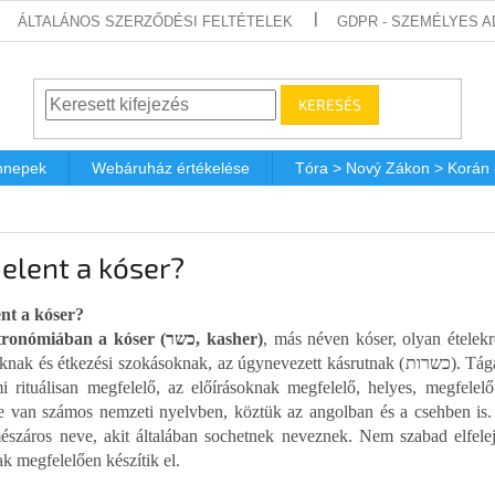
ÁLTALÁNOS SZERZŐDÉSI FELTÉTELEK
GDPR - SZEMÉLYES 
KERESÉS
nnepek
Webáruház értékelése
Tóra > Nový Zákon > Korán
jelent a kóser?
ent a kóser?
A gasztronómiában a kóser (כשר, kasher)
, más néven kóser, olyan ételekr
s étkezési szokásoknak, az úgynevezett kásrutnak (כשרות). Tágabb értelemben a zsidóságban a kóser mindenre
mi rituálisan megfelelő, az előírásoknak megfelelő, helyes, megfelel
se van számos nemzeti nyelvben, köztük az angolban és a csehben is. 
észáros neve, akit általában sochetnek neveznek. Nem szabad elfelej
ak megfelelően készítik el.