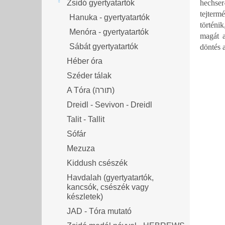
Zsidó gyertyatartók
hechser
tejterm
Hanuka - gyertyatartók
történik, hogy
Menóra - gyertyatartók
magát a
Sábát gyertyatartók
döntés 
Héber óra
Széder tálak
A Tóra (תורה)
Dreidl - Sevivon - Dreidl
Talit - Tallit
Sófár
Mezuza
Kiddush csészék
Havdalah (gyertyatartók,
kancsók, csészék vagy
készletek)
JAD - Tóra mutató