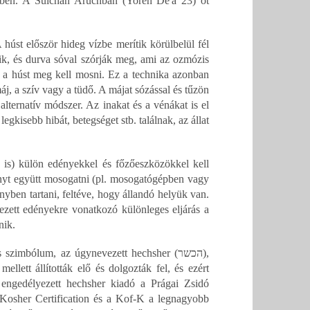
tében. A Sulchán Aruchban (Yoreh De'a 23) öt
 húst először hideg vízbe merítik körülbelül fél
zik, és durva sóval szórják meg, ami az ozmózis
t, a húst meg kell mosni. Ez a technika azonban
j, a szív vagy a tüdő. A májat sózással és tűzön
 alternatív módszer. Az inakat és a vénákat is el
legkisebb hibát, betegséget stb. találnak, az állat
is) külön edényekkel és főzőeszközökkel kell
ényt együtt mosogatni (pl. mosogatógépben vagy
yben tartani, feltéve, hogy állandó helyük van.
ezett edényekre vonatkozó különleges eljárás a
nik.
imbólum, az úgynevezett hechsher (הכשר),
ellett állították elő és dolgozták fel, és ezért
engedélyezett hechsher kiadó a Prágai Zsidó
osher Certification és a Kof-K a legnagyobb