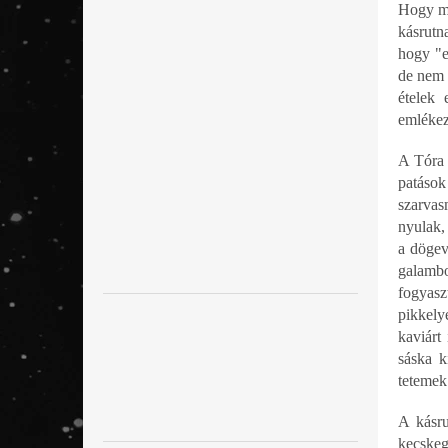
Hogy mi
l
kásrutn
hogy "e
de nem 
ételek 
emlékez
A Tóra f
patáso
szarvas
nyulak, 
a dögev
galambo
fogyasz
pikkely
kaviárt
sáska k
tetemek 
A kásru
kecskeg