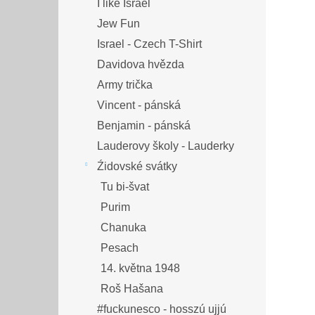
I like Israel
Jew Fun
Israel - Czech T-Shirt
Davidova hvězda
Army trička
Vincent - pánská
Benjamin - pánská
Lauderovy školy - Lauderky
Źidovské svátky
Tu bi-švat
Purim
Chanuka
Pesach
14. května 1948
Roš Hašana
#fuckunesco - hosszú ujjú