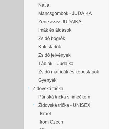
Natla
Mancsgombok - JUDAIKA
Zene >>>> JUDAIKA
Imák és áldások
Zsidó bögrék
Kulcstartók
Zsidó jelvények
Táblák – Judaika
Zsidó matricák és képeslapok
Gyertyák
Židovská trička
Pánská trička s límečkem
Židovská trička - UNISEX
Israel
from Czech