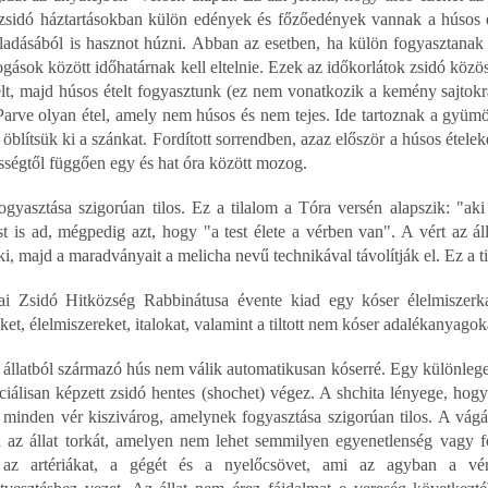
 zsidó háztartásokban külön edények és főzőedények vannak a húsos és
eladásából is hasznot húzni. Abban az esetben, ha külön fogyasztanak t
ogások között időhatárnak kell eltelnie. Ezek az időkorlátok zsidó közö
telt, majd húsos ételt fogyasztunk (ez nem vonatkozik a kemény sajtokra
Parve olyan étel, amely nem húsos és nem tejes. Ide tartoznak a gyümöl
s öblítsük ki a szánkat. Fordított sorrendben, azaz először a húsos ételek
sségtől függően egy és hat óra között mozog.
ogyasztása szigorúan tilos. Ez a tilalom a Tóra versén alapszik: "aki
t is ad, mégpedig azt, hogy "a test élete a vérben van". A vért az álla
ki, majd a maradványait a melicha nevű technikával távolítják el. Ez a 
i Zsidó Hitközség Rabbinátusa évente kiad egy kóser élelmiszerkal
et, élelmiszereket, italokat, valamint a tiltott nem kóser adalékanyagok
 állatból származó hús nem válik automatikusan kóserré. Egy különleges
ciálisan képzett zsidó hentes (shochet) végez. A shchita lényege, hog
l minden vér kiszivárog, amelynek fogyasztása szigorúan tilos. A vágás
l az állat torkát, amelyen nem lehet semmilyen egyenetlenség vagy f
, az artériákat, a gégét és a nyelőcsövet, ami az agyban a vé