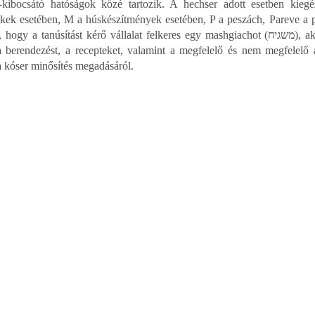
-kibocsátó hatóságok közé tartozik. A hechser adott esetben kiegé
ékek esetében, M a húskészítmények esetében, P a peszách, Pareve a 
 a tanúsítást kérő vállalat felkeres egy mashgiachot (משגיח), aki ellenőrzi a gyártási folyamatot és eljárásokat,
 berendezést, a recepteket, valamint a megfelelő és nem megfelelő
a kóser minősítés megadásáról.