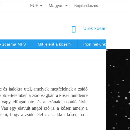
EUR
Magyar
ADATOK VÉDELME
DÁRKOVÉ KUPONY
Bejelentkezés
POSTAKÖLTSÉG JEW
KOSÁR
Üres kosár
 - zdarma MP3
Mit jelent a kóser?
Írjon nekünk
Virtuál
e és italokra utal, amelyek megfelelnek a zsidó
ő vagy elfogadható, és a szónak hasonló átvitt
Van egy elavult angol szó is, a kóser, amely a
teni, hogy a zsidó étel csak akkor kóser, ha a