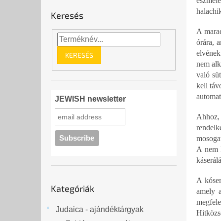
eszméle
halachi
Keresés
A marad
órára, 
elvének
KERESÉS
nem alk
való süt
kell táv
automat
JEWISH newsletter
Ahhoz, 
rendelk
mosogat
A nem k
káserálá
Kategóriák
A kóser
Kategóriák
átugrása
amely a
megfele
Judaica - ajándéktárgyak
Hitközs