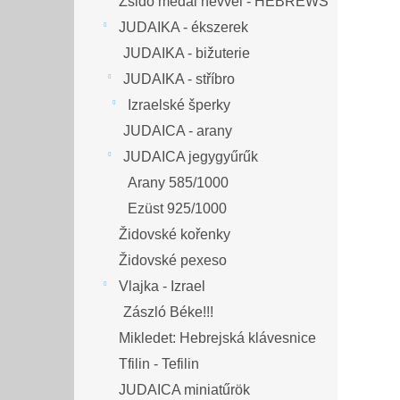
Zsidó medál névvel - HEBREWS
JUDAIKA - ékszerek
JUDAIKA - bižuterie
JUDAIKA - stříbro
Izraelské šperky
JUDAICA - arany
JUDAICA jegygyűrűk
Arany 585/1000
Ezüst 925/1000
Židovské kořenky
Židovské pexeso
Vlajka - Izrael
Zászló Béke!!!
Mikledet: Hebrejská klávesnice
Tfilin - Tefilin
JUDAICA miniatűrök