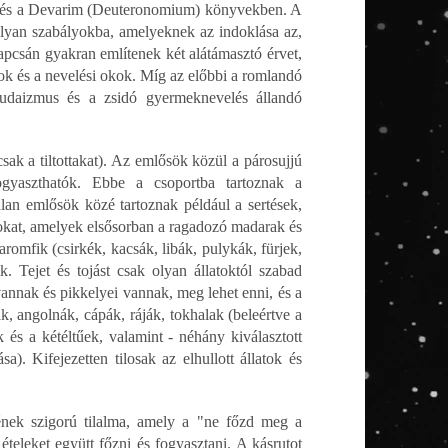
s) és a Devarim (Deuteronomium) könyvekben. A
 olyan szabályokba, amelyeknek az indoklása az,
csán gyakran említenek két alátámasztó érvet,
kok és a nevelési okok. Míg az előbbi a romlandó
 judaizmus és a zsidó gyermeknevelés állandó
csak a tiltottakat). Az emlősök közül a párosujjú
ogyaszthatók. Ebbe a csoportba tartoznak a
talan emlősök közé tartoznak például a sertések,
fajokat, amelyek elsősorban a ragadozó madarak és
romfik (csirkék, kacsák, libák, pulykák, fürjek,
 Tejet és tojást csak olyan állatoktól szabad
annak és pikkelyei vannak, meg lehet enni, és a
k, angolnák, cápák, ráják, tokhalak (beleértve a
k és a kétéltűek, valamint - néhány kiválasztott
a). Kifejezetten tilosak az elhullott állatok és
sének szigorú tilalma, amely a "ne főzd meg a
ételeket együtt főzni és fogyasztani. A kásrutot