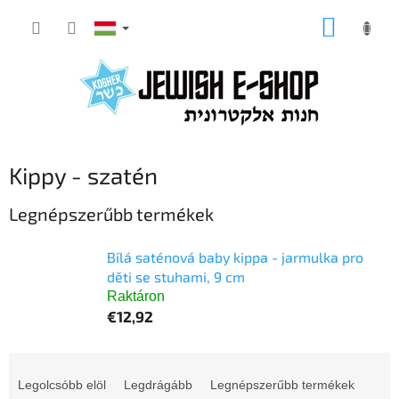
Ugrás
KOSÁR
a
fő
tartalomhoz
Kippy - szatén
Legnépszerűbb termékek
Bílá saténová baby kippa - jarmulka pro
děti se stuhami, 9 cm
Raktáron
€12,92
T
e
Legolcsóbb elöl
Legdrágább
Legnépszerűbb termékek