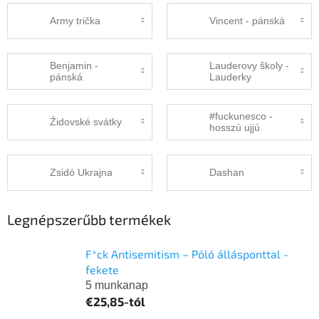
Army trička
Vincent - pánská
Benjamin -
Lauderovy školy -
pánská
Lauderky
#fuckunesco -
Źidovské svátky
hosszú ujjú
Zsidó Ukrajna
Dashan
Legnépszerűbb termékek
F*ck Antisemitism – Póló állásponttal -
fekete
5 munkanap
€25,85-tól