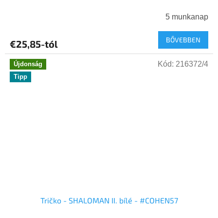
5 munkanap
BŐVEBBEN
€25,85-tól
Kód:
216372/4
Újdonság
Tipp
Tričko - SHALOMAN II. bílé - #COHEN57