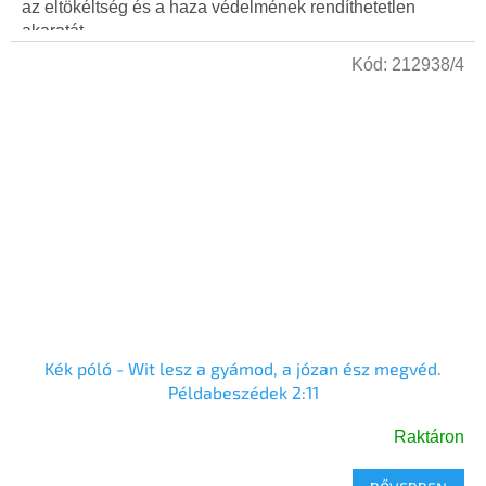
az eltökéltség és a haza védelmének rendíthetetlen
akaratát...
Kód:
212938/4
Kék póló - Wit lesz a gyámod, a józan ész megvéd.
Példabeszédek 2:11
Raktáron
A
termék