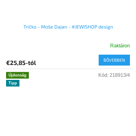
Tričko - Moše Dajan - #JEWISHOP design
Raktáron
A
termék
BŐVEBBEN
átlagos
€25,85-tól
értékelése
5-
Kód:
218913/4
Újdonság
ből
Tipp
5,0
csillag.