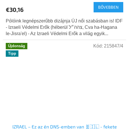
BŐVEBBEN
€30,16
Pólóink legnépszerűbb dizájnja ÚJ női szabásban is! IDF
- Izraeli Védelmi Erők (héberül צהה״ל, Cva ha-Hagana
le-Jisra'el) - Az Izraeli Védelmi Erők a világ egyik...
Kód:
215847/4
Újdonság
Tipp
IZRAEL – Ez az én DNS-emben van 🧬🇮🇱 - fekete