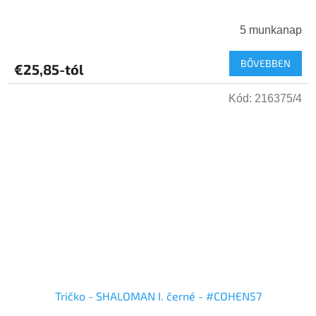
5 munkanap
BŐVEBBEN
€25,85-tól
Kód:
216375/4
Tričko - SHALOMAN I. černé - #COHEN57