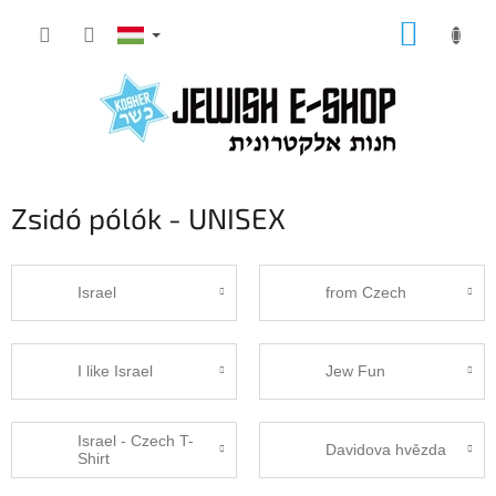
Ugrás
KOSÁR
a
fő
tartalomhoz
Zsidó pólók - UNISEX
Israel
from Czech
I like Israel
Jew Fun
Israel - Czech T-
Davidova hvězda
Shirt