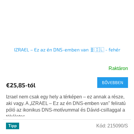
IZRAEL – Ez az én DNS-emben van 🧬🇮🇱 - fehér
Raktáron
BŐVEBBEN
€25,85-tól
Izrael nem csak egy hely a térképen – ez annak a része,
aki vagy. A „IZRAEL – Ez az én DNS-emben van" feliratú
póló az ikonikus DNS-motívummal és Dávid-csillaggal a
tökéletes...
Kód:
215090/S
Tipp