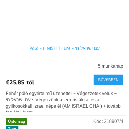
Póló - FINISH THEM ~ עם ישראל חי
5 munkanap
BŐVEBBEN
€25,85-tól
Fehér póló egyértelmű üzenettel ~ Végezzetek velük ~
עם ישראל חי ~ Végezzünk a terroristákkal és a
gyilkosokkal! Izrael népe él (AM ISRAEL CHAI) + tovább
fog élni. Nem...
Kód:
218907/4
Újdonság
Tipp