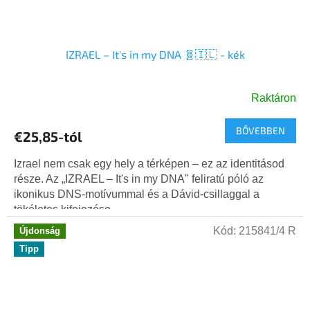
IZRAEL – It's in my DNA 🧬🇮🇱 - kék
Raktáron
BŐVEBBEN
€25,85-tól
Izrael nem csak egy hely a térképen – ez az identitásod
része. Az „IZRAEL – It's in my DNA" feliratú póló az
ikonikus DNS-motívummal és a Dávid-csillaggal a
tökéletes kifejezése...
Kód:
215841/4 R
Újdonság
Tipp