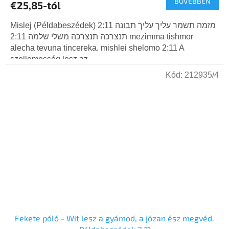
BŐVEBBEN
átlagos
€25,85-tól
értékelése
5-
Mislej (Példabeszédek) 2:11 מזמה תשמר עליך עליך תבונה
ből
תנצרכה תנצרכה משלי שלמה 2:11 mezimma tishmor
5,0
alecha tevuna tincereka. mishlei shelomo 2:11 A
csillag.
szellemesség lesz az...
Kód:
212935/4
Fekete póló - Wit lesz a gyámod, a józan ész megvéd.