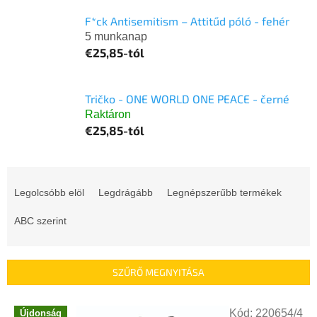
F*ck Antisemitism – Attitűd póló - fehér
5 munkanap
€25,85-tól
Tričko - ONE WORLD ONE PEACE - černé
Raktáron
€25,85-tól
T
e
Legolcsóbb elöl
Legdrágább
Legnépszerűbb termékek
r
m
ABC szerint
é
k
e
SZŰRŐ MEGNYITÁSA
k
r
T
e
Kód:
220654/4
Újdonság