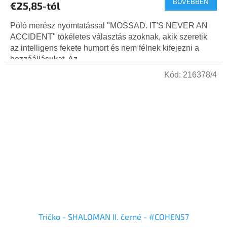
BŐVEBBEN
€25,85-tól
Póló merész nyomtatással "MOSSAD. IT'S NEVER AN
ACCIDENT" tökéletes választás azoknak, akik szeretik
az intelligens fekete humort és nem félnek kifejezni a
hozzáállásukat. Az...
Kód:
216378/4
Tričko - SHALOMAN II. černé - #COHEN57