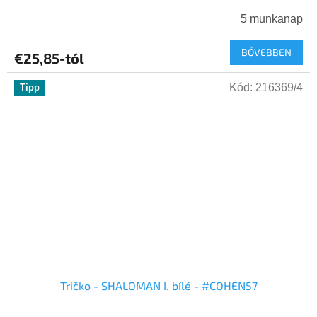
5 munkanap
BŐVEBBEN
€25,85-tól
Kód:
216369/4
Tipp
Tričko - SHALOMAN I. bílé - #COHEN57