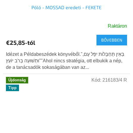
Póló - MOSSAD eredeti - FEKETE
Raktáron
BŐVEBBEN
€25,85-tól
Idézet a Példabeszédek könyvéből."בְּאֵין תַּחְבֻּלוֹת יִפָּל עָם,
וּתְשׁוּעָה בְּרֹב יוֹעֵץ""Ahol nincs stratégia, ott elbukik a nép,
de a tanácsadók sokaságában van az...
Kód:
216183/4 R
Újdonság
Tipp