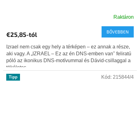
Raktáron
BŐVEBBEN
€25,85-tól
Izrael nem csak egy hely a térképen – ez annak a része,
aki vagy. A „IZRAEL – Ez az én DNS-emben van" feliratú
póló az ikonikus DNS-motívummal és Dávid-csillaggal a
tökéletes...
Kód:
215844/4
Tipp