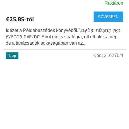
Raktáron
BŐVEBBEN
€25,85-tól
Idézet a Példabeszédek könyvéből."בְּאֵין תַּחְבֻּלוֹת יִפָּל עָם,
וּתְשׁוּעָה בְּרֹב יוֹעֵץ""Ahol nincs stratégia, ott elbukik a nép,
de a tanácsadók sokaságában van az...
Kód:
216270/4
Tipp