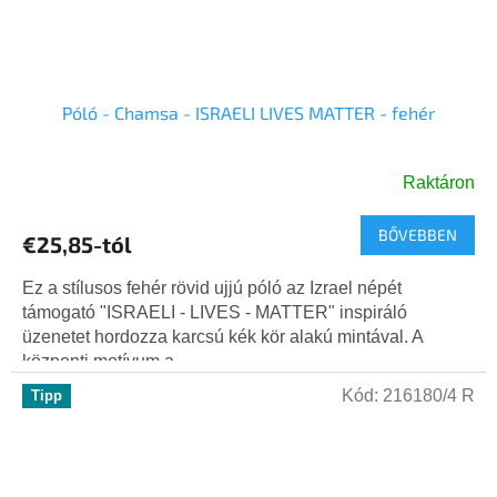
Póló - Chamsa - ISRAELI LIVES MATTER - fehér
Raktáron
BŐVEBBEN
€25,85-tól
Ez a stílusos fehér rövid ujjú póló az Izrael népét
támogató "ISRAELI - LIVES - MATTER" inspiráló
üzenetet hordozza karcsú kék kör alakú mintával. A
központi motívum a...
Kód:
216180/4 R
Tipp