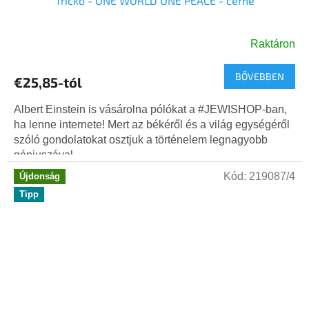
Tričko - ONE WORLD ONE PEACE - černé
Raktáron
BŐVEBBEN
€25,85-tól
Albert Einstein is vásárolna pólókat a #JEWISHOP-ban,
ha lenne internete! Mert az békéről és a világ egységéről
szóló gondolatokat osztjuk a történelem legnagyobb
géniuszával....
Kód:
219087/4
Újdonság
Tipp