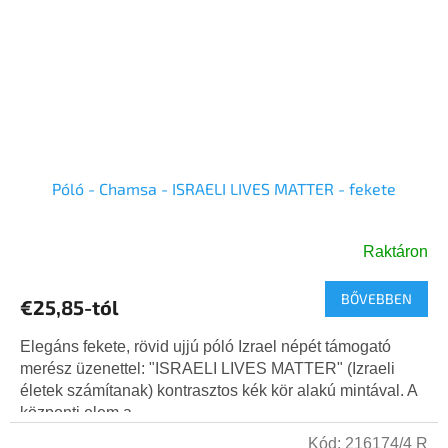
Póló - Chamsa - ISRAELI LIVES MATTER - fekete
Raktáron
BŐVEBBEN
€25,85-tól
Elegáns fekete, rövid ujjú póló Izrael népét támogató
merész üzenettel: "ISRAELI LIVES MATTER" (Izraeli
életek számítanak) kontrasztos kék kör alakú mintával. A
központi elem a...
Kód:
216174/4 R