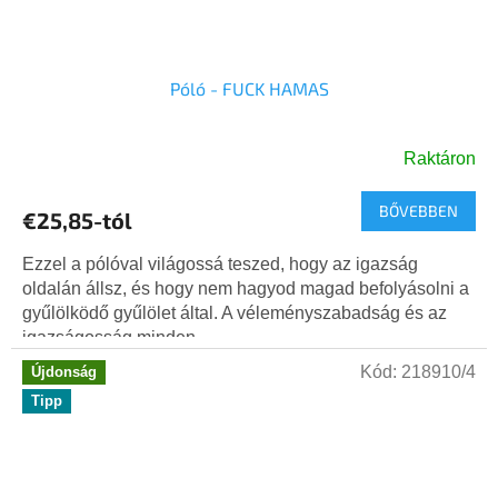
Póló - FUCK HAMAS
Raktáron
BŐVEBBEN
€25,85-tól
Ezzel a pólóval világossá teszed, hogy az igazság
oldalán állsz, és hogy nem hagyod magad befolyásolni a
gyűlölködő gyűlölet által. A véleményszabadság és az
igazságosság minden...
Kód:
218910/4
Újdonság
Tipp