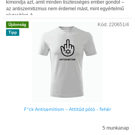
kimondja azt, amit minden tisztességes ember gondol –
az antiszemitizmus nem érdemel mást, mint egyértelmű
elutasítást. A...
Kód:
220651/4
Újdonság
Tipp
F*ck Antisemitism – Attitűd póló - fehér
5 munkanap