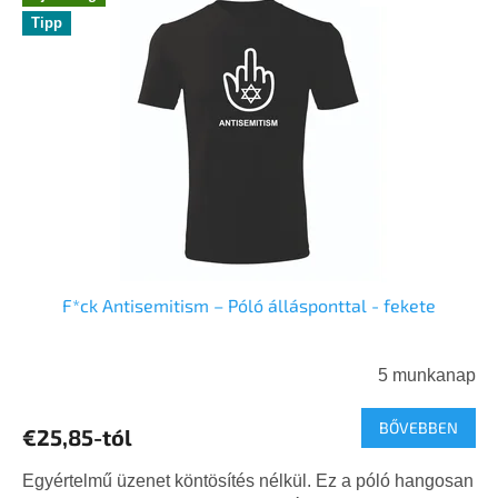
e
n
Tipp
r
d
m
e
é
z
k
é
e
s
k
e
l
i
s
t
á
j
F*ck Antisemitism – Póló állásponttal - fekete
a
5 munkanap
BŐVEBBEN
€25,85-tól
Egyértelmű üzenet köntösítés nélkül. Ez a póló hangosan