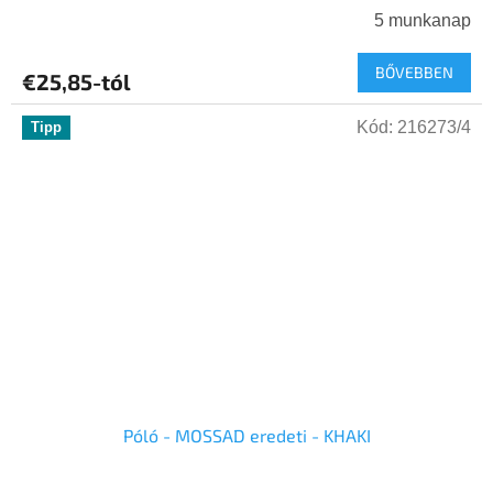
5 munkanap
BŐVEBBEN
€25,85-tól
Kód:
216273/4
Tipp
Póló - MOSSAD eredeti - KHAKI