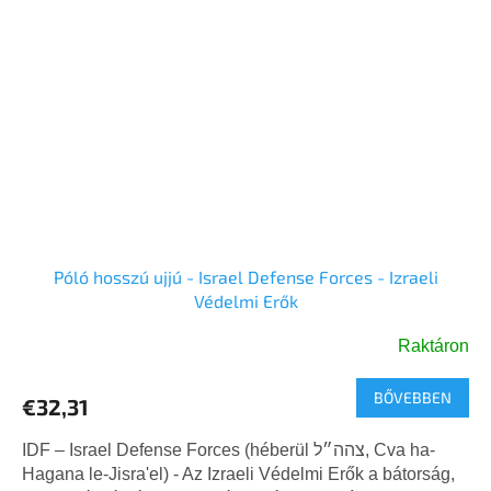
Póló hosszú ujjú - Israel Defense Forces - Izraeli
Védelmi Erők
Raktáron
BŐVEBBEN
€32,31
IDF – Israel Defense Forces (héberül צהה״ל, Cva ha-
Hagana le-Jisra'el) - Az Izraeli Védelmi Erők a bátorság,