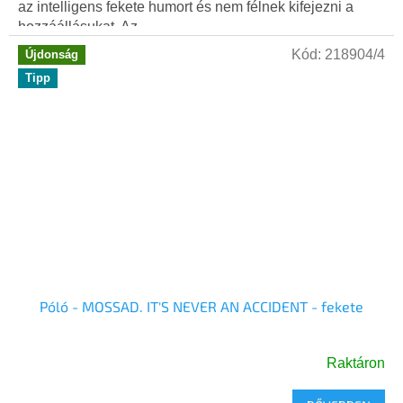
az intelligens fekete humort és nem félnek kifejezni a
hozzáállásukat. Az...
Kód:
218904/4
Újdonság
Tipp
Póló - MOSSAD. IT'S NEVER AN ACCIDENT - fekete
Raktáron