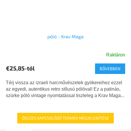
póló - Krav Maga
Raktáron
€25,85-tól
BŐVEBBEN
Térj vissza az izraeli harcművészetek gyökereihez ezzel
az egyedi, autentikus retro stílusú pólóval! Ez a patinás,
szürke póló vintage nyomtatással tiszteleg a Krav Maga...
ÖSSZES KAPCSOLÓDÓ TERMÉK MEGJELENÍTÉSE