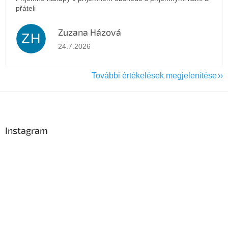
přáteli
Zuzana Házová
ZH
Az áruház értékelése 5-ből 5 csillag.
24.7.2026
További értékelések megjelenítése
L
á
b
l
Instagram
é
c