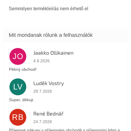
Semmilyen termékleírás nem érhető el
Jaakko Ollikainen
JO
Az áruház értékelése 5-ből 5 csillag.
4.8.2026
Pěkný obchod!
Luděk Vostry
LV
Az áruház értékelése 5-ből 5 csillag.
28.7.2026
Super, děkuji.
René Bednář
RB
Az áruház értékelése 5-ből 5 csillag.
24.7.2026
Příjemné nákupy v příjemném obchodě s příjemnými lidmi a