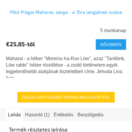
Póló Prágai Maharal, sárga - a Tóra lángjának izzása
5 munkanap
€25,85-tól
BŐVEBBEN
Maharal - a héber "Moreinu ha-Rav Löw", azaz "Tanítónk,
Löw rabbi" héber rövidítése - a zsidó történelem egyik
legjelentősebb alakjának tiszteletbeli címe. Jehuda Liva
ben...
ÖSSZES KAPCSOLÓDÓ TERMÉK MEGJELENÍTÉSE
Leírás
Hasonló (1)
Értékelés
Beszélgetés
Termék részletes leírása