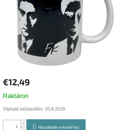
csillag.
€12,49
Egységár:
Raktáron
Várható kézbesítés:
10.8.2026
Hozzáadás a kosárhoz