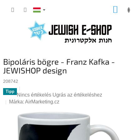
Ugrás
KOSÁR
a
fő
tartalomhoz
Bipoláris bögre - Franz Kafka -
JEWISHOP design
208742
Tipp
A
Nincs értékelés
Ugrás az értékeléshez
termék
Márka:
AirMarketing.cz
átlagos
értékelése
5-
ből
0,0