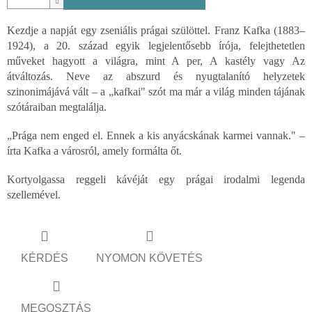
Kezdje a napját egy zseniális prágai szülöttel. Franz Kafka (1883–
1924), a 20. század egyik legjelentősebb írója, felejthetetlen
műveket hagyott a világra, mint A per, A kastély vagy Az
átváltozás. Neve az abszurd és nyugtalanító helyzetek
szinonimájává vált – a „kafkai" szót ma már a világ minden tájának
szótáraiban megtalálja.
„Prága nem enged el. Ennek a kis anyácskának karmei vannak." –
írta Kafka a városról, amely formálta őt.
Kortyolgassa reggeli kávéját egy prágai irodalmi legenda
szellemével.
KÉRDÉS
NYOMON KÖVETÉS
MEGOSZTÁS