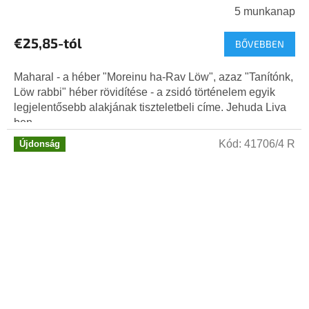
5 munkanap
€25,85-tól
BŐVEBBEN
Maharal - a héber "Moreinu ha-Rav Löw", azaz "Tanítónk,
Löw rabbi" héber rövidítése - a zsidó történelem egyik
legjelentősebb alakjának tiszteletbeli címe. Jehuda Liva
ben...
Kód:
41706/4 R
Újdonság