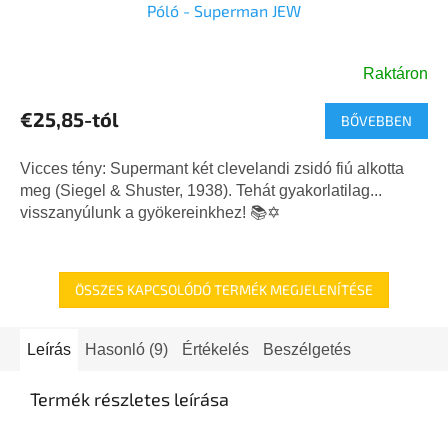
Póló - Superman JEW
Raktáron
€25,85-tól
BŐVEBBEN
Vicces tény: Supermant két clevelandi zsidó fiú alkotta
meg (Siegel & Shuster, 1938). Tehát gyakorlatilag...
visszanyúlunk a gyökereinkhez! 📚✡️
ÖSSZES KAPCSOLÓDÓ TERMÉK MEGJELENÍTÉSE
Leírás
Hasonló (9)
Értékelés
Beszélgetés
Termék részletes leírása