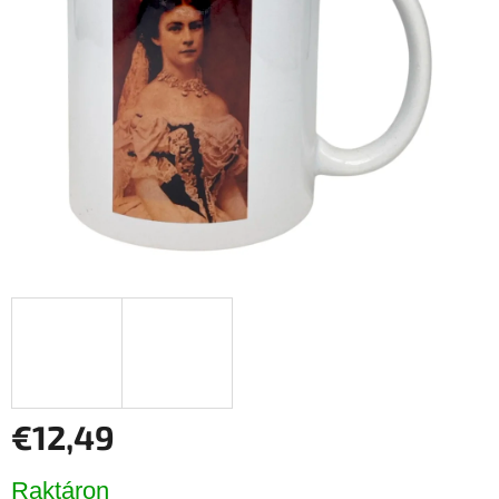
csillag.
€12,49
Egységár:
Raktáron