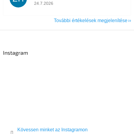
Az áruház értékelése 5-ből 5 csillag.
24.7.2026
További értékelések megjelenítése
L
á
b
l
Instagram
é
c
Kövessen minket az Instagramon