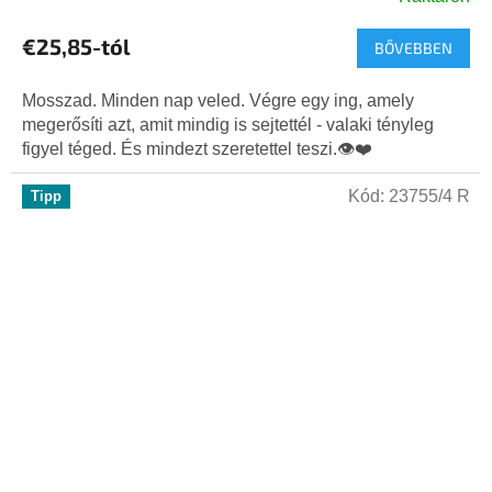
A
termék
€25,85-tól
BŐVEBBEN
átlagos
értékelése
5-
Mosszad. Minden nap veled. Végre egy ing, amely
ből
megerősíti azt, amit mindig is sejtettél - valaki tényleg
5,0
figyel téged. És mindezt szeretettel teszi.👁️❤️
csillag.
Kód:
23755/4 R
Tipp