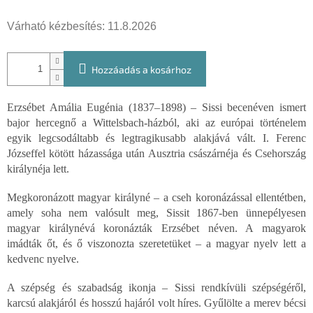
Várható kézbesítés:
11.8.2026
Hozzáadás a kosárhoz
Erzsébet Amália Eugénia (1837–1898) – Sissi becenéven ismert
bajor hercegnő a Wittelsbach-házból, aki az európai történelem
egyik legcsodáltabb és legtragikusabb alakjává vált. I. Ferenc
Józseffel kötött házassága után Ausztria császárnéja és Csehország
királynéja lett.
Megkoronázott magyar királyné – a cseh koronázással ellentétben,
amely soha nem valósult meg, Sissit 1867-ben ünnepélyesen
magyar királynévá koronázták Erzsébet néven. A magyarok
imádták őt, és ő viszonozta szeretetüket – a magyar nyelv lett a
kedvenc nyelve.
A szépség és szabadság ikonja – Sissi rendkívüli szépségéről,
karcsú alakjáról és hosszú hajáról volt híres. Gyűlölte a merev bécsi