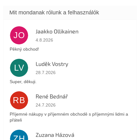
Jaakko Ollikainen
JO
Az áruház értékelése 5-ből 5 csillag.
4.8.2026
Pěkný obchod!
Luděk Vostry
LV
Az áruház értékelése 5-ből 5 csillag.
28.7.2026
Super, děkuji.
René Bednář
RB
Az áruház értékelése 5-ből 5 csillag.
24.7.2026
Příjemné nákupy v příjemném obchodě s příjemnými lidmi a
přáteli
Zuzana Házová
ZH