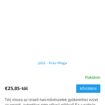
póló - Krav Maga
Raktáron
€25,85-tól
BŐVEBBEN
Térj vissza az izraeli harcművészetek gyökereihez ezzel
az egyedi, autentikus retro stílusú pólóval! Ez a patinás,