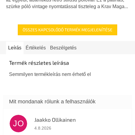
szürke póló vintage nyomtatással tiszteleg a Krav Maga...
ÖSSZES KAPCSOLÓDÓ TERMÉK MEGJELENÍTÉSE
Leírás
Értékelés
Beszélgetés
Termék részletes leírása
Semmilyen termékleírás nem érhető el
Jaakko Ollikainen
JO
Az áruház értékelése 5-ből 5 csillag.
4.8.2026