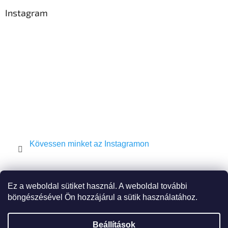
b
l
Instagram
é
c
Kövessen minket az Instagramon
Shekel.cz
Torah.cz
Kosher-coffee.cz
Ez a weboldal sütiket használ. A weboldal további
böngészésével Ön hozzájárul a sütik használatához.
Beállítások
Shoptet készítette