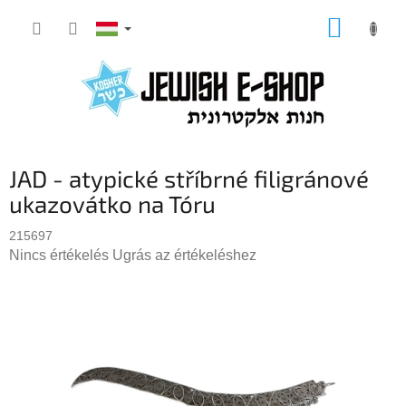
Ugrás
KOSÁR
a
fő
tartalomhoz
JAD - atypické stříbrné filigránové
ukazovátko na Tóru
215697
A
Nincs értékelés
Ugrás az értékeléshez
termék
átlagos
értékelése
5-
ből
0,0
csillag.