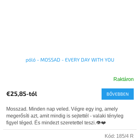
póló - MOSSAD - EVERY DAY WITH YOU
Raktáron
A
termék
€25,85-tól
BŐVEBBEN
átlagos
értékelése
5-
Mosszad. Minden nap veled. Végre egy ing, amely
ből
megerősíti azt, amit mindig is sejtettél - valaki tényleg
5,0
figyel téged. És mindezt szeretettel teszi.👁️❤️
csillag.
Kód:
185/4 R