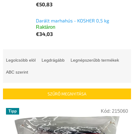
€50,83
Darált marhahús - KOSHER 0,5 kg
Raktáron
€34,03
T
e
Legolcsóbb elöl
Legdrágább
Legnépszerűbb termékek
r
m
ABC szerint
é
k
e
SZŰRŐ MEGNYITÁSA
k
r
T
e
Kód:
215060
Tipp
e
n
r
d
m
e