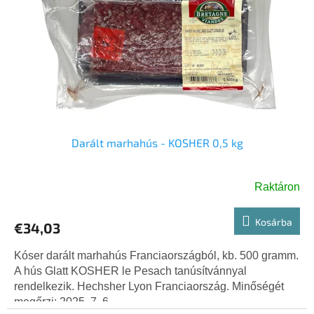
é
z
k
é
e
s
k
e
l
i
s
t
á
j
Darált marhahús - KOSHER 0,5 kg
a
Raktáron
Kosárba
€34,03
Kóser darált marhahús Franciaországból, kb. 500 gramm.
A hús Glatt KOSHER le Pesach tanúsítvánnyal
rendelkezik. Hechsher Lyon Franciaország. Minőségét
megőrzi: 2025. 7. 6....