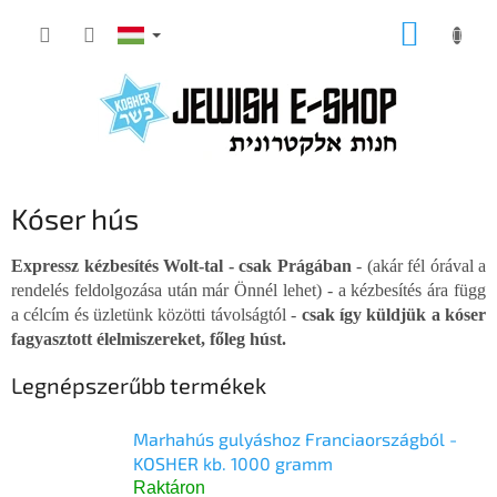
Ugrás
KOSÁR
a
fő
tartalomhoz
Kóser hús
Expressz kézbesítés Wolt-tal - csak Prágában
- (akár fél órával a
rendelés feldolgozása után már Önnél lehet) - a kézbesítés ára függ
a célcím és üzletünk közötti távolságtól -
csak így küldjük a kóser
fagyasztott élelmiszereket, főleg húst.
Legnépszerűbb termékek
Marhahús gulyáshoz Franciaországból -
KOSHER kb. 1000 gramm
Raktáron