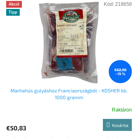
Kód:
218658
Akció
Tipp
€62,90
–19 %
Marhahús gulyáshoz Franciaországból - KOSHER kb.
1000 gramm
Raktáron
Kosárba
€50,83