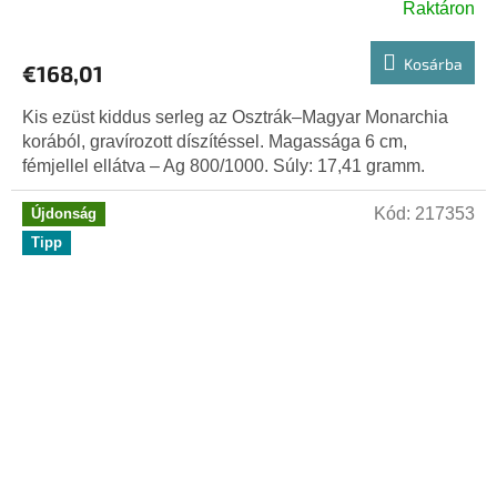
Raktáron
Kosárba
€168,01
Kis ezüst kiddus serleg az Osztrák–Magyar Monarchia
korából, gravírozott díszítéssel. Magassága 6 cm,
fémjellel ellátva – Ag 800/1000. Súly: 17,41 gramm.
Kód:
217353
Újdonság
Tipp