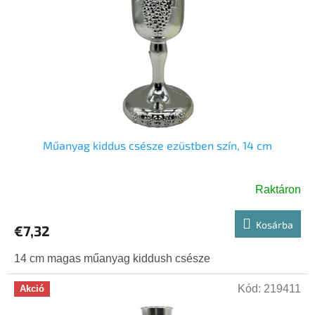
é
z
k
é
e
s
k
e
l
i
s
t
á
j
Műanyag kiddus csésze ezüstben szín, 14 cm
a
Raktáron
Kosárba
€7,32
14 cm magas műanyag kiddush csésze
Kód:
219411
Akció