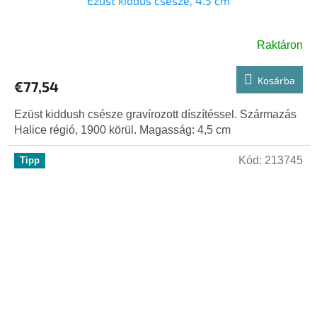
Ezüst kiddus csésze, 4.5 cm
Raktáron
Kosárba
€77,54
Ezüst kiddush csésze gravírozott díszítéssel. Származás
Halice régió, 1900 körül. Magasság: 4,5 cm
Kód:
213745
Tipp