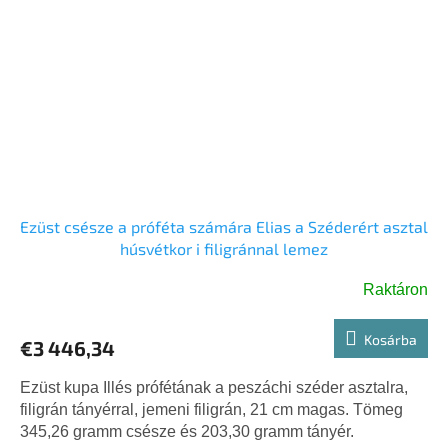
Ezüst csésze a próféta számára Elias a Széderért asztal
húsvétkor i filigránnal lemez
Raktáron
Kosárba
€3 446,34
Ezüst kupa Illés prófétának a peszáchi széder asztalra,
filigrán tányérral, jemeni filigrán, 21 cm magas. Tömeg
345,26 gramm csésze és 203,30 gramm tányér.