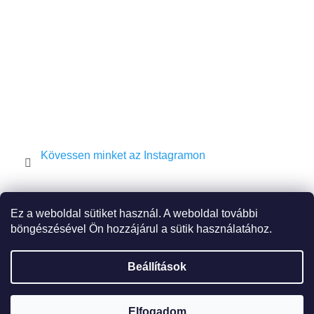
c
Kövessen minket az Instagramon
Shekel.cz
Torah.cz
Kosher-coffee.cz
Ez a weboldal sütiket használ. A weboldal további
böngészésével Ön hozzájárul a sütik használatához.
Beállítások
Shoptet készítette
Elfogadom
Copyright 2026
JEWISH E-SHOP
. Minden jog fenntartva.