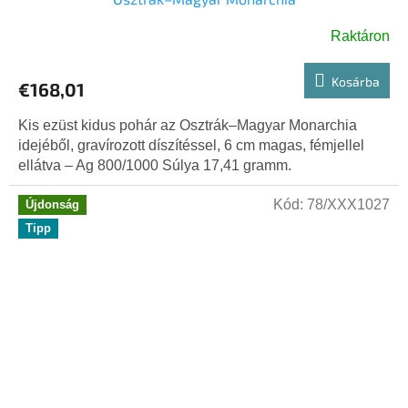
Raktáron
Kosárba
€168,01
Kis ezüst kidus pohár az Osztrák–Magyar Monarchia
idejéből, gravírozott díszítéssel, 6 cm magas, fémjellel
ellátva – Ag 800/1000 Súlya 17,41 gramm.
Kód:
78/XXX1027
Újdonság
Tipp