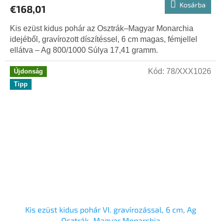
Kosárba
€168,01
Kis ezüst kidus pohár az Osztrák–Magyar Monarchia
idejéből, gravírozott díszítéssel, 6 cm magas, fémjellel
ellátva – Ag 800/1000 Súlya 17,41 gramm.
Kód:
78/XXX1026
Újdonság
Tipp
Kis ezüst kidus pohár VI. gravírozással, 6 cm, Ag
Osztrák–Magyar Monarchia