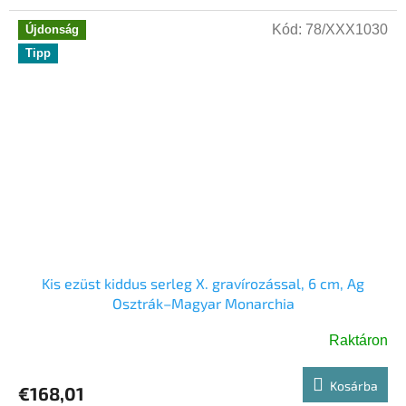
Kód:
78/XXX1030
Újdonság
Tipp
Kis ezüst kiddus serleg X. gravírozással, 6 cm, Ag
Osztrák–Magyar Monarchia
Raktáron
Kosárba
€168,01