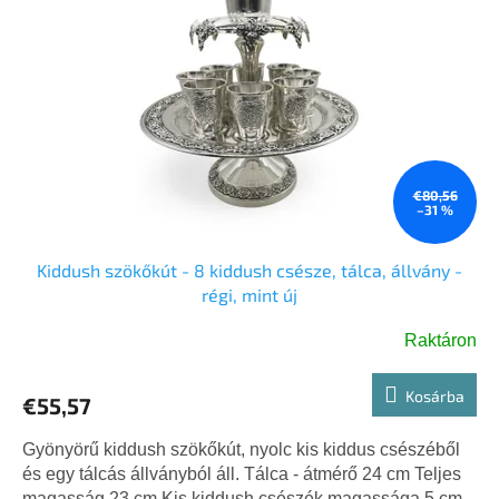
€80,56
–31 %
Kiddush szökőkút - 8 kiddush csésze, tálca, állvány -
régi, mint új
Raktáron
Kosárba
€55,57
Gyönyörű kiddush szökőkút, nyolc kis kiddus csészéből
és egy tálcás állványból áll. Tálca - átmérő 24 cm Teljes
magasság 23 cm Kis kiddush csészék magassága 5 cm,