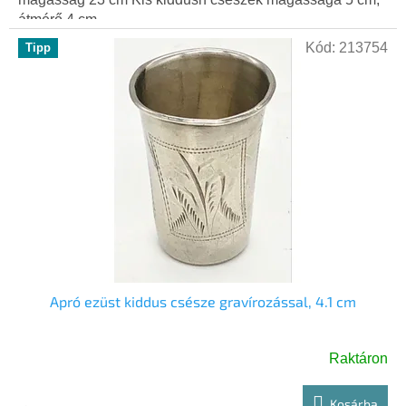
átmérő 4 cm....
Kód:
213754
Tipp
Apró ezüst kiddus csésze gravírozással, 4.1 cm
Raktáron
Kosárba