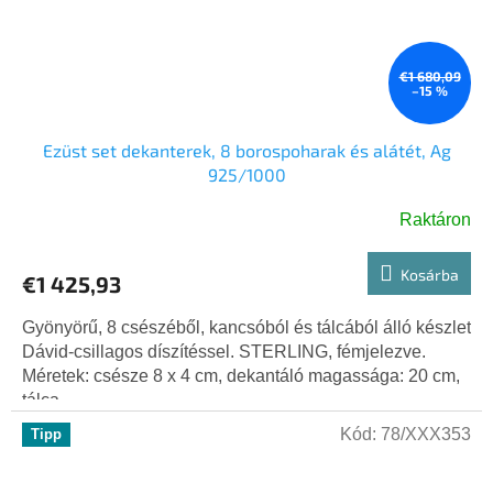
€1 680,09
–15 %
Ezüst set dekanterek, 8 borospoharak és alátét, Ag
925/1000
Raktáron
Kosárba
€1 425,93
Gyönyörű, 8 csészéből, kancsóból és tálcából álló készlet
Dávid-csillagos díszítéssel. STERLING, fémjelezve.
Méretek: csésze 8 x 4 cm, dekantáló magassága: 20 cm,
tálca...
Kód:
78/XXX353
Tipp