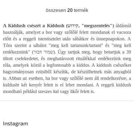
összesen
20
termék
L
i
s
A Kiddush csészét a Kiddush (קידוש, "megszentelés")
áldásnál
t
használják, amelyet a bor vagy szőlőlé felett mondanak el vacsora
a
előtt és a reggeli istentisztelet után sábátkor és ünnepnapokon. A
i
Tóra szerint a sábátot "meg kell tartanunk/tartani" és "meg kell
r
á
emlékeznünk" (שמור וזכור). Úgy tartjuk meg, hogy betartjuk a 39
n
tiltott cselekedetet, és meghatározott rituálékkal emlékezünk meg
y
róla, amelyek közül a legfontosabb a kiddus. A kiddush csészéket
í
hagyományosan ezüstből készítik, de készülhetnek más anyagból
t
is. Abban az esetben, ha bor vagy szőlőlé nem áll rendelkezésre, a
á
kiddusht két kenyér felett is el lehet mondani. A reggeli kiddush
s
mondható például szeszes ital vagy likőr felett is.
e
l
L
e
m
á
e
b
i
l
Instagram
é