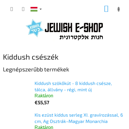
Ugrás
KOSÁR
a
fő
tartalomhoz
Kiddush csészék
Legnépszerűbb termékek
Kiddush szökőkút - 8 kiddush csésze,
tálca, állvány - régi, mint új
Raktáron
€55,57
Kis ezüst kiddus serleg XI. gravírozással, 6
cm, Ag Osztrák–Magyar Monarchia
Raktáron