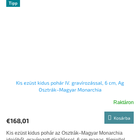
Tipp
Kis ezüst kidus pohár IV. gravírozással, 6 cm, Ag
Osztrák–Magyar Monarchia
Raktáron
Kosárba
€168,01
Kis ezüst kidus pohár az Osztrák–Magyar Monarchia
idejéből, gravírozott díszítéssel, 6 cm magas, fémjellel