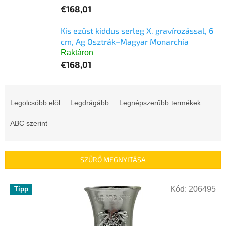
€168,01
Kis ezüst kiddus serleg X. gravírozással, 6
cm, Ag Osztrák–Magyar Monarchia
Raktáron
€168,01
T
e
Legolcsóbb elöl
Legdrágább
Legnépszerűbb termékek
r
m
ABC szerint
é
k
e
SZŰRŐ MEGNYITÁSA
k
r
T
e
Kód:
206495
Tipp
e
n
r
d
m
e