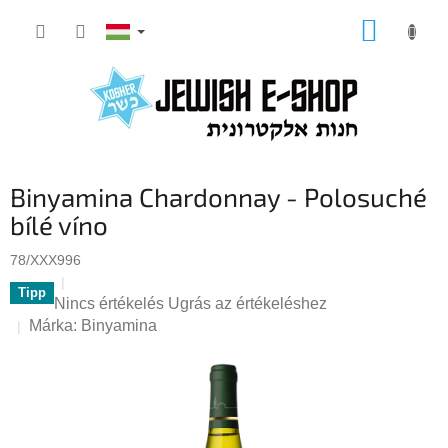
Ugrás
KOSÁR
a
fő
tartalomhoz
Binyamina Chardonnay - Polosuché
bílé víno
78/XXX996
Tipp
A
Nincs értékelés
Ugrás az értékeléshez
termék
Márka:
Binyamina
átlagos
értékelése
5-
ből
0,0