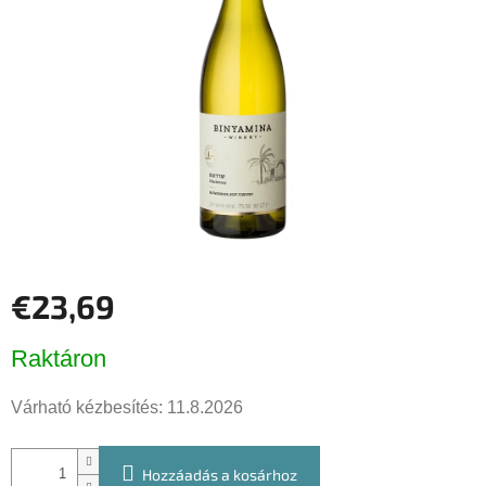
csillag.
€23,69
Egységár:
Raktáron
Várható kézbesítés:
11.8.2026
Hozzáadás a kosárhoz