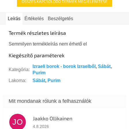
ÖSSZES KAPCSOLÓDÓ TERMÉK MEGJELENÍTÉSE
Leírás
Értékelés
Beszélgetés
Termék részletes leírása
Semmilyen termékleírás nem érhető el
Kiegészítő paraméterek
Izraeli borok - borok Izraelből
,
Sábát
,
Kategória
:
Purim
Lakoma
:
Sábát
,
Purim
Jaakko Ollikainen
JO
Az áruház értékelése 5-ből 5 csillag.
4.8.2026