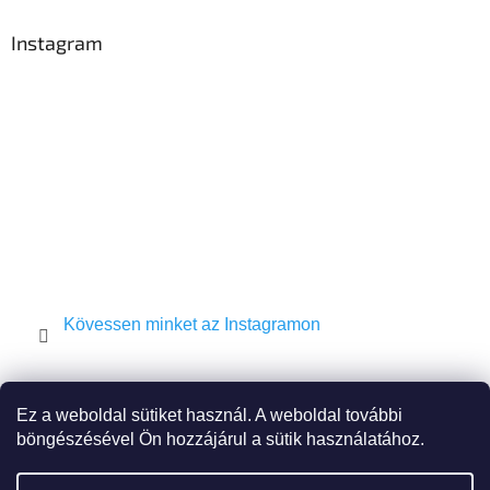
b
l
Instagram
é
c
Kövessen minket az Instagramon
Shekel.cz
Torah.cz
Kosher-coffee.cz
Ez a weboldal sütiket használ. A weboldal további
böngészésével Ön hozzájárul a sütik használatához.