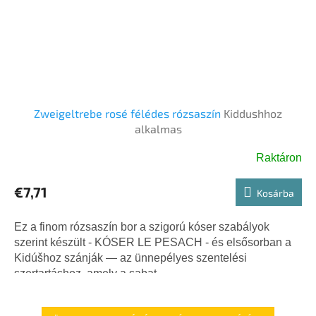
Zweigeltrebe rosé félédes rózsaszín
Kiddushhoz
alkalmas
Raktáron
€7,71
Kosárba
Ez a finom rózsaszín bor a szigorú kóser szabályok
szerint készült - KÓSER LE PESACH - és elsősorban a
Kidúšhoz szánják — az ünnepélyes szentelési
szertartáshoz, amely a sabat...