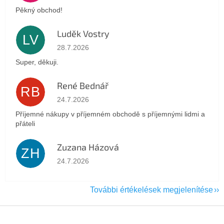
Pěkný obchod!
Luděk Vostry
LV
Az áruház értékelése 5-ből 5 csillag.
28.7.2026
Super, děkuji.
René Bednář
RB
Az áruház értékelése 5-ből 5 csillag.
24.7.2026
Příjemné nákupy v příjemném obchodě s příjemnými lidmi a
přáteli
Zuzana Házová
ZH
Az áruház értékelése 5-ből 5 csillag.
24.7.2026
További értékelések megjelenítése
L
á