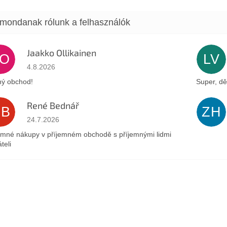
Jaakko Ollikainen
JO
LV
Az áruház értékelése 5-ből 5 csillag.
4.8.2026
ý obchod!
Super, dě
René Bednář
RB
ZH
Az áruház értékelése 5-ből 5 csillag.
24.7.2026
emné nákupy v příjemném obchodě s příjemnými lidmi
teli