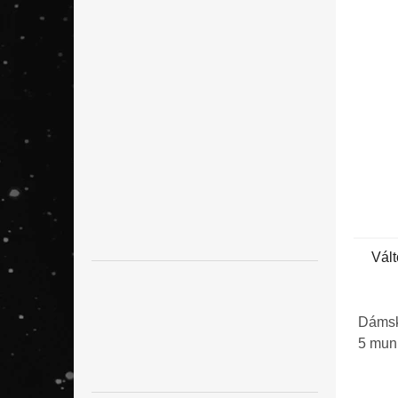
l
Vált
Dámsk
5 mu