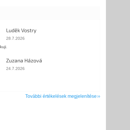
Luděk Vostry
Az áruház értékelése 5-ből 5 csillag.
28.7.2026
kuji.
Zuzana Házová
Az áruház értékelése 5-ből 5 csillag.
24.7.2026
További értékelések megjelenítése