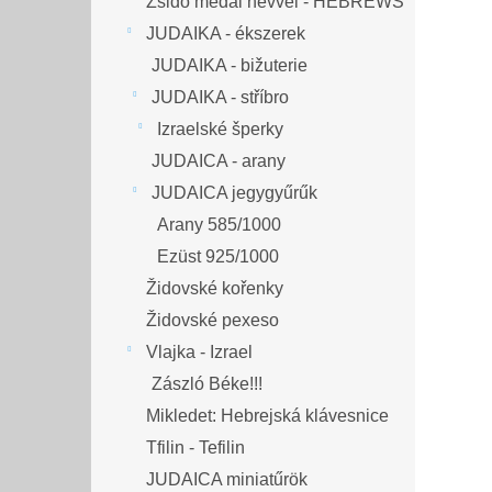
Zsidó medál névvel - HEBREWS
JUDAIKA - ékszerek
JUDAIKA - bižuterie
JUDAIKA - stříbro
Izraelské šperky
JUDAICA - arany
JUDAICA jegygyűrűk
Arany 585/1000
Ezüst 925/1000
Židovské kořenky
Židovské pexeso
Vlajka - Izrael
Zászló Béke!!!
Mikledet: Hebrejská klávesnice
Tfilin - Tefilin
JUDAICA miniatűrök