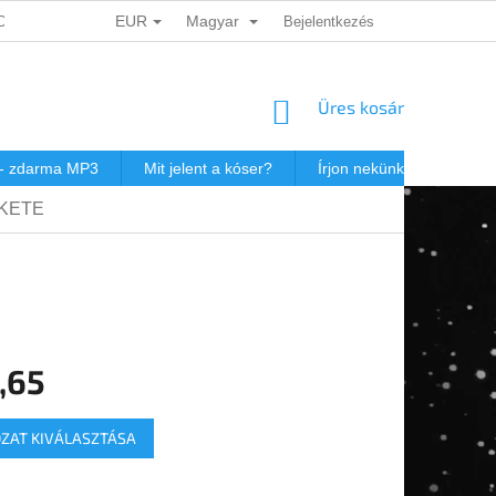
EUR
Magyar
ADATOK VÉDELME
DÁRKOVÉ KUPONY
Bejelentkezés
POSTAKÖLTSÉG JEW
KOSÁR
Üres kosár
 - zdarma MP3
Mit jelent a kóser?
Írjon nekünk
Virtuál
EKETE
,65
r:
ZAT KIVÁLASZTÁSA