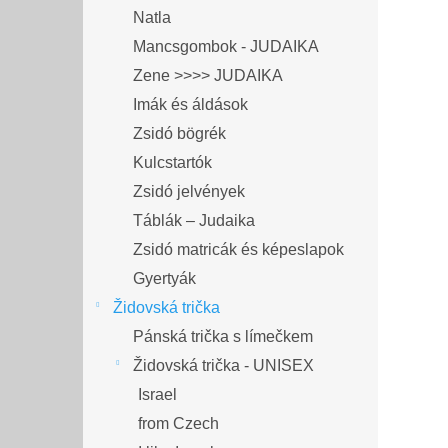
Natla
Mancsgombok - JUDAIKA
Zene >>>> JUDAIKA
Imák és áldások
Zsidó bögrék
Kulcstartók
Zsidó jelvények
Táblák – Judaika
Zsidó matricák és képeslapok
Gyertyák
Židovská trička
Pánská trička s límečkem
Židovská trička - UNISEX
Israel
from Czech