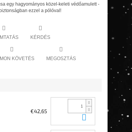
a egy hagyományos közel-keleti védőamulett -
biztonságban ezzel a pólóval!
MTATÁS
KÉRDÉS
MON KÖVETÉS
MEGOSZTÁS
€42,65
Kosárba