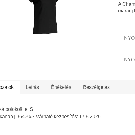
csillag.
A Chams
maradj 
NYO
NYO
ozatok
Leírás
Értékelés
Beszélgetés
á polokošile: S
nkanap
| 36430/S
Várható kézbesítés:
17.8.2026