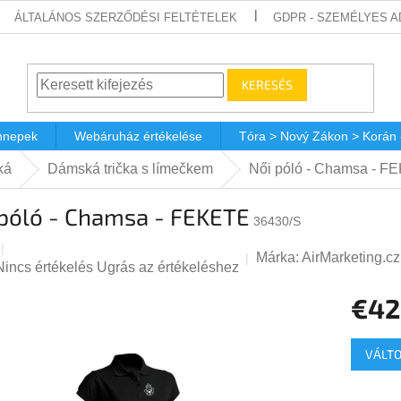
ÁLTALÁNOS SZERZŐDÉSI FELTÉTELEK
GDPR - SZEMÉLYES 
KERESÉS
nnepek
Webáruház értékelése
Tóra > Nový Zákon > Korán
ká
Dámská trička s límečkem
Női póló - Chamsa - F
 póló - Chamsa - FEKETE
36430/S
Márka:
AirMarketing.cz
A
Nincs értékelés
Ugrás az értékeléshez
termék
€42
átlagos
értékelése
Egységá
5-
VÁLTO
ből
0,0