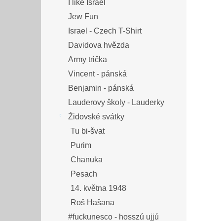
I like Israel
Jew Fun
Israel - Czech T-Shirt
Davidova hvězda
Army trička
Vincent - pánská
Benjamin - pánská
Lauderovy školy - Lauderky
Źidovské svátky
Tu bi-švat
Purim
Chanuka
Pesach
14. května 1948
Roš Hašana
#fuckunesco - hosszú ujjú