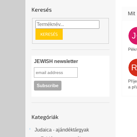
Keresés
KERESÉS
Pěkn
JEWISH newsletter
Příj
a přá
Kategóriák
Kategóriák
átugrása
Judaica - ajándéktárgyak