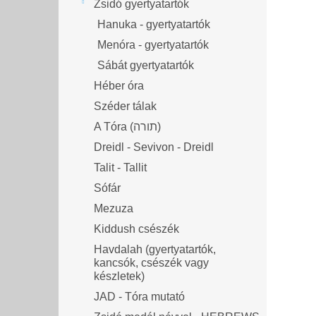
Zsidó gyertyatartók
Hanuka - gyertyatartók
Menóra - gyertyatartók
Sábát gyertyatartók
Héber óra
Széder tálak
A Tóra (תורה)
Dreidl - Sevivon - Dreidl
Talit - Tallit
Sófár
Mezuza
Kiddush csészék
Havdalah (gyertyatartók,
kancsók, csészék vagy
készletek)
JAD - Tóra mutató