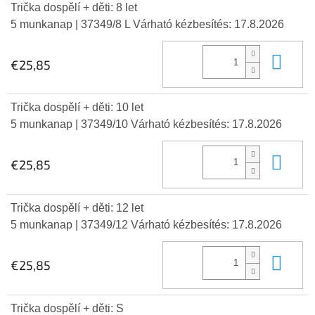
Trička dospělí + děti: 8 let
5 munkanap
| 37349/8 L
Várható kézbesítés:
17.8.2026
Kos
€25,85
Trička dospělí + děti: 10 let
5 munkanap
| 37349/10
Várható kézbesítés:
17.8.2026
Kos
€25,85
Trička dospělí + děti: 12 let
5 munkanap
| 37349/12
Várható kézbesítés:
17.8.2026
Kos
€25,85
Trička dospělí + děti: S