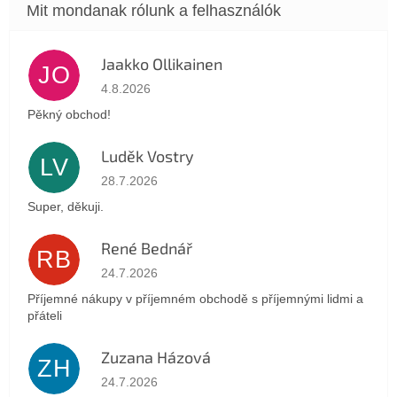
Jaakko Ollikainen
JO
Az áruház értékelése 5-ből 5 csillag.
4.8.2026
Pěkný obchod!
Luděk Vostry
LV
Az áruház értékelése 5-ből 5 csillag.
28.7.2026
Super, děkuji.
René Bednář
RB
Az áruház értékelése 5-ből 5 csillag.
24.7.2026
Příjemné nákupy v příjemném obchodě s příjemnými lidmi a
přáteli
Zuzana Házová
ZH
Az áruház értékelése 5-ből 5 csillag.
24.7.2026