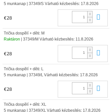
5 munkanap
| 37349/S
Várható kézbesítés:
17.8.2026
Kos
€28
Trička dospělí + děti: M
Raktáron
| 37349/M
Várható kézbesítés:
11.8.2026
Kos
€28
Trička dospělí + děti: L
5 munkanap
| 37349/L
Várható kézbesítés:
17.8.2026
Kos
€28
Trička dospělí + děti: XL
5 munkanap
| 37349/XL
Várható kézbesítés:
17.8.2026