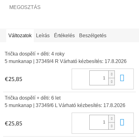
MEGOSZTÁS
Változatok
Leírás
Értékelés
Beszélgetés
Trička dospělí + děti: 4 roky
5 munkanap
| 37349/4 R
Várható kézbesítés:
17.8.2026
Kos
€25,85
Trička dospělí + děti: 6 let
5 munkanap
| 37349/6 L
Várható kézbesítés:
17.8.2026
Kos
€25,85