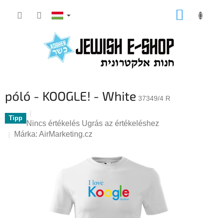
Ugrás
KOSÁR
a
fő
tartalomhoz
póló - KOOGLE! - White
37349/4 R
Tipp
A
Nincs értékelés
Ugrás az értékeléshez
termék
Márka:
AirMarketing.cz
átlagos
értékelése
5-
ből
0,0
csillag.