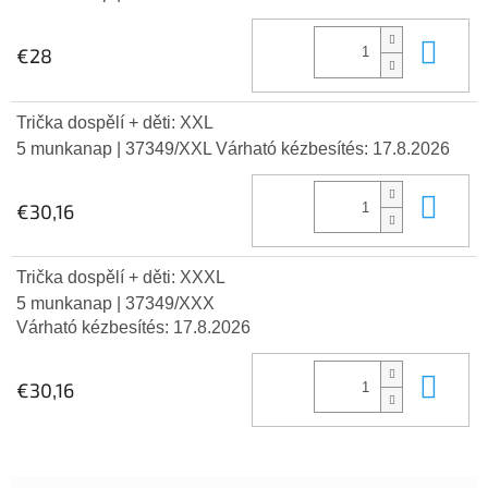
Kos
€28
Trička dospělí + děti: XXL
5 munkanap
| 37349/XXL
Várható kézbesítés:
17.8.2026
Kos
€30,16
Trička dospělí + děti: XXXL
5 munkanap
| 37349/XXX
Várható kézbesítés:
17.8.2026
Kos
€30,16