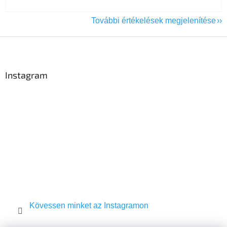
További értékelések megjelenítése
L
á
b
l
Instagram
é
c
Kövessen minket az Instagramon