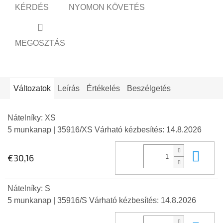
KÉRDÉS
NYOMON KÖVETÉS
MEGOSZTÁS
Változatok
Leírás
Értékelés
Beszélgetés
Nátelníky: XS
5 munkanap
| 35916/XS
Várható kézbesítés:
14.8.2026
Kos
€30,16
Nátelníky: S
5 munkanap
| 35916/S
Várható kézbesítés:
14.8.2026