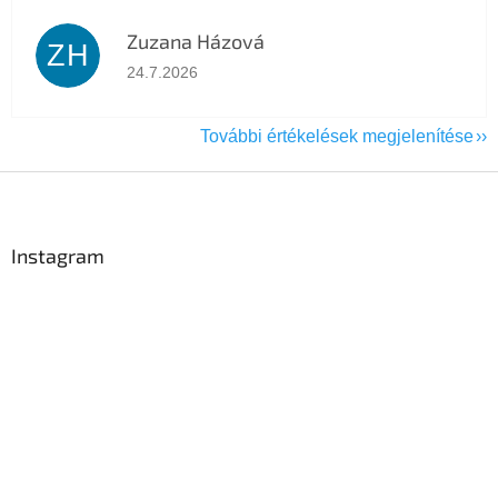
Zuzana Házová
ZH
Az áruház értékelése 5-ből 5 csillag.
24.7.2026
További értékelések megjelenítése
L
á
b
l
Instagram
é
c