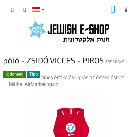
Ugrás
KOSÁR
a
fő
tartalomhoz
póló - ZSIDÓ VICCES - PIROS
35916/XS
Újdonság
Tipp
A
Nincs értékelés
Ugrás az értékeléshez
termék
Márka:
AirMarketing.cz
átlagos
értékelése
5-
ből
0,0
csillag.