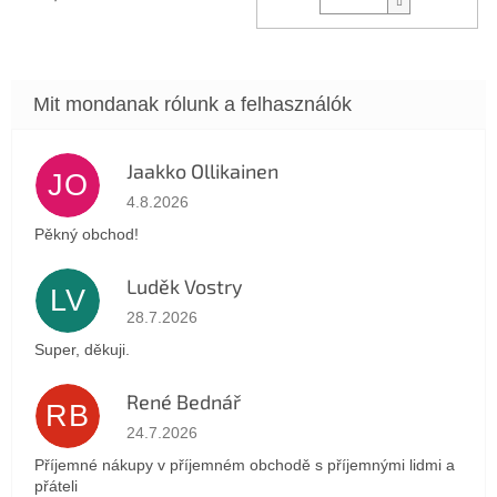
Jaakko Ollikainen
JO
Az áruház értékelése 5-ből 5 csillag.
4.8.2026
Pěkný obchod!
Luděk Vostry
LV
Az áruház értékelése 5-ből 5 csillag.
28.7.2026
Super, děkuji.
René Bednář
RB
Az áruház értékelése 5-ből 5 csillag.
24.7.2026
Příjemné nákupy v příjemném obchodě s příjemnými lidmi a
přáteli