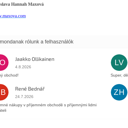
oslava Hannah Maxová
.maxova.com
Jaakko Ollikainen
JO
LV
Az áruház értékelése 5-ből 5 csillag.
4.8.2026
ý obchod!
Super, dě
René Bednář
RB
ZH
Az áruház értékelése 5-ből 5 csillag.
24.7.2026
emné nákupy v příjemném obchodě s příjemnými lidmi
teli