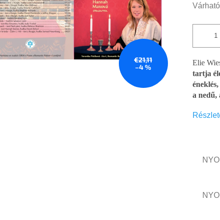
csillag.
Várható
€21,11
Elie Wie
–4 %
tartja é
éneklés,
a nedű, 
Részlet
NYO
NYO