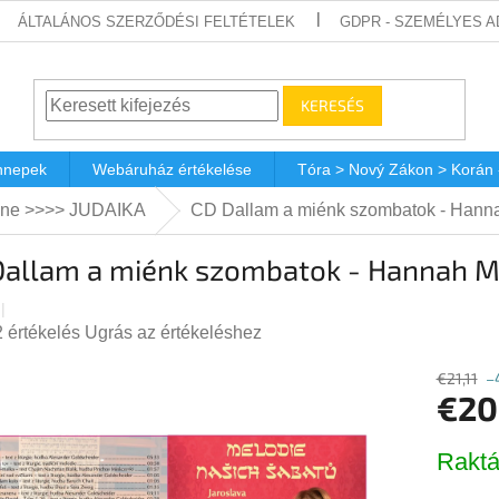
ÁLTALÁNOS SZERZŐDÉSI FELTÉTELEK
GDPR - SZEMÉLYES 
KERESÉS
nnepek
Webáruház értékelése
Tóra > Nový Zákon > Korán
ne >>>> JUDAIKA
CD Dallam a miénk szombatok - Hann
Dallam a miénk szombatok - Hannah 
A
2 értékelés
Ugrás az értékeléshez
termék
€21,11
–
átlagos
€20
értékelése
5-
Egységá
ből
Raktá
5,0