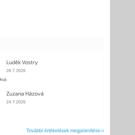
Luděk Vostry
Az áruház értékelése 5-ből 5 csillag.
28.7.2026
kuji.
Zuzana Házová
Az áruház értékelése 5-ből 5 csillag.
24.7.2026
További értékelések megjelenítése