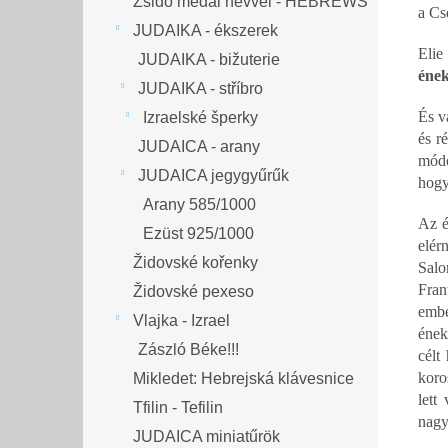
Zsidó medál névvel - HEBREWS
a Cs
JUDAIKA - ékszerek
Elie
JUDAIKA - bižuterie
ének
JUDAIKA - stříbro
És v
Izraelské šperky
és r
JUDAICA - arany
módo
JUDAICA jegygyűrűk
hogy
Arany 585/1000
Az é
Ezüst 925/1000
elér
Židovské kořenky
Salo
Fran
Židovské pexeso
embe
Vlajka - Izrael
ének
Zászló Béke!!!
célt
koro
Mikledet: Hebrejská klávesnice
lett
Tfilin - Tefilin
nagy
JUDAICA miniatűrök