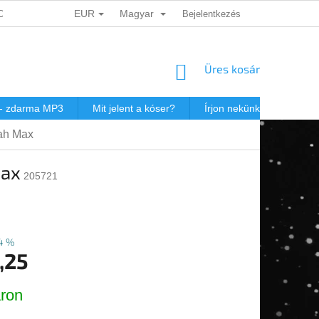
EUR
Magyar
ADATOK VÉDELME
DÁRKOVÉ KUPONY
Bejelentkezés
POSTAKÖLTSÉG JEW
KOSÁR
Üres kosár
 - zdarma MP3
Mit jelent a kóser?
Írjon nekünk
Virtuál
ah Max
Max
205721
4 %
,25
r:
ron