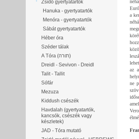
néhá
Zsidó gyertyatartók
Euró
Hanuka - gyertyatartók
a ke
Menóra - gyertyatartók
néhá
Sábát gyertyatartók
megm
köré
Héber óra
hozz
Széder tálak
közö
A Tóra (תורה)
lesz
lehe
Dreidl - Sevivon - Dreidl
az a
Talit - Tallit
hely
Sófár
ne p
szöv
Mezuza
idős
Kiddush csészék
amel
Havdalah (gyertyatartók,
Vero
kancsók, csészék vagy
élmé
készletek)
Fran
JAD - Tóra mutató