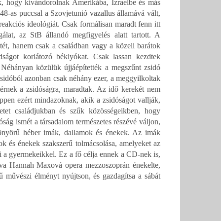
ek, hogy kivándorolnak Amerikába, Izraelbe és más
8-as puccsal a Szovjetunió vazallus államává vált,
akciós ideológiát. Csak formálisan maradt fenn itt
álat, az StB állandó megfigyelés alatt tartott. A
tét, hanem csak a családban vagy a közeli barátok
dságot korlátozó béklyókat. Csak lassan kezdtek
. Néhányan közülük újjáépítették a megszűnt zsidó
zsidóból azonban csak néhány ezer, a meggyilkoltak
térnek a zsidóságra, maradtak. Az idő kerekét nem
éppen ezért mindazoknak, akik a zsidóságot vallják,
letet családjukban és szűk közösségeikben, hogy
dóság ismét a társadalom természetes részévé váljon,
gyönyörű héber imák, dallamok és énekek. Az imák
ok és énekek szakszerű tolmácsolása, amelyeket az
 a gyermekeikkel. Ez a fő célja ennek a CD-nek is,
slava Hannah Maxová opera mezzoszoprán énekelte,
 művészi élményt nyújtson, és gazdagítsa a sábát