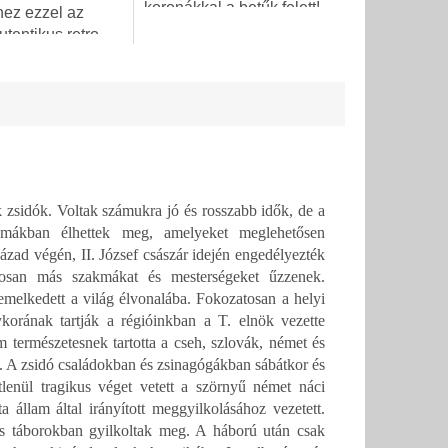
koronákkal a betűk felett!
hez ezzel az
IZRAELBEN KÉSZÜLT!
utentikus retro
Fedezze fel a
ólóval! Ez a
hagyományos mezuza
szürke póló
szépségét és szentségét...
nyomtatással
 a Krav Maga...
zsidók. Voltak számukra jó és rosszabb idők, de a
akmákban élhettek meg, amelyeket meglehetősen
ázad végén, II. József császár idején engedélyezték
nosan más szakmákat és mesterségeket űzzenek.
melkedett a világ élvonalába. Fokozatosan a helyi
ykorának tartják a régióinkban a T. elnök vezette
természetesnek tartotta a cseh, szlovák, német és
t. A zsidó családokban és zsinagógákban sábátkor és
enül tragikus véget vetett a szörnyű német náci
a állam által irányított meggyilkolásához vezetett.
s táborokban gyilkoltak meg. A háború után csak