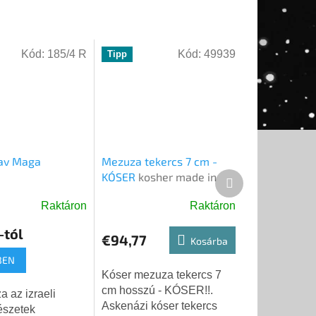
Kód:
185/4 R
Kód:
49939
Tipp
rav Maga
Mezuza tekercs 7 cm -
KÓSER
kosher made in
Következő
Israel
termék
Raktáron
Raktáron
-tól
€94,77
Kosárba
BEN
Kóser mezuza tekercs 7
cm hosszú - KÓSER!!.
a az izraeli
Askenázi kóser tekercs
szetek