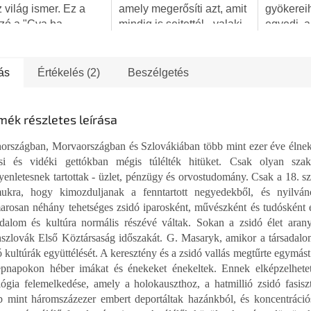
g.
csillag.
 világ ismer. Ez a
amely megerősíti azt, amit
gyökerei
zó a "Cva ha-
mindig is sejtettél - valaki
egyedi, a
a le-Yisra'el" -
tényleg figyel téged. És
stílusú p
li Védelmi Erők (IDF)
mindezt szeretettel teszi.
patinás, 
idítése. Három
👁️❤️
vintage 
ás
Értékelés (2)
Beszélgetés
erű szimbólum,...
tiszteleg
mék részletes leírása
országban, Morvaországban és Szlovákiában több mint ezer éve élnek 
si és vidéki gettókban mégis túlélték hitüket. Csak olyan sz
yenletesnek tartottak - üzlet, pénzügy és orvostudomány. Csak a 18. sz
ukra, hogy kimozduljanak a fenntartott negyedekből, és nyilvá
rosan néhány tehetséges zsidó iparosként, művészként és tudósként e
adalom és kultúra normális részévé váltak. Sokan a zsidó élet aran
szlovák Első Köztársaság időszakát. G. Masaryk, amikor a társadalom 
ó kultúrák együttélését. A keresztény és a zsidó vallás megtűrte egymás
pnapokon héber imákat és énekeket énekeltek. Ennek elképzelhetetl
lógia felemelkedése, amely a holokauszthoz, a hatmillió zsidó fasiszt
 mint háromszázezer embert deportáltak hazánkból, és koncentráció