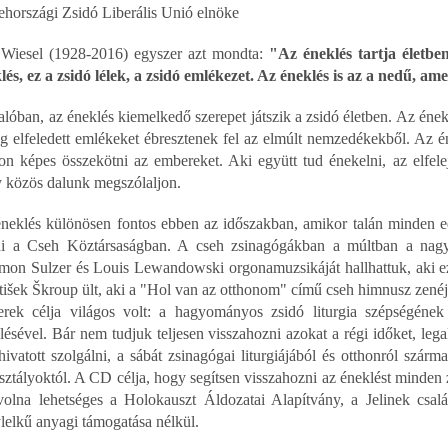
ehországi Zsidó Liberális Unió elnöke
 Wiesel (1928-2016) egyszer azt mondta:
"Az éneklés tartja életbe
lés, ez a zsidó lélek, a zsidó emlékezet. Az éneklés is az a nedű, ame
alóban, az éneklés kiemelkedő szerepet játszik a zsidó életben. Az éne
ég elfeledett emlékeket ébresztenek fel az elmúlt nemzedékekből. Az én
n képes összekötni az embereket. Aki együtt tud énekelni, az elfelejt
 közös dalunk megszólaljon.
neklés különösen fontos ebben az időszakban, amikor talán minden edd
ni a Cseh Köztársaságban. A cseh zsinagógákban a múltban a na
mon Sulzer és Louis Lewandowski orgonamuzsikáját hallhattuk, aki ez
tišek Škroup ült, aki a "Hol van az otthonom" című cseh himnusz zenéj
rek célja világos volt: a hagyományos zsidó liturgia szépségének 
lésével. Bár nem tudjuk teljesen visszahozni azokat a régi időket, le
 hivatott szolgálni, a sábát zsinagógai liturgiájából és otthonról szár
sztályoktól. A CD célja, hogy segítsen visszahozni az éneklést minde
 volna lehetséges a Holokauszt Áldozatai Alapítvány, a Jelinek cs
lelkű anyagi támogatása nélkül.