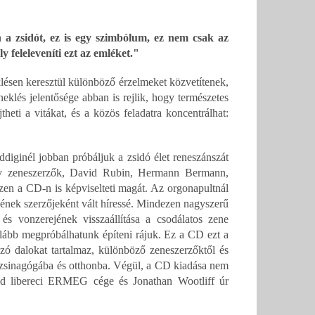
n a zsidót, ez is egy szimbólum, ez nem csak az
ly feleleveníti ezt az emléket."
klésen keresztül különböző érzelmeket közvetítenek,
eklés jelentősége abban is rejlik, hogy természetes
heti a vitákat, és a közös feladatra koncentrálhat:
iginél jobban próbáljuk a zsidó élet reneszánszát
gy zeneszerzők, David Rubin, Hermann Bermann,
en a CD-n is képviselteti magát. Az orgonapultnál
ének szerzőjeként vált híressé. Mindezen nagyszerű
és vonzerejének visszaállítása a csodálatos zene
galább megpróbálhatunk építeni rájuk. Ez a CD ezt a
mazó dalokat tartalmaz, különböző zeneszerzőktől és
n zsinagógába és otthonba. Végül, a CD kiadása nem
alád libereci ERMEG cége és Jonathan Wootliff úr