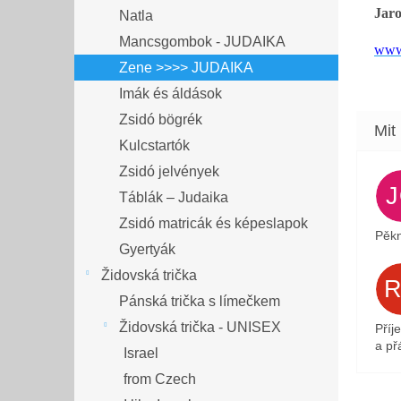
Jar
Natla
Mancsgombok - JUDAIKA
www
Zene >>>> JUDAIKA
Imák és áldások
Zsidó bögrék
Kulcstartók
Zsidó jelvények
Táblák – Judaika
Zsidó matricák és képeslapok
Pěkn
Gyertyák
Židovská trička
Pánská trička s límečkem
Židovská trička - UNISEX
Příj
a přá
Israel
from Czech