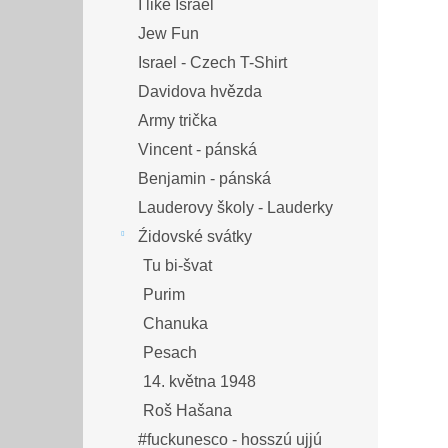
I like Israel
Jew Fun
Israel - Czech T-Shirt
Davidova hvězda
Army trička
Vincent - pánská
Benjamin - pánská
Lauderovy školy - Lauderky
Źidovské svátky
Tu bi-švat
Purim
Chanuka
Pesach
14. května 1948
Roš Hašana
#fuckunesco - hosszú ujjú