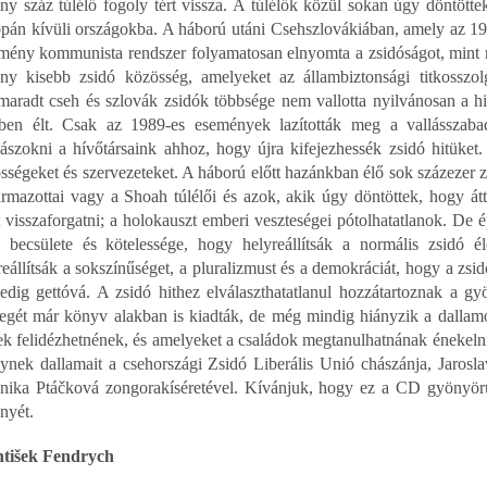
ny száz túlélő fogoly tért vissza. A túlélők közül sokan úgy döntött
pán kívüli országokba. A háború utáni Csehszlovákiában, amely az 194
mény kommunista rendszer folyamatosan elnyomta a zsidóságot, mint re
ny kisebb zsidó közösség, amelyeket az állambiztonsági titkosszolg
aradt cseh és szlovák zsidók többsége nem vallotta nyilvánosan a hi
ben élt. Csak az 1989-es események lazították meg a vallásszaba
ászokni a hívőtársaink ahhoz, hogy újra kifejezhessék zsidó hitüket
sségeket és szervezeteket. A háború előtt hazánkban élő sok százezer 
ármazottai vagy a Shoah túlélői és azok, akik úgy döntöttek, hogy át
t visszaforgatni; a holokauszt emberi veszteségei pótolhatatlanok. De 
 becsülete és kötelessége, hogy helyreállítsák a normális zsidó é
reállítsák a sokszínűséget, a pluralizmust és a demokráciát, hogy a zsi
edig gettóvá. A zsidó hithez elválaszthatatlanul hozzátartoznak a 
egét már könyv alakban is kiadták, de még mindig hiányzik a dallam
ek felidézhetnének, és amelyeket a családok megtanulhatnának énekelni
ynek dallamait a csehországi Zsidó Liberális Unió chászánja, Jaro
nika Ptáčková zongorakíséretével. Kívánjuk, hogy ez a CD gyönyörű
nyét.
tišek Fendrych