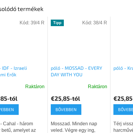
solódó termékek
Kód:
39/4 R
Kód:
38/4 R
Tipp
 IDF - Izraeli
póló - MOSSAD - EVERY
póló - K
mi Erők
DAY WITH YOU
Raktáron
Raktáron
A
k
termék
85-tól
€25,85-tól
€25,85
os
átlagos
elése
értékelése
VEBBEN
BŐVEBBEN
BŐVEB
5-
ből
Mosszad. Minden nap
Térj vissz
5,0
 betű, amelyet az
veled. Végre egy ing,
harcművé