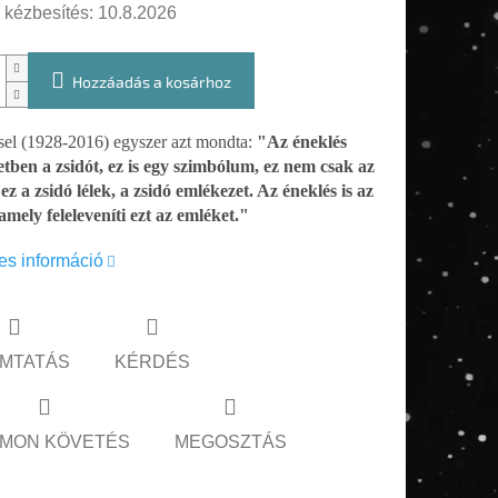
 kézbesítés:
10.8.2026
Hozzáadás a kosárhoz
sel (1928-2016) egyszer azt mondta:
"Az éneklés
letben a zsidót, ez is egy szimbólum, ez nem csak az
 ez a zsidó lélek, a zsidó emlékezet. Az éneklés is az
amely feleleveníti ezt az emléket."
es információ
MTATÁS
KÉRDÉS
MON KÖVETÉS
MEGOSZTÁS