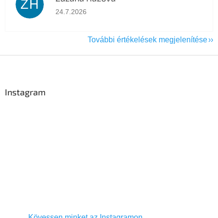
ZH
Az áruház értékelése 5-ből 5 csillag.
24.7.2026
További értékelések megjelenítése
L
á
b
l
Instagram
é
c
Kövessen minket az Instagramon