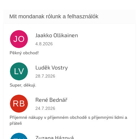
Jaakko Ollikainen
JO
Az áruház értékelése 5-ből 5 csillag.
4.8.2026
Pěkný obchod!
Luděk Vostry
LV
Az áruház értékelése 5-ből 5 csillag.
28.7.2026
Super, děkuji.
René Bednář
RB
Az áruház értékelése 5-ből 5 csillag.
24.7.2026
Příjemné nákupy v příjemném obchodě s příjemnými lidmi a
přáteli
Zuzana Házová