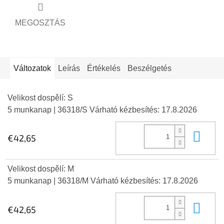
MEGOSZTÁS
Változatok
Leírás
Értékelés
Beszélgetés
Velikost dospělí: S
5 munkanap
| 36318/S
Várható kézbesítés:
17.8.2026
Kos
€42,65
Velikost dospělí: M
5 munkanap
| 36318/M
Várható kézbesítés:
17.8.2026
Kos
€42,65