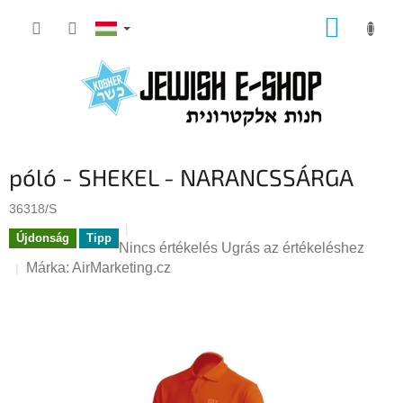
Ugrás
KOSÁR
a
fő
tartalomhoz
póló - SHEKEL - NARANCSSÁRGA
36318/S
Újdonság
Tipp
A
Nincs értékelés
Ugrás az értékeléshez
termék
Márka:
AirMarketing.cz
átlagos
értékelése
5-
ből
0,0
csillag.