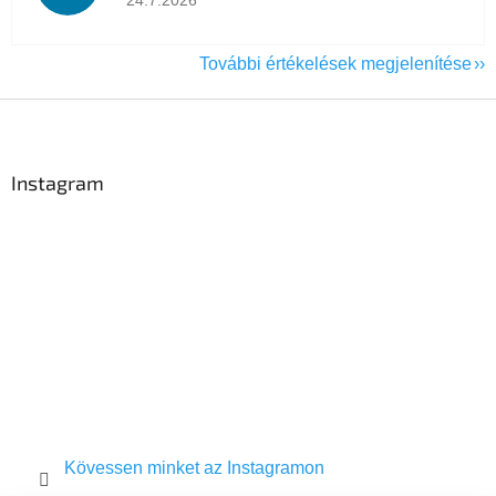
További értékelések megjelenítése
L
á
b
l
Instagram
é
c
Kövessen minket az Instagramon