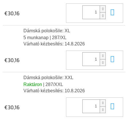
Kos
€30,16
Dámská polokošile: XL
5 munkanap
| 287/XL
Várható kézbesítés:
14.8.2026
Kos
€30,16
Dámská polokošile: XXL
Raktáron
| 287/XXL
Várható kézbesítés:
10.8.2026
Kos
€30,16