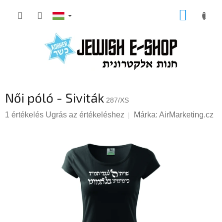
Ugrás
KOSÁR
a
fő
tartalomhoz
Női póló - Siviták
287/XS
A
1 értékelés
Ugrás az értékeléshez
Márka:
AirMarketing.cz
termék
átlagos
értékelése
5-
ből
5,0
csillag.