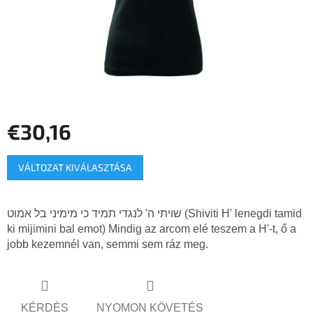
€30,16
Egységár:
VÁLTOZAT KIVÁLASZTÁSA
שויתי ה' לנגדי תמיד כי מימיני בל אמוט (Shiviti H' lenegdi tamid
ki mijimini bal emot) Mindig az arcom elé teszem a H'-t, ő a
jobb kezemnél van, semmi sem ráz meg.
KÉRDÉS
NYOMON KÖVETÉS