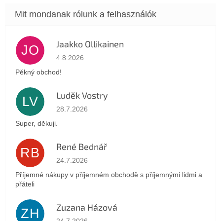
Jaakko Ollikainen
JO
Az áruház értékelése 5-ből 5 csillag.
4.8.2026
Pěkný obchod!
Luděk Vostry
LV
Az áruház értékelése 5-ből 5 csillag.
28.7.2026
Super, děkuji.
René Bednář
RB
Az áruház értékelése 5-ből 5 csillag.
24.7.2026
Příjemné nákupy v příjemném obchodě s příjemnými lidmi a
přáteli
Zuzana Házová
ZH
Az áruház értékelése 5-ből 5 csillag.
24.7.2026