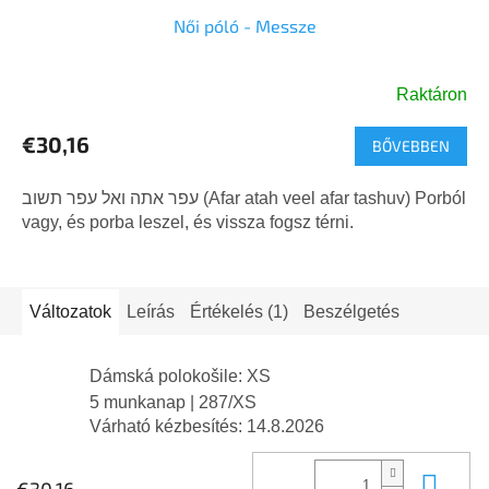
Női póló - Messze
Raktáron
€30,16
BŐVEBBEN
עפר אתה ואל עפר תשוב (Afar atah veel afar tashuv) Porból
vagy, és porba leszel, és vissza fogsz térni.
Változatok
Leírás
Értékelés (1)
Beszélgetés
Dámská polokošile: XS
5 munkanap
| 287/XS
Várható kézbesítés:
14.8.2026
Kos
€30,16