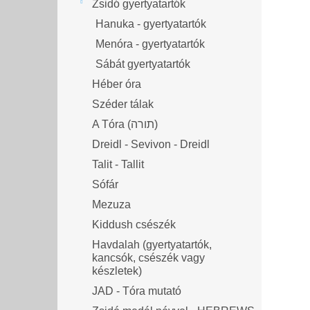
Zsidó gyertyatartók
Hanuka - gyertyatartók
Menóra - gyertyatartók
Sábát gyertyatartók
Héber óra
Széder tálak
A Tóra (תורה)
Dreidl - Sevivon - Dreidl
Talit - Tallit
Sófár
Mezuza
Kiddush csészék
Havdalah (gyertyatartók,
kancsók, csészék vagy
készletek)
JAD - Tóra mutató