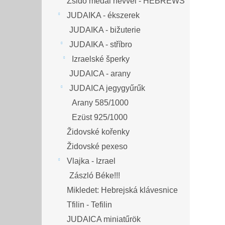
Zsidó medál névvel - HEBREWS
JUDAIKA - ékszerek
JUDAIKA - bižuterie
JUDAIKA - stříbro
Izraelské šperky
JUDAICA - arany
JUDAICA jegygyűrűk
Arany 585/1000
Ezüst 925/1000
Židovské kořenky
Židovské pexeso
Vlajka - Izrael
Zászló Béke!!!
Mikledet: Hebrejská klávesnice
Tfilin - Tefilin
JUDAICA miniatűrök