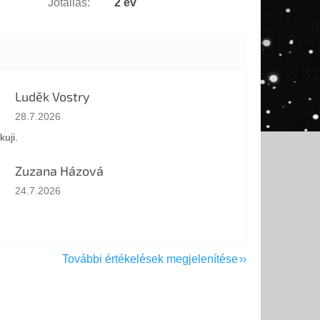
Jótállás
:
2 év
Luděk Vostry
Az áruház értékelése 5-ből 5 csillag.
28.7.2026
kuji.
Zuzana Házová
Az áruház értékelése 5-ből 5 csillag.
24.7.2026
További értékelések megjelenítése