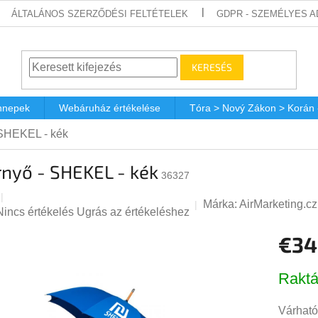
ÁLTALÁNOS SZERZŐDÉSI FELTÉTELEK
GDPR - SZEMÉLYES 
KERESÉS
nnepek
Webáruház értékelése
Tóra > Nový Zákon > Korán
 SHEKEL - kék
nyő - SHEKEL - kék
36327
Márka:
AirMarketing.cz
A
Nincs értékelés
Ugrás az értékeléshez
termék
€34
átlagos
értékelése
Egységá
5-
Raktá
ből
0,0
Várható