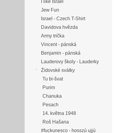
I like Israel
Jew Fun
Israel - Czech T-Shirt
Davidova hvězda
Army trička
Vincent - pánská
Benjamin - pánská
Lauderovy školy - Lauderky
Źidovské svátky
Tu bi-švat
Purim
Chanuka
Pesach
14. května 1948
Roš Hašana
#fuckunesco - hosszú ujjú