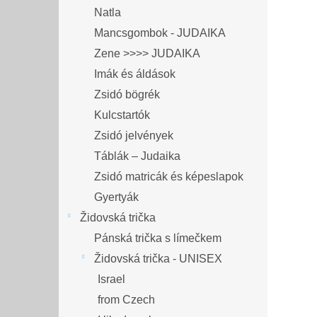
Natla
Mancsgombok - JUDAIKA
Zene >>>> JUDAIKA
Imák és áldások
Zsidó bögrék
Kulcstartók
Zsidó jelvények
Táblák – Judaika
Zsidó matricák és képeslapok
Gyertyák
Židovská trička
Pánská trička s límečkem
Židovská trička - UNISEX
Israel
from Czech