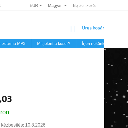
EUR
Magyar
ADATOK VÉDELME
DÁRKOVÉ KUPONY
Bejelentkezés
POSTAKÖLTSÉG JEW
KOSÁR
Üres kosár
 - zdarma MP3
Mit jelent a kóser?
Írjon nekünk
Virtuál
,03
r:
ron
 kézbesítés:
10.8.2026