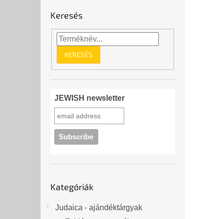
Keresés
KERESÉS
JEWISH newsletter
Kategóriák
Kategóriák
átugrása
Judaica - ajándéktárgyak