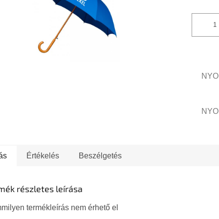
csillag.
NYO
NYO
ás
Értékelés
Beszélgetés
mék részletes leírása
milyen termékleírás nem érhető el