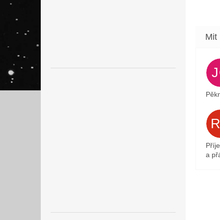
Pěkn
Příj
a přá