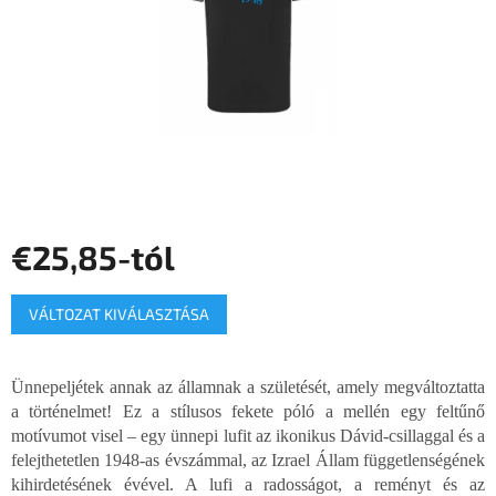
€25,85
-tól
Egységár:
VÁLTOZAT KIVÁLASZTÁSA
Ünnepeljétek annak az államnak a születését, amely megváltoztatta
a történelmet! Ez a stílusos fekete póló a mellén egy feltűnő
motívumot visel – egy ünnepi lufit az ikonikus Dávid-csillaggal és a
felejthetetlen 1948-as évszámmal, az Izrael Állam függetlenségének
kihirdetésének évével. A lufi a radosságot, a reményt és az