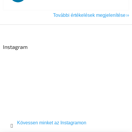
További értékelések megjelenítése
L
á
b
l
Instagram
é
c
Kövessen minket az Instagramon