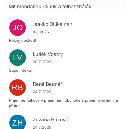
Jaakko Ollikainen
JO
Az áruház értékelése 5-ből 5 csillag.
4.8.2026
Pěkný obchod!
Luděk Vostry
LV
Az áruház értékelése 5-ből 5 csillag.
28.7.2026
Super, děkuji.
René Bednář
RB
Az áruház értékelése 5-ből 5 csillag.
24.7.2026
Příjemné nákupy v příjemném obchodě s příjemnými lidmi a
přáteli
Zuzana Házová
ZH
Az áruház értékelése 5-ből 5 csillag.
24.7.2026