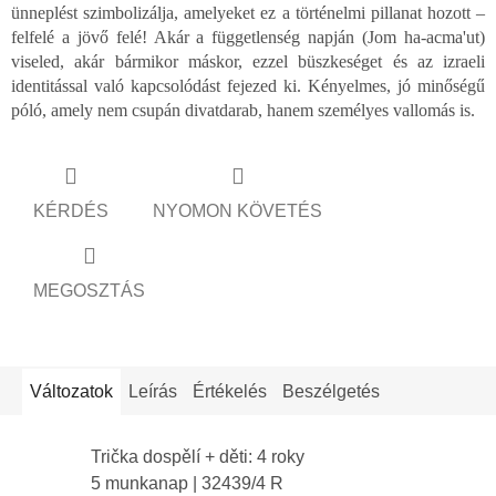
ünneplést szimbolizálja, amelyeket ez a történelmi pillanat hozott –
felfelé a jövő felé! Akár a függetlenség napján (Jom ha-acma'ut)
viseled, akár bármikor máskor, ezzel büszkeséget és az izraeli
identitással való kapcsolódást fejezed ki. Kényelmes, jó minőségű
póló, amely nem csupán divatdarab, hanem személyes vallomás is.
KÉRDÉS
NYOMON KÖVETÉS
MEGOSZTÁS
Változatok
Leírás
Értékelés
Beszélgetés
Trička dospělí + děti: 4 roky
5 munkanap
| 32439/4 R