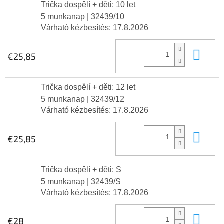
Trička dospělí + děti: 10 let
5 munkanap
| 32439/10
Várható kézbesítés:
17.8.2026
Kos
€25,85
Trička dospělí + děti: 12 let
5 munkanap
| 32439/12
Várható kézbesítés:
17.8.2026
Kos
€25,85
Trička dospělí + děti: S
5 munkanap
| 32439/S
Várható kézbesítés:
17.8.2026
Kos
€28