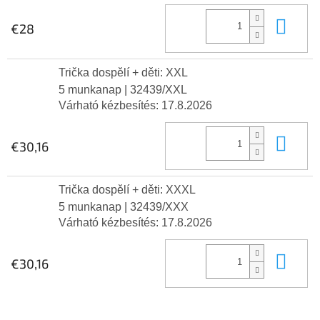
Kos
€28
Trička dospělí + děti: XXL
5 munkanap
| 32439/XXL
Várható kézbesítés:
17.8.2026
Kos
€30,16
Trička dospělí + děti: XXXL
5 munkanap
| 32439/XXX
Várható kézbesítés:
17.8.2026
Kos
€30,16