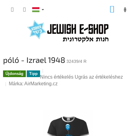
Ugrás
KOSÁR
a
fő
tartalomhoz
póló - Izrael 1948
32439/4 R
Újdonság
Tipp
A
Nincs értékelés
Ugrás az értékeléshez
termék
Márka:
AirMarketing.cz
átlagos
értékelése
5-
ből
0,0
csillag.