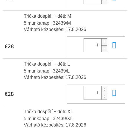
Trička dospělí + děti: M
5 munkanap
| 32439/M
Várható kézbesítés:
17.8.2026
Kos
€28
Trička dospělí + děti: L
5 munkanap
| 32439/L
Várható kézbesítés:
17.8.2026
Kos
€28
Trička dospělí + děti: XL
5 munkanap
| 32439/XL
Várható kézbesítés:
17.8.2026