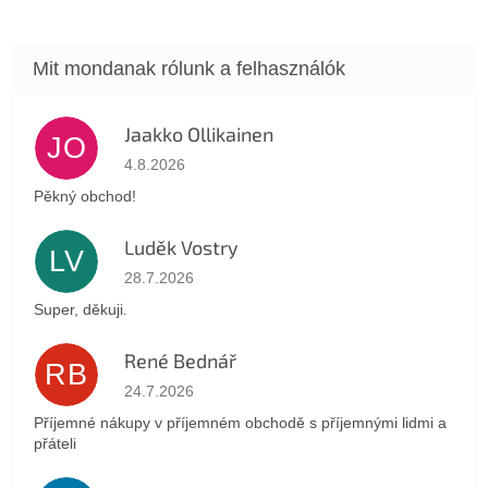
Jaakko Ollikainen
JO
Az áruház értékelése 5-ből 5 csillag.
4.8.2026
Pěkný obchod!
Luděk Vostry
LV
Az áruház értékelése 5-ből 5 csillag.
28.7.2026
Super, děkuji.
René Bednář
RB
Az áruház értékelése 5-ből 5 csillag.
24.7.2026
Příjemné nákupy v příjemném obchodě s příjemnými lidmi a
přáteli