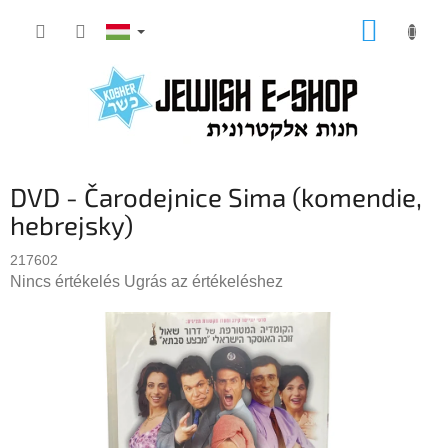
Ugrás
KOSÁR
a
fő
tartalomhoz
DVD - Čarodejnice Sima (komendie,
hebrejsky)
217602
A
Nincs értékelés
Ugrás az értékeléshez
termék
átlagos
értékelése
5-
ből
0,0
csillag.