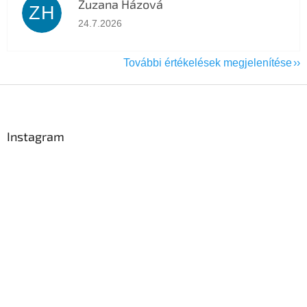
Zuzana Házová
ZH
Az áruház értékelése 5-ből 5 csillag.
24.7.2026
További értékelések megjelenítése
L
á
b
l
Instagram
é
c