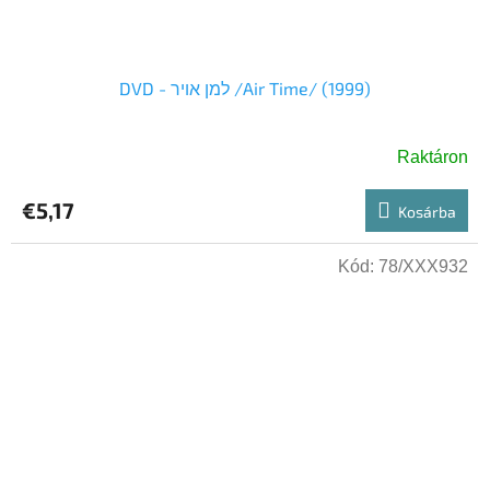
DVD - למן אויר /Air Time/ (1999)
Raktáron
€5,17
Kosárba
Kód:
78/XXX932