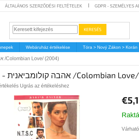
ÁLTALÁNOS SZERZŐDÉSI FELTÉTELEK
GDPR - SZEMÉLYES 
KERESÉS
nnepek
Webáruház értékelése
Tóra > Nový Zákon > Korán
DVD - אהבה קולומביאנית /Colombian Love/ (2004)
DVD - אהבה קולומביאנית /Colombia
értékelés
Ugrás az értékeléshez
€5,
s
lése
Egységá
Raktá
Várható