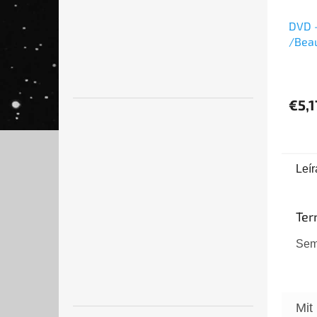
DVD - !של צרות
/Beau
(1976
€5,1
Leír
Ter
Sem