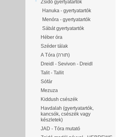
Zsidó gyertyatartók
Hanuka - gyertyatartók
Menóra - gyertyatartók
Sábát gyertyatartók
Héber óra
Széder tálak
A Tóra (תורה)
Dreidl - Sevivon - Dreidl
Talit - Tallit
Sófár
Mezuza
Kiddush csészék
Havdalah (gyertyatartók,
kancsók, csészék vagy
készletek)
JAD - Tóra mutató