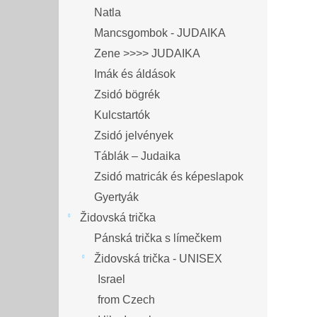
Natla
Mancsgombok - JUDAIKA
Zene >>>> JUDAIKA
Imák és áldások
Zsidó bögrék
Kulcstartók
Zsidó jelvények
Táblák – Judaika
Zsidó matricák és képeslapok
Gyertyák
Židovská trička
Pánská trička s límečkem
Židovská trička - UNISEX
Israel
from Czech