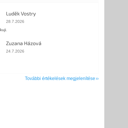
Luděk Vostry
Az áruház értékelése 5-ből 5 csillag.
28.7.2026
kuji.
Zuzana Házová
Az áruház értékelése 5-ből 5 csillag.
24.7.2026
További értékelések megjelenítése