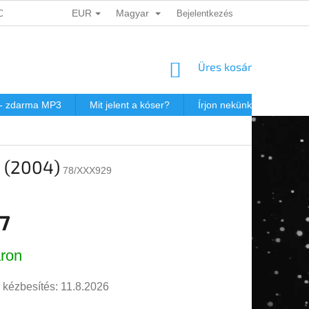
EUR
Magyar
ADATOK VÉDELME
DÁRKOVÉ KUPONY
Bejelentkezés
POSTAKÖLTSÉG JEW
KOSÁR
Üres kosár
 - zdarma MP3
Mit jelent a kóser?
Írjon nekünk
Virtuál
n Love/ (2004)
78/XXX929
17
r:
ron
 kézbesítés:
11.8.2026