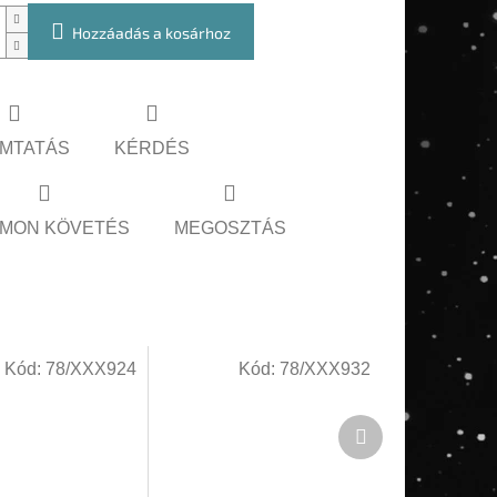
Hozzáadás a kosárhoz
MTATÁS
KÉRDÉS
MON KÖVETÉS
MEGOSZTÁS
Kód:
78/XXX924
Kód:
78/XXX932
Következő
termék