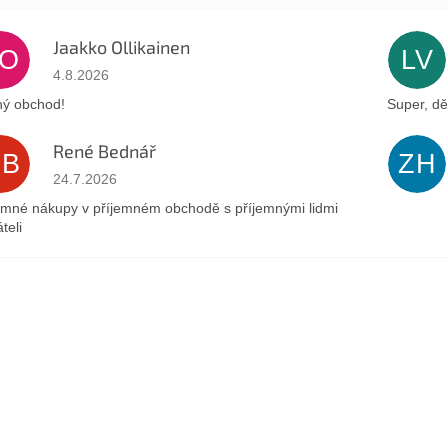
Jaakko Ollikainen
JO
LV
Az áruház értékelése 5-ből 5 csillag.
4.8.2026
ý obchod!
Super, dě
René Bednář
RB
ZH
Az áruház értékelése 5-ből 5 csillag.
24.7.2026
emné nákupy v příjemném obchodě s příjemnými lidmi
teli