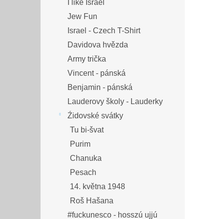
I like Israel
Jew Fun
Israel - Czech T-Shirt
Davidova hvězda
Army trička
Vincent - pánská
Benjamin - pánská
Lauderovy školy - Lauderky
Źidovské svátky
Tu bi-švat
Purim
Chanuka
Pesach
14. května 1948
Roš Hašana
#fuckunesco - hosszú ujjú