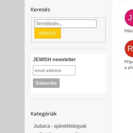
Keresés
Pěkn
KERESÉS
JEWISH newsletter
Příj
a přá
Kategóriák
Kategóriák
átugrása
Judaica - ajándéktárgyak