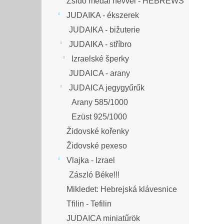
Zsidó medál névvel - HEBREWS
JUDAIKA - ékszerek
JUDAIKA - bižuterie
JUDAIKA - stříbro
Izraelské šperky
JUDAICA - arany
JUDAICA jegygyűrűk
Arany 585/1000
Ezüst 925/1000
Židovské kořenky
Židovské pexeso
Vlajka - Izrael
Zászló Béke!!!
Mikledet: Hebrejská klávesnice
Tfilin - Tefilin
JUDAICA miniatűrök