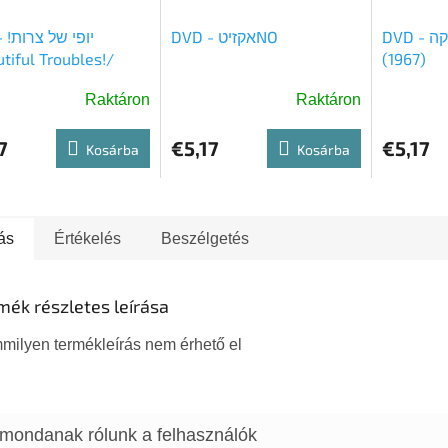
DVD - ארבינקה /Ervinka/
DVD - אקזיטNO
יופי 
tiful Troubles!/
(1967)
)
Raktáron
Raktáron
7
€5,17
€5,17
Kosárba
Kosárba
ás
Értékelés
Beszélgetés
mék részletes leírása
milyen termékleírás nem érhető el