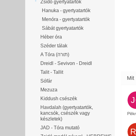
Zsidó gyertyatartók
Hanuka - gyertyatartók
Menóra - gyertyatartók
Sábát gyertyatartók
Héber óra
Széder tálak
A Tóra (תורה)
Dreidl - Sevivon - Dreidl
Talit - Tallit
Sófár
Mezuza
Kiddush csészék
Havdalah (gyertyatartók,
kancsók, csészék vagy
Pěkn
készletek)
JAD - Tóra mutató