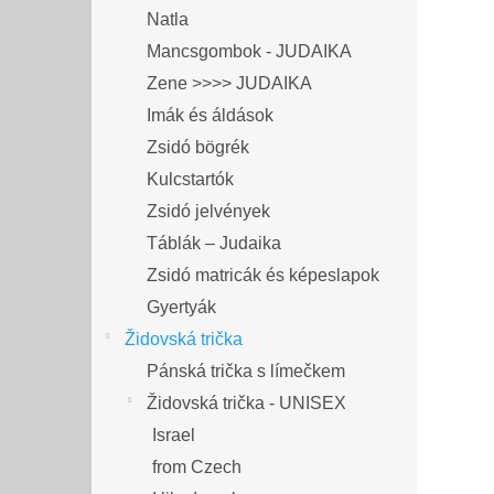
Natla
Mancsgombok - JUDAIKA
Zene >>>> JUDAIKA
Imák és áldások
Zsidó bögrék
Kulcstartók
Zsidó jelvények
Táblák – Judaika
Zsidó matricák és képeslapok
Gyertyák
Židovská trička
Pánská trička s límečkem
Židovská trička - UNISEX
Israel
from Czech