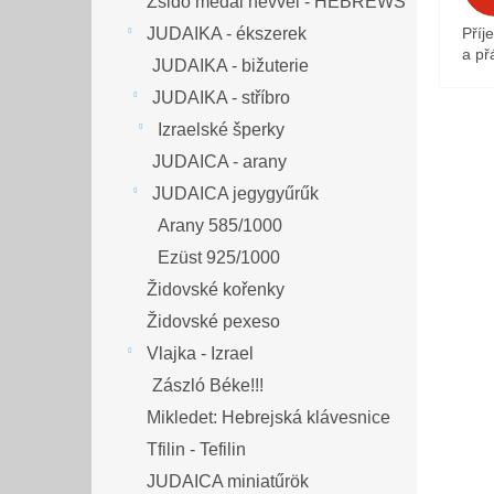
Zsidó medál névvel - HEBREWS
JUDAIKA - ékszerek
Příj
a přá
JUDAIKA - bižuterie
JUDAIKA - stříbro
Izraelské šperky
JUDAICA - arany
JUDAICA jegygyűrűk
Arany 585/1000
Ezüst 925/1000
Židovské kořenky
Židovské pexeso
Vlajka - Izrael
Zászló Béke!!!
Mikledet: Hebrejská klávesnice
Tfilin - Tefilin
JUDAICA miniatűrök