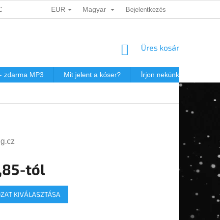
EUR
Magyar
ADATOK VÉDELME
DÁRKOVÉ KUPONY
Bejelentkezés
POSTAKÖLTSÉG JEW
KOSÁR
Üres kosár
 - zdarma MP3
Mit jelent a kóser?
Írjon nekünk
Virtuál
ng.cz
,85
-tól
r:
ZAT KIVÁLASZTÁSA