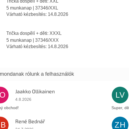
Trička dospělí + děti: XXL
5 munkanap
| 37346/XXL
Várható kézbesítés:
14.8.2026
Trička dospělí + děti: XXXL
5 munkanap
| 37346/XXX
Várható kézbesítés:
14.8.2026
Jaakko Ollikainen
JO
LV
Az áruház értékelése 5-ből 5 csillag.
4.8.2026
ý obchod!
Super, dě
René Bednář
RB
ZH
Az áruház értékelése 5-ből 5 csillag.