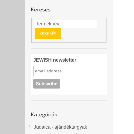
Keresés
KERESÉS
JEWISH newsletter
Kategóriák
Kategóriák
átugrása
Judaica - ajándéktárgyak