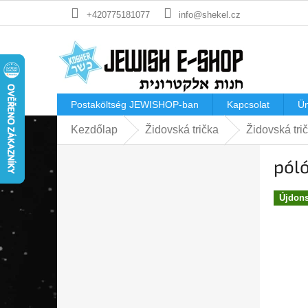
Ugrás
+420775181077
info@shekel.cz
a
fő
tartalomhoz
Postaköltség JEWISHOP-ban
Kapcsolat
Ü
Kezdőlap
Židovská trička
Židovská tr
O
póló
l
d
a
Újdon
l
s
ó
p
a
n
e