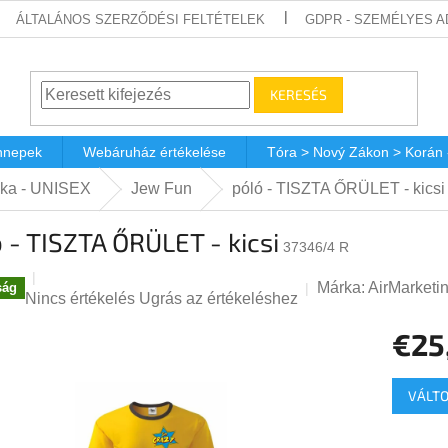
ÁLTALÁNOS SZERZŐDÉSI FELTÉTELEK
GDPR - SZEMÉLYES 
KERESÉS
nnepek
Webáruház értékelése
Tóra > Nový Zákon > Korán
ička - UNISEX
Jew Fun
póló - TISZTA ŐRÜLET - kicsi
 - TISZTA ŐRÜLET - kicsi
37346/4 R
Márka:
AirMarketi
ság
A
Nincs értékelés
Ugrás az értékeléshez
termék
€25
átlagos
értékelése
Egységá
5-
VÁLTO
ből
0,0