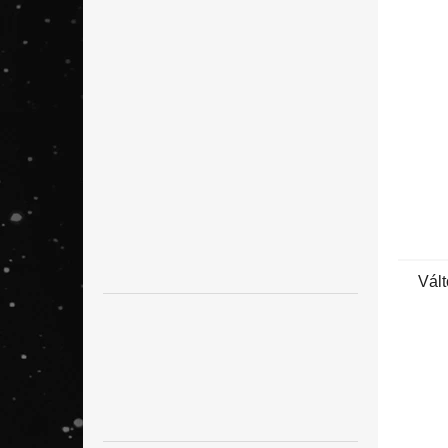
l
Vált