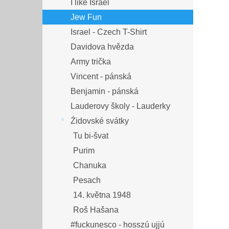
I like Israel
Jew Fun
Israel - Czech T-Shirt
Davidova hvězda
Army trička
Vincent - pánská
Benjamin - pánská
Lauderovy školy - Lauderky
Źidovské svátky
Tu bi-švat
Purim
Chanuka
Pesach
14. května 1948
Roš Hašana
#fuckunesco - hosszú ujjú