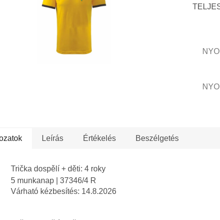
csillag.
TELJESE
NYO
NYO
ozatok
Leírás
Értékelés
Beszélgetés
Trička dospělí + děti: 4 roky
5 munkanap
| 37346/4 R
Várható kézbesítés:
14.8.2026