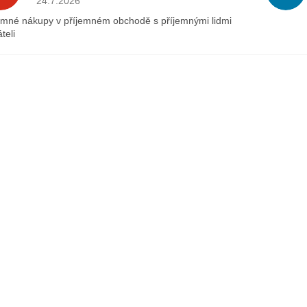
24.7.2026
emné nákupy v příjemném obchodě s příjemnými lidmi
teli