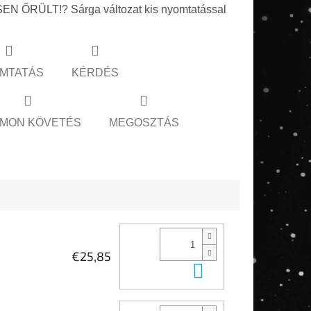
N ŐRÜLT!? Sárga változat kis nyomtatással
MTATÁS
KÉRDÉS
MON KÖVETÉS
MEGOSZTÁS
€25,85
Kosárba