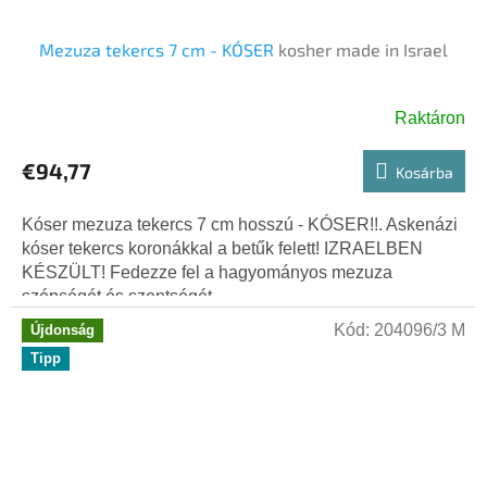
Mezuza tekercs 7 cm - KÓSER
kosher made in Israel
Raktáron
€94,77
Kosárba
Kóser mezuza tekercs 7 cm hosszú - KÓSER!!. Askenázi
kóser tekercs koronákkal a betűk felett! IZRAELBEN
KÉSZÜLT! Fedezze fel a hagyományos mezuza
szépségét és szentségét...
Kód:
204096/3 M
Újdonság
Tipp