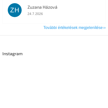
Zuzana Házová
ZH
Az áruház értékelése 5-ből 5 csillag.
24.7.2026
További értékelések megjelenítése
L
á
b
l
Instagram
é
c