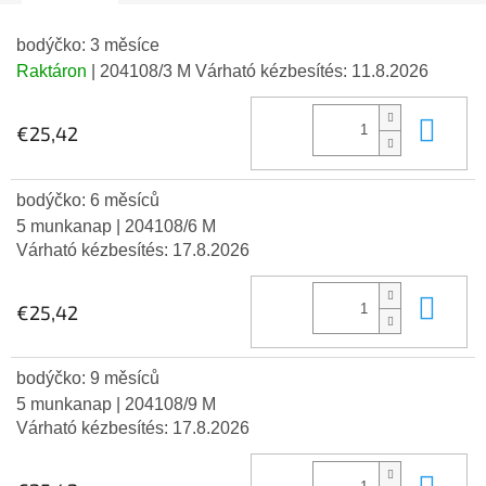
bodýčko: 3 měsíce
Raktáron
| 204108/3 M
Várható kézbesítés:
11.8.2026
Kos
€25,42
bodýčko: 6 měsíců
5 munkanap
| 204108/6 M
Várható kézbesítés:
17.8.2026
Kos
€25,42
bodýčko: 9 měsíců
5 munkanap
| 204108/9 M
Várható kézbesítés:
17.8.2026
Kos