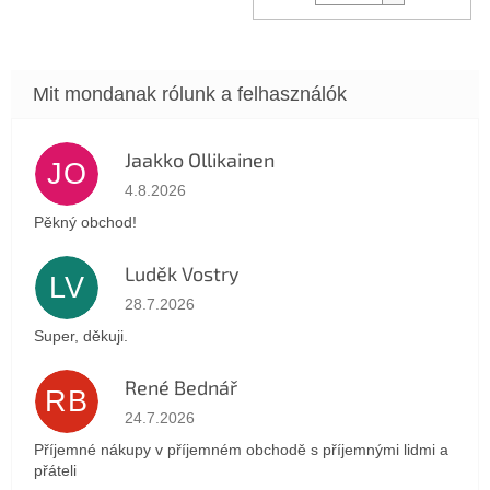
Jaakko Ollikainen
JO
Az áruház értékelése 5-ből 5 csillag.
4.8.2026
Pěkný obchod!
Luděk Vostry
LV
Az áruház értékelése 5-ből 5 csillag.
28.7.2026
Super, děkuji.
René Bednář
RB
Az áruház értékelése 5-ből 5 csillag.
24.7.2026
Příjemné nákupy v příjemném obchodě s příjemnými lidmi a
přáteli