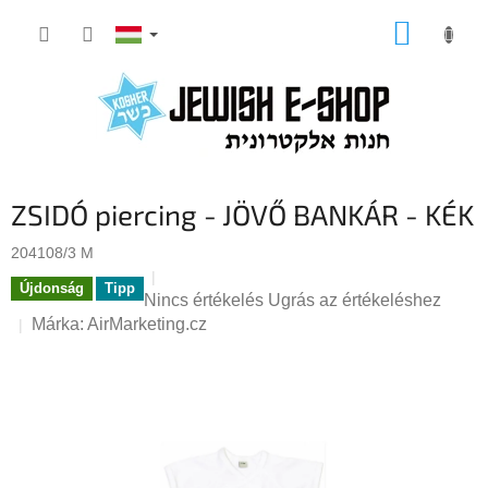
Ugrás
KOSÁR
a
fő
tartalomhoz
ZSIDÓ piercing - JÖVŐ BANKÁR - KÉK
204108/3 M
Újdonság
Tipp
A
Nincs értékelés
Ugrás az értékeléshez
termék
Márka:
AirMarketing.cz
átlagos
értékelése
5-
ből
0,0
csillag.