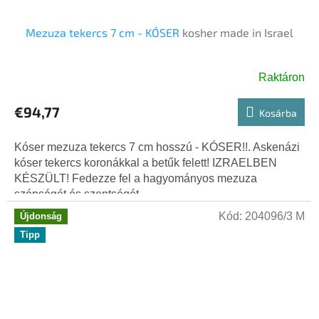
Mezuza tekercs 7 cm - KÓSER
kosher made in Israel
Raktáron
€94,77
Kosárba
Kóser mezuza tekercs 7 cm hosszú - KÓSER!!. Askenázi
kóser tekercs koronákkal a betűk felett! IZRAELBEN
KÉSZÜLT! Fedezze fel a hagyományos mezuza
szépségét és szentségét...
Kód:
204096/3 M
Újdonság
Tipp