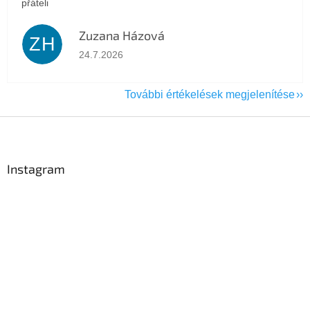
přáteli
Zuzana Házová
ZH
Az áruház értékelése 5-ből 5 csillag.
24.7.2026
További értékelések megjelenítése
L
á
b
l
Instagram
é
c