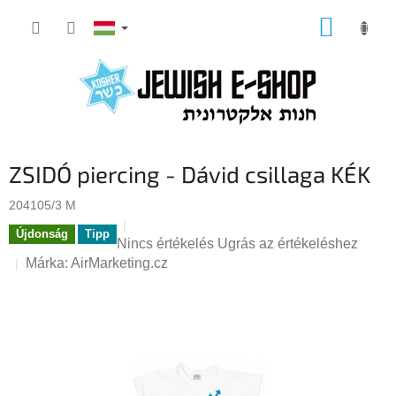
Ugrás
KOSÁR
a
fő
tartalomhoz
ZSIDÓ piercing - Dávid csillaga KÉK
204105/3 M
Újdonság
Tipp
A
Nincs értékelés
Ugrás az értékeléshez
termék
Márka:
AirMarketing.cz
átlagos
értékelése
5-
ből
0,0
csillag.