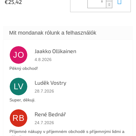
Kos
€25,42
Jaakko Ollikainen
JO
Az áruház értékelése 5-ből 5 csillag.
4.8.2026
Pěkný obchod!
Luděk Vostry
LV
Az áruház értékelése 5-ből 5 csillag.
28.7.2026
Super, děkuji.
René Bednář
RB
Az áruház értékelése 5-ből 5 csillag.
24.7.2026
Příjemné nákupy v příjemném obchodě s příjemnými lidmi a