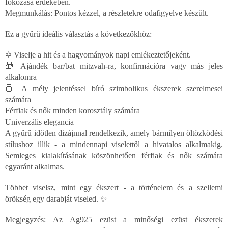
fokozása érdekében.
Megmunkálás: Pontos kézzel, a részletekre odafigyelve készült.
Ez a gyűrű ideális választás a következőkhöz:
✡️ Viselje a hit és a hagyományok napi emlékeztetőjeként.
🎁 Ajándék bar/bat mitzvah-ra, konfirmációra vagy más jeles
alkalomra
💍 A mély jelentéssel bíró szimbolikus ékszerek szerelmesei
számára
Férfiak és nők minden korosztály számára
Univerzális elegancia
A gyűrű időtlen dizájnnal rendelkezik, amely bármilyen öltözködési
stílushoz illik - a mindennapi viselettől a hivatalos alkalmakig.
Semleges kialakításának köszönhetően férfiak és nők számára
egyaránt alkalmas.
Többet viselsz, mint egy ékszert - a történelem és a szellemi
örökség egy darabját viseled. ✨
Megjegyzés: Az Ag925 ezüst a minőségi ezüst ékszerek