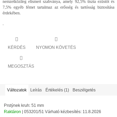
nemzetközileg elismert szabványa, amely 92,5% tiszta ezüstöt és
7,5% egyéb fémet tartalmaz az erősség és tartósság biztosítása
érdekében.
.
KÉRDÉS
NYOMON KÖVETÉS
MEGOSZTÁS
Változatok
Leírás
Értékelés (1)
Beszélgetés
Prstýnek kruh: 51 mm
Raktáron
| 053201/51
Várható kézbesítés:
11.8.2026