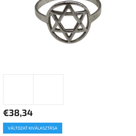
csillag.
€38,34
Egységár:
VÁLTOZAT KIVÁLASZTÁSA