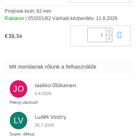
Prstýnek kruh: 62 mm
Raktáron
| 053201/62
Várható kézbesítés:
11.8.2026
Kos
€38,34
Jaakko Ollikainen
JO
Az áruház értékelése 5-ből 5 csillag.
4.8.2026
Pěkný obchod!
Luděk Vostry
LV
Az áruház értékelése 5-ből 5 csillag.
28.7.2026
Super, děkuji.