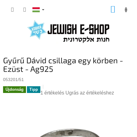
Ugrás
KOSÁR
a
fő
tartalomhoz
Gyűrű Dávid csillaga egy körben -
Ezüst - Ag925
053201/51
Újdonság
Tipp
A
1 értékelés
Ugrás az értékeléshez
termék
átlagos
értékelése
5-
ből
5,0