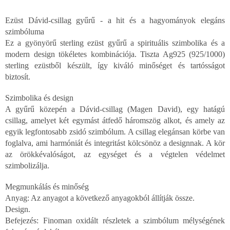
Ezüst Dávid-csillag gyűrű - a hit és a hagyományok elegáns
szimbóluma
Ez a gyönyörű sterling ezüst gyűrű a spirituális szimbolika és a
modern design tökéletes kombinációja. Tiszta Ag925 (925/1000)
sterling ezüstből készült, így kiváló minőséget és tartósságot
biztosít.
Szimbolika és design
A gyűrű közepén a Dávid-csillag (Magen David), egy hatágú
csillag, amelyet két egymást átfedő háromszög alkot, és amely az
egyik legfontosabb zsidó szimbólum. A csillag elegánsan körbe van
foglalva, ami harmóniát és integritást kölcsönöz a designnak. A kör
az örökkévalóságot, az egységet és a végtelen védelmet
szimbolizálja.
Megmunkálás és minőség
Anyag: Az anyagot a következő anyagokból állítják össze.
Design.
Befejezés: Finoman oxidált részletek a szimbólum mélységének