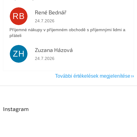
René Bednář
RB
Az áruház értékelése 5-ből 5 csillag.
24.7.2026
Příjemné nákupy v příjemném obchodě s příjemnými lidmi a
přáteli
Zuzana Házová
ZH
Az áruház értékelése 5-ből 5 csillag.
24.7.2026
További értékelések megjelenítése
L
á
b
l
Instagram
é
c