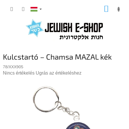
Ugrás
KOSÁR
a
fő
tartalomhoz
Kulcstartó – Chamsa MAZAL kék
78/XXX905
A
Nincs értékelés
Ugrás az értékeléshez
termék
átlagos
értékelése
5-
ből
0,0
csillag.