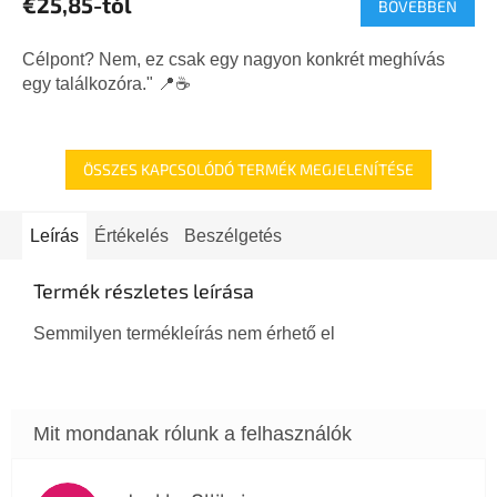
€25,85-tól
BŐVEBBEN
átlagos
értékelése
5-
Célpont? Nem, ez csak egy nagyon konkrét meghívás
ből
egy találkozóra." 📍☕
5,0
csillag.
ÖSSZES KAPCSOLÓDÓ TERMÉK MEGJELENÍTÉSE
Leírás
Értékelés
Beszélgetés
Termék részletes leírása
Semmilyen termékleírás nem érhető el