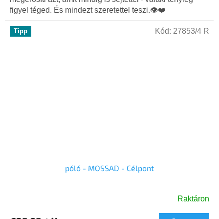
5,0
figyel téged. És mindezt szeretettel teszi.👁️❤️
csillag.
Kód:
27853/4 R
Tipp
póló - MOSSAD - Célpont
Raktáron
A
termék