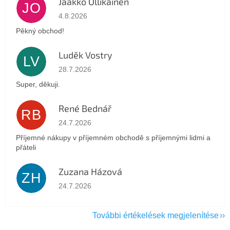
Jaakko Ollikainen
JO
Az áruház értékelése 5-ből 5 csillag.
4.8.2026
Pěkný obchod!
Luděk Vostry
LV
Az áruház értékelése 5-ből 5 csillag.
28.7.2026
Super, děkuji.
René Bednář
RB
Az áruház értékelése 5-ből 5 csillag.
24.7.2026
Příjemné nákupy v příjemném obchodě s příjemnými lidmi a
přáteli
Zuzana Házová
ZH
Az áruház értékelése 5-ből 5 csillag.
24.7.2026
További értékelések megjelenítése