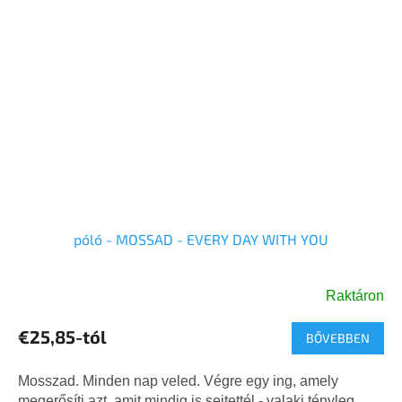
póló - MOSSAD - EVERY DAY WITH YOU
Raktáron
A
termék
€25,85-tól
BŐVEBBEN
átlagos
értékelése
5-
Mosszad. Minden nap veled. Végre egy ing, amely
ből
megerősíti azt, amit mindig is sejtettél - valaki tényleg