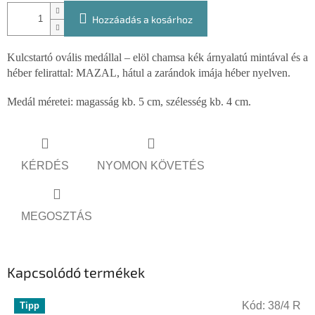
Hozzáadás a kosárhoz
Kulcstartó ovális medállal – elöl chamsa kék árnyalatú mintával és a
héber felirattal: MAZAL, hátul a zarándok imája héber nyelven.
Medál méretei: magasság kb. 5 cm, szélesség kb. 4 cm.
KÉRDÉS
NYOMON KÖVETÉS
MEGOSZTÁS
Kapcsolódó termékek
Kód:
38/4 R
Tipp