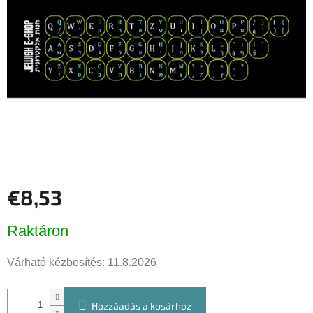
csillag.
€8,53
Egységár:
Raktáron
Várható kézbesítés:
11.8.2026
Hozzáadás a kosárhoz