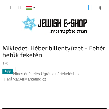
Ugrás
KOSÁR
a
fő
tartalomhoz
Mikledet: Héber billentyűzet - Fehér
betűk feketén
170
Tipp
A
Nincs értékelés
Ugrás az értékeléshez
termék
Márka:
AirMarketing.cz
átlagos
értékelése
5-
ből
0,0