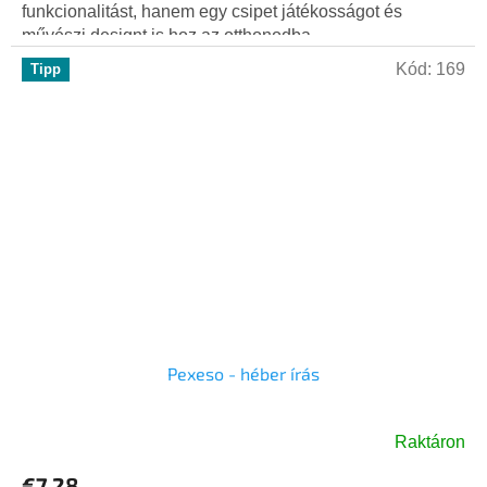
funkcionalitást, hanem egy csipet játékosságot és
művészi designt is hoz az otthonodba....
Kód:
169
Tipp
Pexeso - héber írás
Raktáron
€7,28