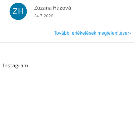
Zuzana Házová
ZH
Az áruház értékelése 5-ből 5 csillag.
24.7.2026
További értékelések megjelenítése
L
á
b
l
Instagram
é
c