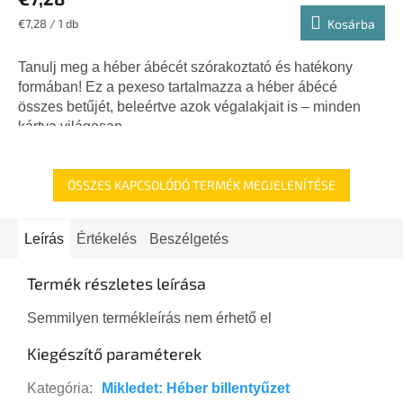
Egységár:
€7,28 / 1 db
Kosárba
Tanulj meg a héber ábécét szórakoztató és hatékony
formában! Ez a pexeso tartalmazza a héber ábécé
összes betűjét, beleértve azok végalakjait is – minden
kártya világosan...
ÖSSZES KAPCSOLÓDÓ TERMÉK MEGJELENÍTÉSE
Leírás
Értékelés
Beszélgetés
Termék részletes leírása
Semmilyen termékleírás nem érhető el
Kiegészítő paraméterek
Kategória
:
Mikledet: Héber billentyűzet