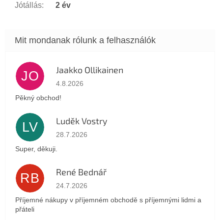
Jótállás
:
2 év
Jaakko Ollikainen
JO
Az áruház értékelése 5-ből 5 csillag.
4.8.2026
Pěkný obchod!
Luděk Vostry
LV
Az áruház értékelése 5-ből 5 csillag.
28.7.2026
Super, děkuji.
René Bednář
RB
Az áruház értékelése 5-ből 5 csillag.
24.7.2026
Příjemné nákupy v příjemném obchodě s příjemnými lidmi a
přáteli