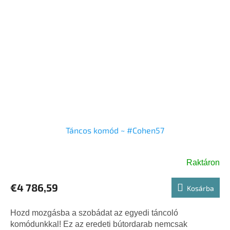
Táncos komód ~ #Cohen57
Raktáron
€4 786,59
Kosárba
Hozd mozgásba a szobádat az egyedi táncoló
komódunkkal! Ez az eredeti bútordarab nemcsak