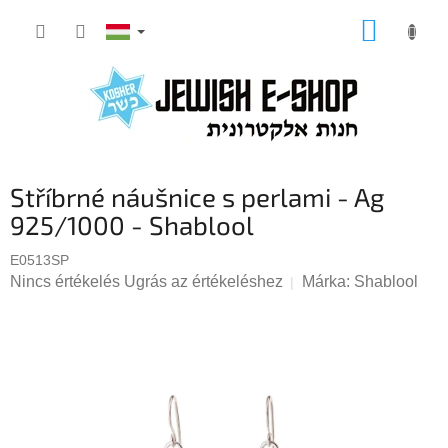
Ugrás
KOSÁR
a
fő
tartalomhoz
Stříbrné náušnice s perlami - Ag
925/1000 - Shablool
E0513SP
A
Nincs értékelés
Ugrás az értékeléshez
Márka:
Shablool
termék
átlagos
értékelése
5-
ből
0,0
csillag.