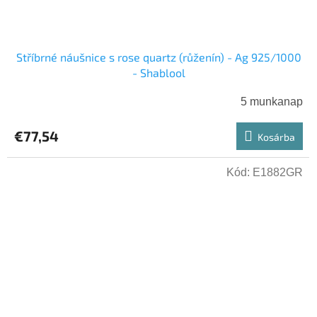
Stříbrné náušnice s rose quartz (růženín) - Ag 925/1000
- Shablool
5 munkanap
€77,54
Kosárba
Kód:
E1882GR