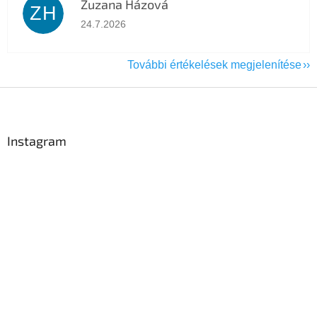
Zuzana Házová
ZH
Az áruház értékelése 5-ből 5 csillag.
24.7.2026
További értékelések megjelenítése
L
á
b
l
Instagram
é
c