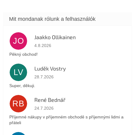
Jaakko Ollikainen
JO
Az áruház értékelése 5-ből 5 csillag.
4.8.2026
Pěkný obchod!
Luděk Vostry
LV
Az áruház értékelése 5-ből 5 csillag.
28.7.2026
Super, děkuji.
René Bednář
RB
Az áruház értékelése 5-ből 5 csillag.
24.7.2026
Příjemné nákupy v příjemném obchodě s příjemnými lidmi a
přáteli