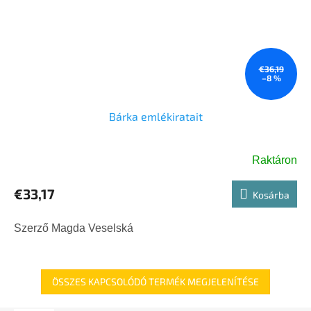
€36,19
–8 %
Bárka emlékiratait
Raktáron
€33,17
Kosárba
Szerző Magda Veselská
ÖSSZES KAPCSOLÓDÓ TERMÉK MEGJELENÍTÉSE