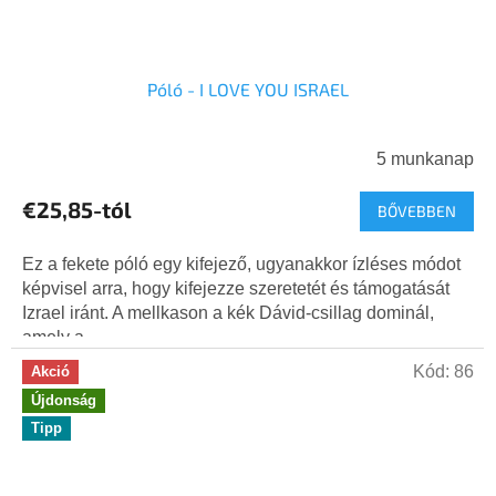
Póló - I LOVE YOU ISRAEL
5 munkanap
€25,85-tól
BŐVEBBEN
Ez a fekete póló egy kifejező, ugyanakkor ízléses módot
képvisel arra, hogy kifejezze szeretetét és támogatását
Izrael iránt. A mellkason a kék Dávid-csillag dominál,
amely a...
Kód:
86
Akció
Újdonság
Tipp