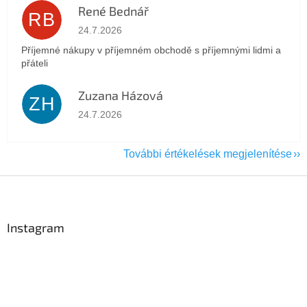
René Bednář
RB
Az áruház értékelése 5-ből 5 csillag.
24.7.2026
Příjemné nákupy v příjemném obchodě s příjemnými lidmi a
přáteli
Zuzana Házová
ZH
Az áruház értékelése 5-ből 5 csillag.
24.7.2026
További értékelések megjelenítése
L
á
b
l
Instagram
é
c