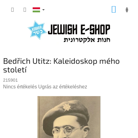
Ugrás
KOSÁR
a
fő
tartalomhoz
Bedřich Utitz: Kaleidoskop mého
století
215901
A
Nincs értékelés
Ugrás az értékeléshez
termék
átlagos
értékelése
5-
ből
0,0
csillag.