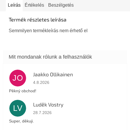
Leírás
Értékelés
Beszélgetés
Termék részletes leírása
Semmilyen termékleírás nem érhető el
Jaakko Ollikainen
JO
Az áruház értékelése 5-ből 5 csillag.
4.8.2026
Pěkný obchod!
Luděk Vostry
LV
Az áruház értékelése 5-ből 5 csillag.
28.7.2026
Super, děkuji.