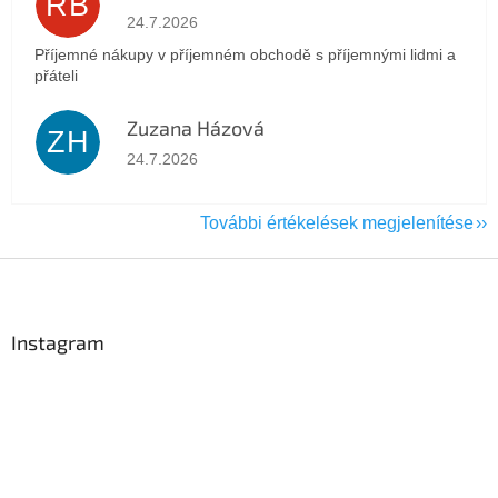
RB
Az áruház értékelése 5-ből 5 csillag.
24.7.2026
Příjemné nákupy v příjemném obchodě s příjemnými lidmi a
přáteli
Zuzana Házová
ZH
Az áruház értékelése 5-ből 5 csillag.
24.7.2026
További értékelések megjelenítése
L
á
b
l
Instagram
é
c