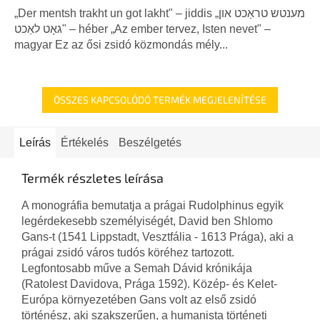
5-
„Der mentsh trakht un got lakht" – jiddis „מענטש טראַכט און
ből
גאָט לאַכט" – héber „Az ember tervez, Isten nevet" –
5,0
magyar Ez az ősi zsidó közmondás mély...
csillag.
ÖSSZES KAPCSOLÓDÓ TERMÉK MEGJELENÍTÉSE
Leírás
Értékelés
Beszélgetés
Termék részletes leírása
A monográfia bemutatja a prágai Rudolphinus egyik
legérdekesebb személyiségét, David ben Shlomo
Gans-t (1541 Lippstadt, Vesztfália - 1613 Prága), aki a
prágai zsidó város tudós köréhez tartozott.
Legfontosabb műve a Semah Dávid krónikája
(Ratolest Davidova, Prága 1592). Közép- és Kelet-
Európa környezetében Gans volt az első zsidó
történész, aki szakszerűen, a humanista történeti