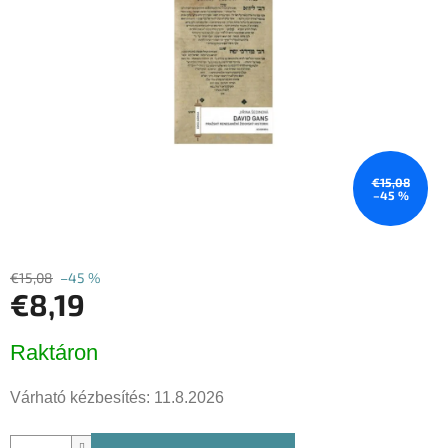
csillag.
€15,08
–45 %
€15,08
–45 %
€8,19
Egységár:
Raktáron
Várható kézbesítés:
11.8.2026