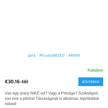
póló - #FuckUNESCO - ARANY
Raktáron
€30,16-tól
BŐVEBBEN
Van egy arany NIKE-od? Vagy a Prestige? Szükséged
van erre a pólóra! Társaságnak is alkalmas, kipróbáltuk
neked!