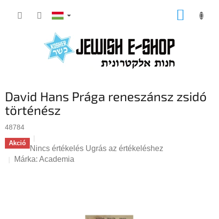
Ugrás
KOSÁR
a
fő
tartalomhoz
David Hans Prága reneszánsz zsidó
történész
48784
Akció
A
Nincs értékelés
Ugrás az értékeléshez
termék
Márka:
Academia
átlagos
értékelése
5-
ből
0,0