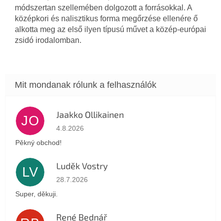
módszertan szellemében dolgozott a forrásokkal. A
középkori és nalisztikus forma megőrzése ellenére ő
alkotta meg az első ilyen típusú művet a közép-európai
zsidó irodalomban.
Jaakko Ollikainen
JO
Az áruház értékelése 5-ből 5 csillag.
4.8.2026
Pěkný obchod!
Luděk Vostry
LV
Az áruház értékelése 5-ből 5 csillag.
28.7.2026
Super, děkuji.
René Bednář