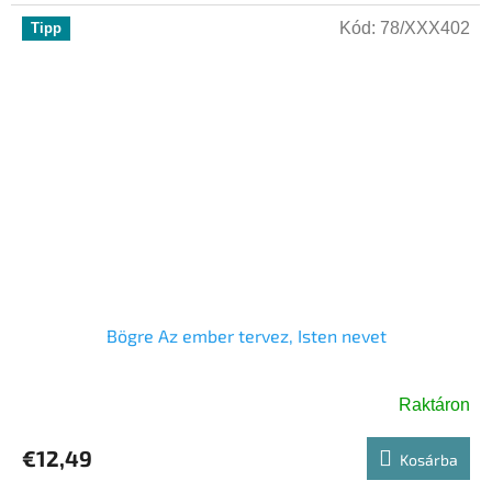
Kód:
78/XXX402
Tipp
Bögre Az ember tervez, Isten nevet
Raktáron
A
termék
€12,49
átlagos
Kosárba
értékelése