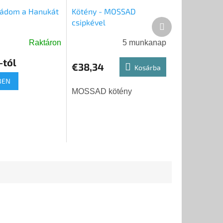
mádom a Hanukát
Kötény - MOSSAD
csipkével
Következő
termék
Raktáron
5 munkanap
-tól
€38,34
Kosárba
BEN
MOSSAD kötény