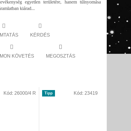
tevékenység egyetlen területére, hanem túlnyomása
ramlatban kiárad...
MTATÁS
KÉRDÉS
MON KÖVETÉS
MEGOSZTÁS
Kód:
26000/4 R
Kód:
23419
Tipp