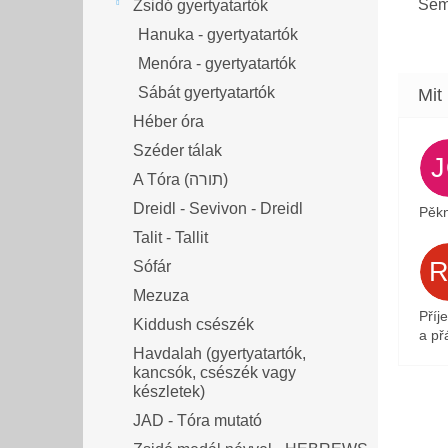
Sem
Zsidó gyertyatartók
Hanuka - gyertyatartók
Menóra - gyertyatartók
Sábát gyertyatartók
Héber óra
Széder tálak
A Tóra (תורה)
Dreidl - Sevivon - Dreidl
Pěkn
Talit - Tallit
Sófár
Mezuza
Příj
Kiddush csészék
a přá
Havdalah (gyertyatartók,
kancsók, csészék vagy
készletek)
JAD - Tóra mutató