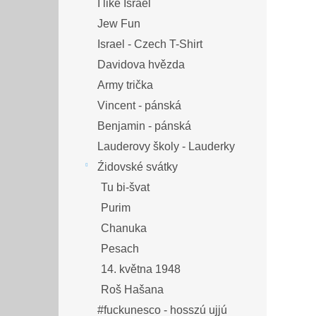
I like Israel
Jew Fun
Israel - Czech T-Shirt
Davidova hvězda
Army trička
Vincent - pánská
Benjamin - pánská
Lauderovy školy - Lauderky
Źidovské svátky
Tu bi-švat
Purim
Chanuka
Pesach
14. května 1948
Roš Hašana
#fuckunesco - hosszú ujjú