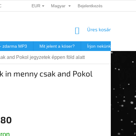
EUR
Magyar
ADATOK VÉDELME
DÁRKOVÉ KUPONY
Bejelentkezés
POSTAKÖLTSÉG JEW
KOSÁR
Üres kosár
 - zdarma MP3
Mit jelent a kóser?
Írjon nekünk
Virtuál
 and Pokol jegyzetek éppen föld alatt
k in menny csak and Pokol
,80
r:
ron