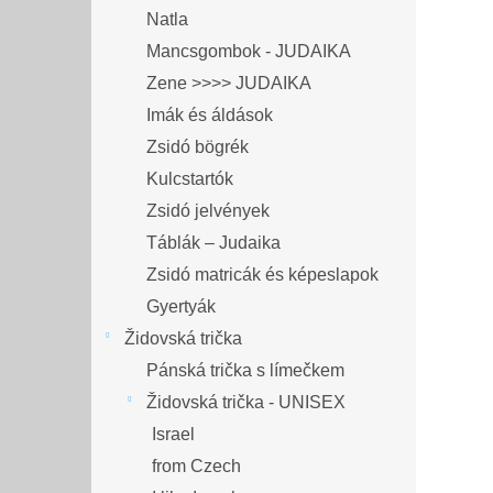
Natla
Mancsgombok - JUDAIKA
Zene >>>> JUDAIKA
Imák és áldások
Zsidó bögrék
Kulcstartók
Zsidó jelvények
Táblák – Judaika
Zsidó matricák és képeslapok
Gyertyák
Židovská trička
Pánská trička s límečkem
Židovská trička - UNISEX
Israel
from Czech