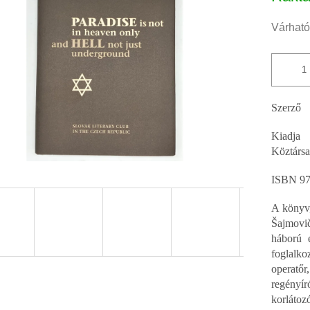
ből
0,0
Várható
csillag.
Szerző
Kiadja
Köztárs
ISBN 97
A könyv,
Šajmovič
háború 
foglalk
operatőr
regényí
korlátoz