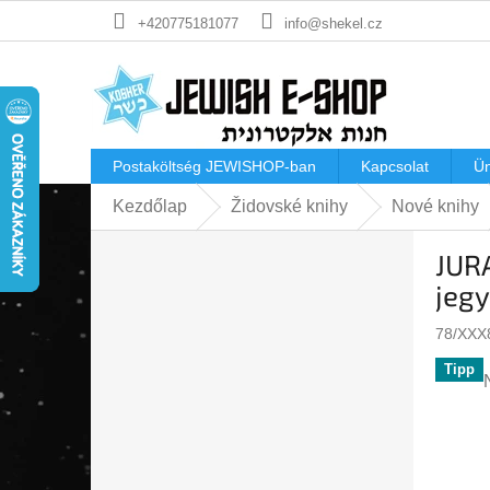
Ugrás
+420775181077
info@shekel.cz
a
fő
tartalomhoz
Postaköltség JEWISHOP-ban
Kapcsolat
Ü
Kezdőlap
Židovské knihy
Nové knihy
O
JUR
l
d
jegy
a
l
78/XXX
s
Tipp
ó
p
a
n
e