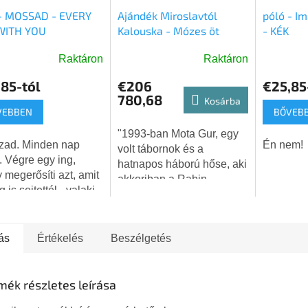
 - MOSSAD - EVERY
Ajándék Miroslavtól
póló - I
WITH YOU
Kalouska - Mózes öt
- KÉK
könyve - Postaköltség
Raktáron
Raktáron
INGYENES
k
85-tól
€206
€25,85
os
780,68
Kosárba
elése
VEBBEN
BŐVEB
"1993-ban Mota Gur, egy
zad. Minden nap
Én nem!
volt tábornok és a
. Végre egy ing,
hatnapos háború hőse, aki
g.
 megerősíti azt, amit
akkoriban a Rabin-
 is sejtettél - valaki
kormány első védelmi
eg figyel téged. És
miniszterhelyettese volt,
zt szeretettel teszi.
adta nekem Izraelben.
ás
Értékelés
Beszélgetés
Rabin akkoriban...
mék részletes leírása