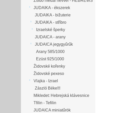
Zsidó medál névvel - HEBREWS
JUDAIKA - ékszerek
JUDAIKA - bižuterie
JUDAIKA - stříbro
Izraelské šperky
JUDAICA - arany
JUDAICA jegygyűrűk
Arany 585/1000
Ezüst 925/1000
Židovské kořenky
Židovské pexeso
Vlajka - Izrael
Zászló Béke!!!
Mikledet: Hebrejská klávesnice
Tfilin - Tefilin
JUDAICA miniatűrök