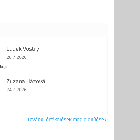
Luděk Vostry
Az áruház értékelése 5-ből 5 csillag.
28.7.2026
kuji.
Zuzana Házová
Az áruház értékelése 5-ből 5 csillag.
24.7.2026
További értékelések megjelenítése