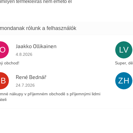
milyen termékleírás nem érhető el
Jaakko Ollikainen
JO
LV
Az áruház értékelése 5-ből 5 csillag.
4.8.2026
ý obchod!
Super, dě
René Bednář
RB
ZH
Az áruház értékelése 5-ből 5 csillag.
24.7.2026
emné nákupy v příjemném obchodě s příjemnými lidmi
teli