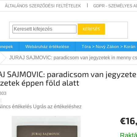
ÁLTALÁNOS SZERZŐDÉSI FELTÉTELEK
GDPR - SZEMÉLYES 
KERESÉS
nnepek
Webáruház értékelése
Tóra > Nový Zákon > Korán
JURAJ SAJMOVIC: paradicsom van jegyzetek in menny csak
AJ SAJMOVIC: paradicsom van jegyzete
zetek éppen föld alatt
803
A
Nincs értékelés
Ugrás az értékeléshez
termék
€16
átlagos
értékelése
Egységá
5-
Raktá