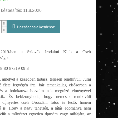
 kézbesítés:
11.8.2026
Hozzáadás a kosárhoz
 2019-ben a Szlovák Irodalmi Klub a Cseh
aságban
8-80-87319-09-3
 amelyet a kezedben tartasz, teljesen rendkívüli. Juraj
 élete legvégén írta, bár tematikailag elsősorban a
és a holokauszt borzalmainak megrázó élményével
ozik. És bebizonyította, hogy nemcsak rendkívüli
, díjnyertes cseh Oroszlán, fotós és festő, hanem
ró is. Hogy a nagy tehetség, a látás adománya nem
ódik a művészet egyetlen típusára vagy műfajára, az