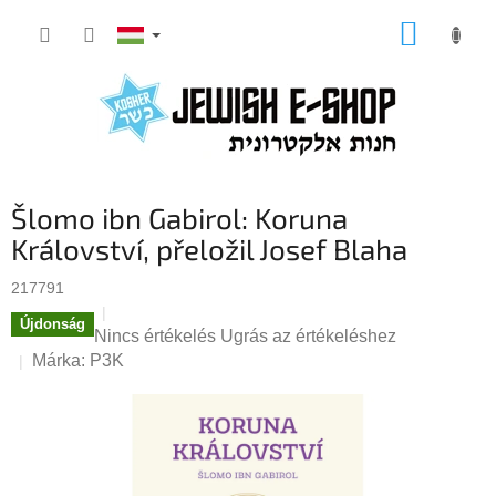
Ugrás
KOSÁR
a
fő
tartalomhoz
Šlomo ibn Gabirol: Koruna
Království, přeložil Josef Blaha
217791
Újdonság
A
Nincs értékelés
Ugrás az értékeléshez
termék
Márka:
P3K
átlagos
értékelése
5-
ből
0,0