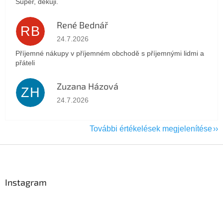
Super, děkuji.
René Bednář
RB
Az áruház értékelése 5-ből 5 csillag.
24.7.2026
Příjemné nákupy v příjemném obchodě s příjemnými lidmi a
přáteli
Zuzana Házová
ZH
Az áruház értékelése 5-ből 5 csillag.
24.7.2026
További értékelések megjelenítése
L
á
b
l
Instagram
é
c