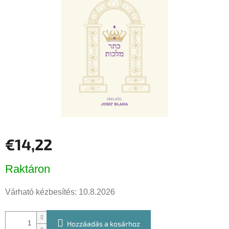
csillag.
€14,22
Egységár:
Raktáron
Várható kézbesítés:
10.8.2026
Hozzáadás a kosárhoz