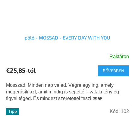
póló - MOSSAD - EVERY DAY WITH YOU
Raktáron
A
termék
€25,85-tól
BŐVEBBEN
átlagos
értékelése
5-
Mosszad. Minden nap veled. Végre egy ing, amely
ből
megerősíti azt, amit mindig is sejtettél - valaki tényleg
5,0
figyel téged. És mindezt szeretettel teszi.👁️❤️
csillag.
Kód:
102
Tipp