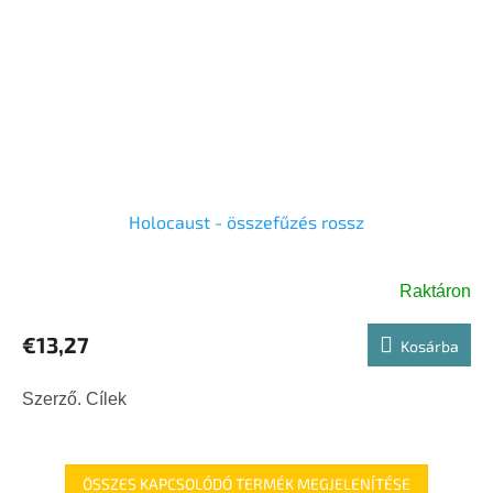
Holocaust - összefűzés rossz
Raktáron
€13,27
Kosárba
Szerző. Cílek
ÖSSZES KAPCSOLÓDÓ TERMÉK MEGJELENÍTÉSE