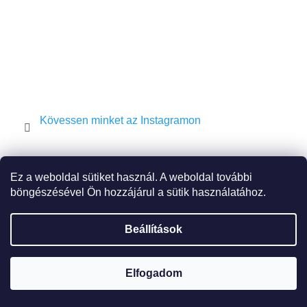
Kövessen minket az Instagramon
Shekel.cz
Torah.cz
Kosher-coffee.cz
Ez a weboldal sütiket használ. A weboldal további
böngészésével Ön hozzájárul a sütik használatához.
Beállítások
Shoptet készítette
Elfogadom
Copyright 2026
JEWISH E-SHOP
. Minden jog fenntartva.