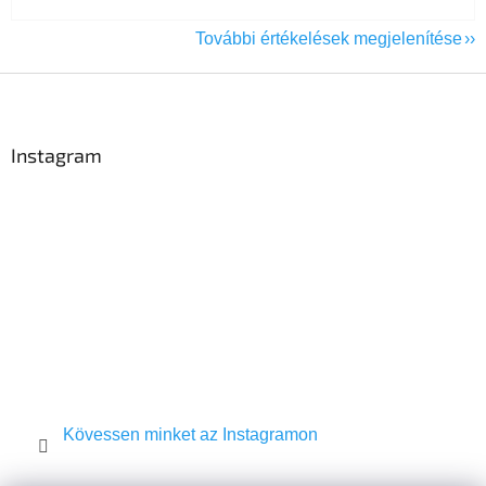
További értékelések megjelenítése
L
á
b
l
Instagram
é
c
Kövessen minket az Instagramon