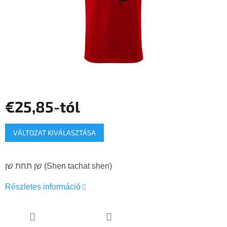
€25,85
-tól
Egységár:
VÁLTOZAT KIVÁLASZTÁSA
שן תחת שן (Shen tachat shen)
Részletes információ