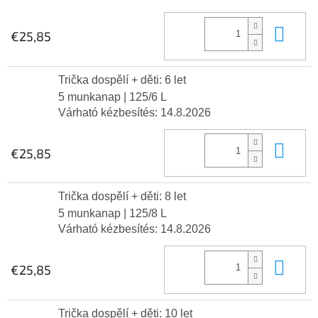
Kos
€25,85
Trička dospělí + děti: 6 let
5 munkanap
| 125/6 L
Várható kézbesítés:
14.8.2026
Kos
€25,85
Trička dospělí + děti: 8 let
5 munkanap
| 125/8 L
Várható kézbesítés:
14.8.2026
Kos
€25,85
Trička dospělí + děti: 10 let