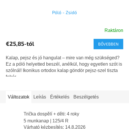
Póló - Zsidó
Raktáron
A
termék
€25,85-tól
BŐVEBBEN
átlagos
értékelése
5-
Kalap, pejsz és jó hangulat – mire van még szükséged?
ből
Ez a póló helyetted beszél, anélkül, hogy egyetlen szót is
5,0
szólnál! Ikonikus ortodox kalap göndör pejsz-szel tiszta
csillag.
fehér...
Változatok
Leírás
Értékelés
Beszélgetés
Trička dospělí + děti: 4 roky
5 munkanap
| 125/4 R
Várható kézbesítés:
14.8.2026