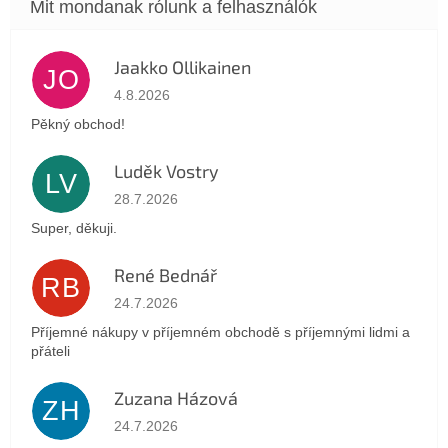
Jaakko Ollikainen
JO
Az áruház értékelése 5-ből 5 csillag.
4.8.2026
Pěkný obchod!
Luděk Vostry
LV
Az áruház értékelése 5-ből 5 csillag.
28.7.2026
Super, děkuji.
René Bednář
RB
Az áruház értékelése 5-ből 5 csillag.
24.7.2026
Příjemné nákupy v příjemném obchodě s příjemnými lidmi a
přáteli
Zuzana Házová
ZH
Az áruház értékelése 5-ből 5 csillag.
24.7.2026