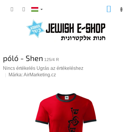
Ugrás
KOSÁR
a
fő
tartalomhoz
póló - Shen
125/4 R
A
Nincs értékelés
Ugrás az értékeléshez
termék
Márka:
AirMarketing.cz
átlagos
értékelése
5-
ből
0,0
csillag.