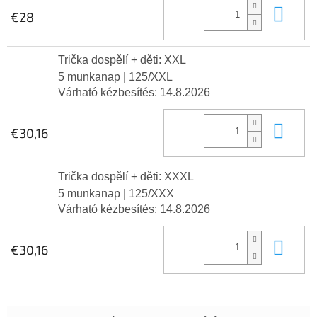
Kos
€28
Trička dospělí + děti: XXL
5 munkanap
| 125/XXL
Várható kézbesítés:
14.8.2026
Kos
€30,16
Trička dospělí + děti: XXXL
5 munkanap
| 125/XXX
Várható kézbesítés:
14.8.2026
Kos
€30,16