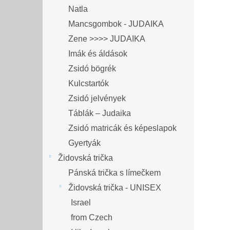
Natla
Mancsgombok - JUDAIKA
Zene >>>> JUDAIKA
Imák és áldások
Zsidó bögrék
Kulcstartók
Zsidó jelvények
Táblák – Judaika
Zsidó matricák és képeslapok
Gyertyák
Židovská trička
Pánská trička s límečkem
Židovská trička - UNISEX
Israel
from Czech