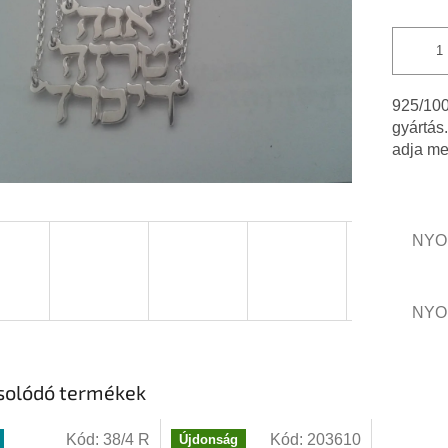
csillag.
925/100
gyártás
adja me
NYO
NYO
solódó termékek
Kód:
38/4 R
Kód:
203610
Újdonság