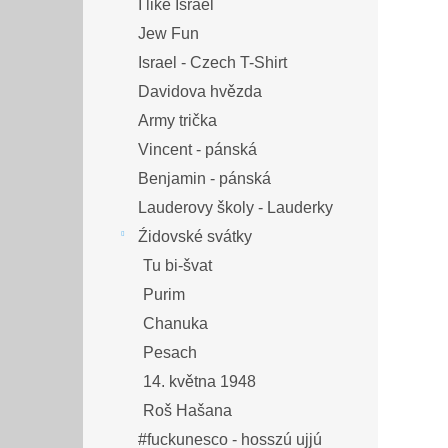
I like Israel
Jew Fun
Israel - Czech T-Shirt
Davidova hvězda
Army trička
Vincent - pánská
Benjamin - pánská
Lauderovy školy - Lauderky
Źidovské svátky
Tu bi-švat
Purim
Chanuka
Pesach
14. května 1948
Roš Hašana
#fuckunesco - hosszú ujjú