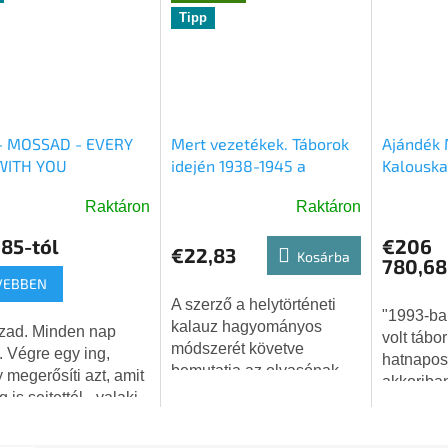
Tipp
 - MOSSAD - EVERY
Mert vezetékek. Táborok
Ajándék 
WITH YOU
idején 1938-1945 a
Kalouska
területet mai Cseh
könyve -
Raktáron
Raktáron
Köztársaság - GYÖRGY
INGYENE
bukása
k
85-tól
€206
€22,83
os
Kosárba
780,68
elése
VEBBEN
A szerző a helytörténeti
"1993-ba
kalauz hagyományos
zad. Minden nap
volt tábo
módszerét követve
. Végre egy ing,
hatnapos
g.
bemutatja az olvasónak
 megerősíti azt, amit
akkoriba
azokat a helyeket a mai
 is sejtettél - valaki
kormány 
Csehország területén,
eg figyel téged. És
miniszter
ahol a náci megszálló
zt szeretettel teszi.
adta nek