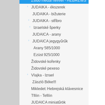
Zsidó medál névvel - HEBREWS
JUDAIKA - ékszerek
JUDAIKA - bižuterie
JUDAIKA - stříbro
Izraelské šperky
JUDAICA - arany
JUDAICA jegygyűrűk
Arany 585/1000
Ezüst 925/1000
Židovské kořenky
Židovské pexeso
Vlajka - Izrael
Zászló Béke!!!
Mikledet: Hebrejská klávesnice
Tfilin - Tefilin
JUDAICA miniatűrök