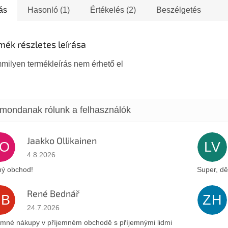
hatalom vagy a...
ás
Hasonló (1)
Értékelés (2)
Beszélgetés
Rabin akk
mék részletes leírása
milyen termékleírás nem érhető el
Jaakko Ollikainen
JO
LV
Az áruház értékelése 5-ből 5 csillag.
4.8.2026
ý obchod!
Super, dě
René Bednář
RB
ZH
Az áruház értékelése 5-ből 5 csillag.
24.7.2026
emné nákupy v příjemném obchodě s příjemnými lidmi