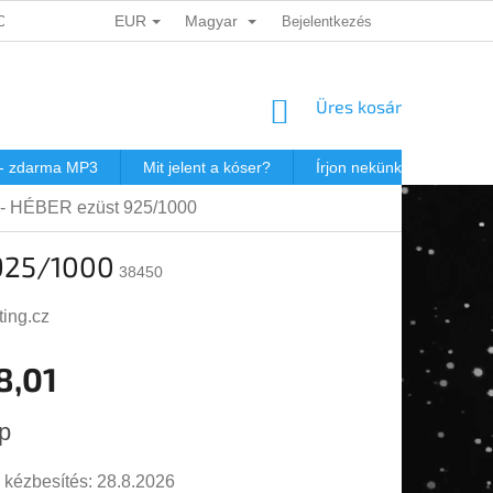
EUR
Magyar
ADATOK VÉDELME
DÁRKOVÉ KUPONY
Bejelentkezés
POSTAKÖLTSÉG JEW
KOSÁR
Üres kosár
 - zdarma MP3
Mit jelent a kóser?
Írjon nekünk
Virtuál
l - HÉBER ezüst 925/1000
 925/1000
38450
ting.cz
8,01
r:
p
 kézbesítés:
28.8.2026