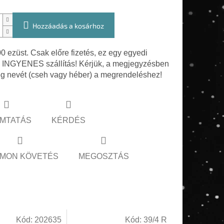
Hozzáadás a kosárhoz
0 ezüst. Csak előre fizetés, ez egy egyedi
. INGYENES szállítás! Kérjük, a megjegyzésben
g nevét (cseh vagy héber) a megrendeléshez!
MTATÁS
KÉRDÉS
MON KÖVETÉS
MEGOSZTÁS
Kód:
202635
Kód:
39/4 R