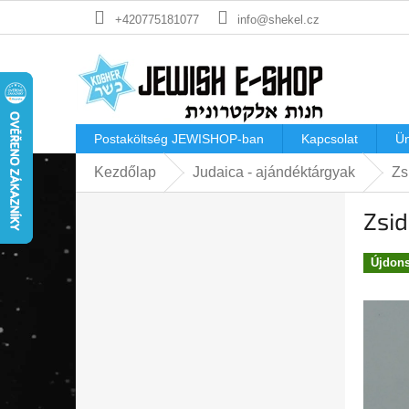
Ugrás
+420775181077
info@shekel.cz
a
fő
tartalomhoz
Postaköltség JEWISHOP-ban
Kapcsolat
Ü
Kezdőlap
Judaica - ajándéktárgyak
Zs
O
Zsi
l
d
a
Újdon
l
s
ó
p
a
n
e