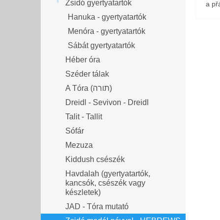
Zsidó gyertyatartók
a přá
Hanuka - gyertyatartók
Menóra - gyertyatartók
Sábát gyertyatartók
Héber óra
Széder tálak
A Tóra (תורה)
Dreidl - Sevivon - Dreidl
Talit - Tallit
Sófár
Mezuza
Kiddush csészék
Havdalah (gyertyatartók,
kancsók, csészék vagy
készletek)
JAD - Tóra mutató