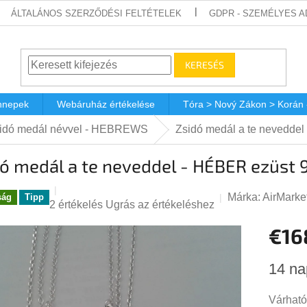
ÁLTALÁNOS SZERZŐDÉSI FELTÉTELEK
GDPR - SZEMÉLYES 
KERESÉS
nnepek
Webáruház értékelése
Tóra > Nový Zákon > Korán
idó medál névvel - HEBREWS
Zsidó medál a te nevedde
dó medál a te neveddel - HÉBER ezüst
Márka:
AirMarke
ság
Tipp
A
2 értékelés
Ugrás az értékeléshez
termék
€16
átlagos
értékelése
Egységá
5-
14 na
ből
5,0
Várható