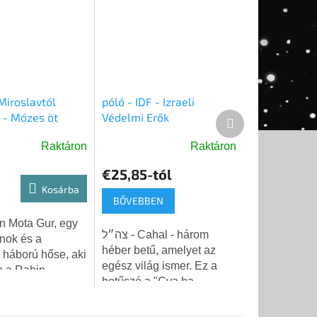
Miroslavtól
póló - IDF - Izraeli
 - Mózes öt
Védelmi Erők
Következő
 Postaköltség
termék
Raktáron
Raktáron
S
A
termék
€25,85-tól
átlagos
Kosárba
értékelése
BŐVEBBEN
5-
n Mota Gur, egy
ből
צה״ל - Cahal - három
rnok és a
5,0
héber betű, amelyet az
 háború hőse, aki
csillag.
egész világ ismer. Ez a
n a Rabin-
betűszó a "Cva ha-
első védelmi
Hagana le-Yisra'el" -
helyettese volt,
Izraeli Védelmi Erők (IDF)
em Izraelben.