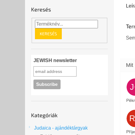
👁️❤️
Leír
Keresés
Ter
KERESÉS
Sem
JEWISH newsletter
Pěkn
Kategóriák
Kategóriák
átugrása
Judaica - ajándéktárgyak
Příj