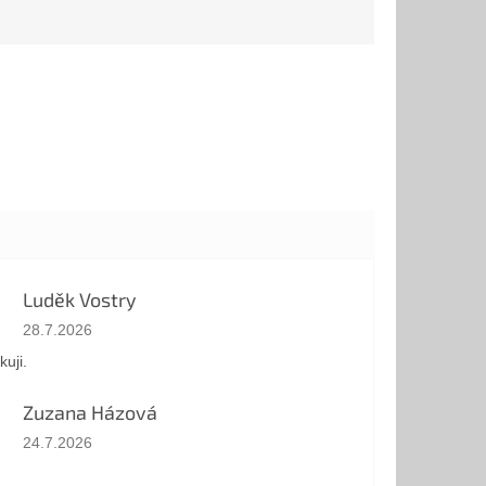
- rövidítése. Három
oriban...
egyszerű szimbólum,...
Luděk Vostry
Az áruház értékelése 5-ből 5 csillag.
28.7.2026
kuji.
Zuzana Házová
Az áruház értékelése 5-ből 5 csillag.
24.7.2026