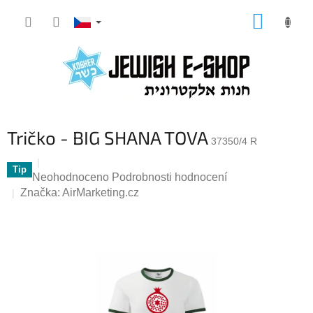
Přejít
NÁKUP
na
KOŠÍK
obsah
Tričko - BIG SHANA TOVA
37350/4 R
Tip
Průměrné
Neohodnoceno
Podrobnosti hodnocení
hodnocení
Značka:
AirMarketing.cz
produktu
je
0,0
z
5
hvězdiček.