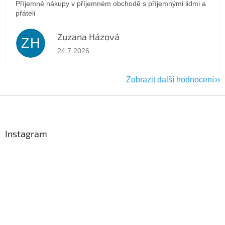
Příjemné nákupy v příjemném obchodě s příjemnými lidmi a
přáteli
Zuzana Házová
ZH
Hodnocení obchodu je 5 z 5 hvězdiček.
24.7.2026
Zobrazit další hodnocení
Z
á
p
a
Instagram
t
í