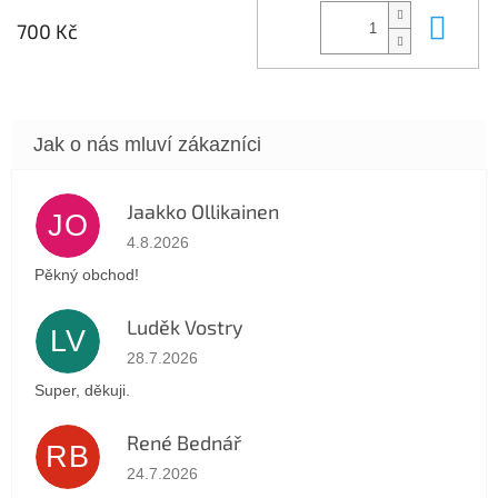
Do 
700 Kč
Jaakko Ollikainen
JO
Hodnocení obchodu je 5 z 5 hvězdiček.
4.8.2026
Pěkný obchod!
Luděk Vostry
LV
Hodnocení obchodu je 5 z 5 hvězdiček.
28.7.2026
Super, děkuji.
René Bednář
RB
Hodnocení obchodu je 5 z 5 hvězdiček.
24.7.2026