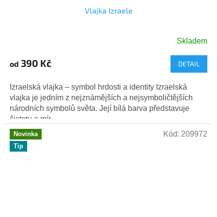
Vlajka Izraele
Skladem
Průměrné
hodnocení
390 Kč
od
DETAIL
produktu
je
5,0
Izraelská vlajka – symbol hrdosti a identity Izraelská
z
vlajka je jedním z nejznámějších a nejsymboličtějších
5
národních symbolů světa. Její bílá barva představuje
hvězdiček.
čistotu a mír,...
Kód:
209972
Novinka
Tip