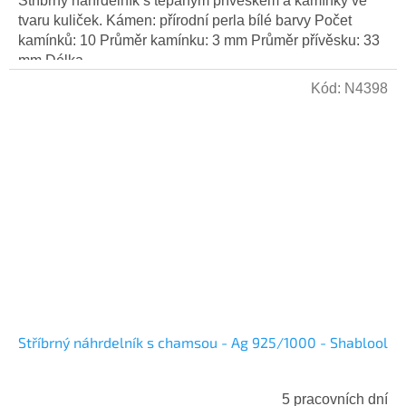
Stříbrný náhrdelník s tepaným přívěskem a kamínky ve
tvaru kuliček. Kámen: přírodní perla bílé barvy Počet
kamínků: 10 Průměr kamínku: 3 mm Průměr přívěsku: 33
mm Délka...
Kód:
N4398
Stříbrný náhrdelník s chamsou - Ag 925/1000 - Shablool
5 pracovních dní