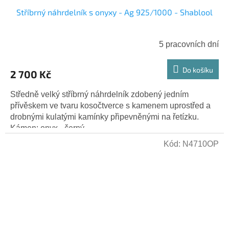
Stříbrný náhrdelník s onyxy - Ag 925/1000 - Shablool
5 pracovních dní
Do košíku
2 700 Kč
Středně velký stříbrný náhrdelník zdobený jedním
přívěskem ve tvaru kosočtverce s kamenem uprostřed a
drobnými kulatými kamínky připevněnými na řetízku.
Kámen: onyx - černý...
Kód:
N4710OP