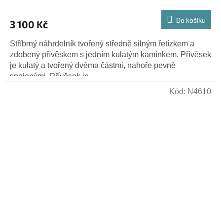
Do košíku
3 100 Kč
Stříbrný náhrdelník tvořený středně silným řetízkem a
zdobený přívěskem s jedním kulatým kamínkem. Přívěsek
je kulatý a tvořený dvěma částmi, nahoře pevně
spojenými. Přívěsek je...
Kód:
N4610