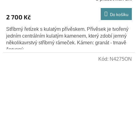
Do košíku
2 700 Kč
Stříbrný řetízek s kulatým přívěskem. Přívěsek je tvořený
jedním centrálním kulatým kamenem, který zdobí jemný
několikavrstvý stříbrný rámeček. Kámen: granát - tmavě
červený...
Kód:
N4275ON