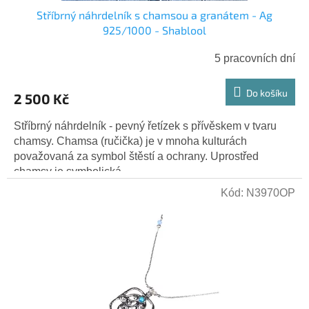
Stříbrný náhrdelník s chamsou a granátem - Ag
925/1000 - Shablool
5 pracovních dní
Do košíku
2 500 Kč
Stříbrný náhrdelník - pevný řetízek s přívěskem v tvaru
chamsy. Chamsa (ručička) je v mnoha kulturách
považovaná za symbol štěstí a ochrany. Uprostřed
chamsy je symbolická...
Kód:
N3970OP