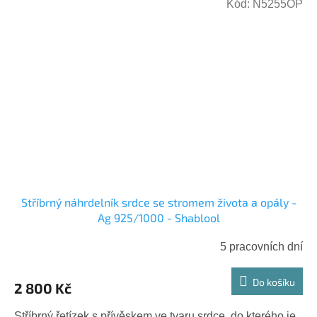
Kód:
N5255OP
Stříbrný náhrdelník srdce se stromem života a opály -
Ag 925/1000 - Shablool
5 pracovních dní
Do košíku
2 800 Kč
Stříbrný řetízek s přívěskem ve tvaru srdce, do kterého je