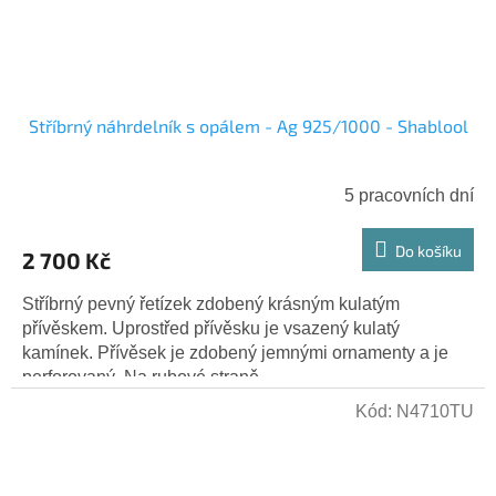
Stříbrný náhrdelník s opálem - Ag 925/1000 - Shablool
5 pracovních dní
Do košíku
2 700 Kč
Stříbrný pevný řetízek zdobený krásným kulatým
přívěskem. Uprostřed přívěsku je vsazený kulatý
kamínek. Přívěsek je zdobený jemnými ornamenty a je
perforovaný. Na rubové straně...
Kód:
N4710TU