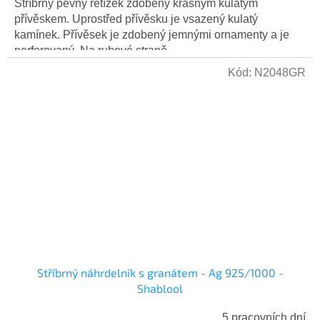
Stříbrný pevný řetízek zdobený krásným kulatým
přívěskem. Uprostřed přívěsku je vsazený kulatý
kamínek. Přívěsek je zdobený jemnými ornamenty a je
perforovaný. Na rubové straně...
Kód:
N2048GR
Stříbrný náhrdelník s granátem - Ag 925/1000 -
Shablool
5 pracovních dní