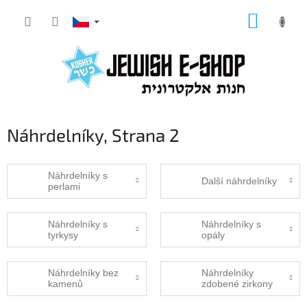
Přejít
NÁKUP
na
KOŠÍK
obsah
Náhrdelníky
, Strana 2
Náhrdelníky s
Další náhrdelníky
perlami
Náhrdelníky s
Náhrdelníky s
tyrkysy
opály
Náhrdelníky bez
Náhrdelníky
kamenů
zdobené zirkony