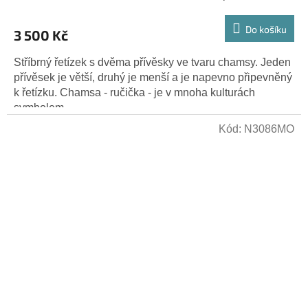
Do košíku
3 500 Kč
Stříbrný řetízek s dvěma přívěsky ve tvaru chamsy. Jeden
přívěsek je větší, druhý je menší a je napevno připevněný
k řetízku. Chamsa - ručička - je v mnoha kulturách
symbolem...
Kód:
N3086MO