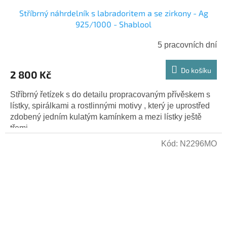
Stříbrný náhrdelník s labradoritem a se zirkony - Ag
925/1000 - Shablool
5 pracovních dní
Do košíku
2 800 Kč
Stříbrný řetízek s do detailu propracovaným přívěskem s
lístky, spirálkami a rostlinnými motivy , který je uprostřed
zdobený jedním kulatým kamínkem a mezi lístky ještě
třemi...
Kód:
N2296MO