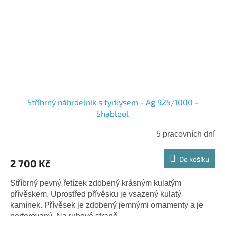
Stříbrný náhrdelník s tyrkysem - Ag 925/1000 -
Shablool
5 pracovních dní
Do košíku
2 700 Kč
Stříbrný pevný řetízek zdobený krásným kulatým
přívěskem. Uprostřed přívěsku je vsazený kulatý
kamínek. Přívěsek je zdobený jemnými ornamenty a je
perforovaný. Na rubové straně...