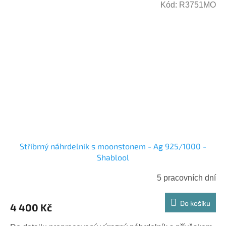
Kód:
R3751MO
Stříbrný náhrdelník s moonstonem - Ag 925/1000 -
Shablool
5 pracovních dní
Do košíku
4 400 Kč