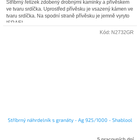
Stříbrný řetízek zdobený drobnými kamínky a přívěskem
ve tvaru srdíčka. Uprostřed přívěsku je vsazený kámen ve
tvaru srdíčka. Na spodní straně přívěsku je jemně vyryto
ISRAEL....
Kód:
N2732GR
Stříbrný náhrdelník s granáty - Ag 925/1000 - Shablool
5 pracovních dní