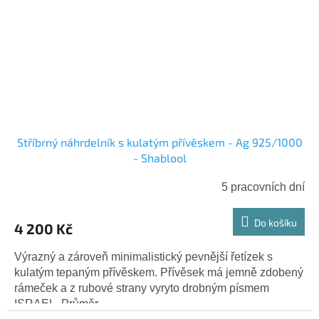
Stříbrný náhrdelník s kulatým přívěskem - Ag 925/1000
- Shablool
5 pracovních dní
Do košíku
4 200 Kč
Výrazný a zároveň minimalistický pevnější řetízek s
kulatým tepaným přívěskem. Přívěsek má jemně zdobený
rámeček a z rubové strany vyryto drobným písmem
ISRAEL. Průměr...