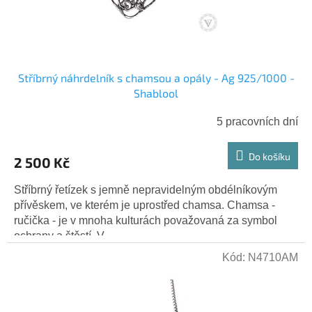
Stříbrný náhrdelník s chamsou a opály - Ag 925/1000 -
Shablool
5 pracovních dní
Do košíku
2 500 Kč
Stříbrný řetízek s jemně nepravidelným obdélníkovým
přívěskem, ve kterém je uprostřed chamsa. Chamsa -
ručička - je v mnoha kulturách považovaná za symbol
ochrany a štěstí. V...
Kód:
N4710AM