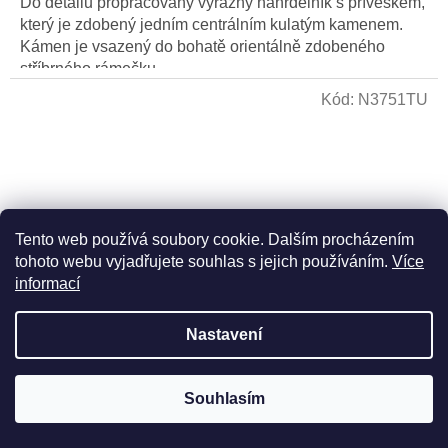
Do detailu propracovaný výrazný náhrdelník s přívěskem,
který je zdobený jedním centrálním kulatým kamenem.
Kámen je vsazený do bohatě orientálně zdobeného
stříbrného rámečku....
Kód:
N3751TU
Tento web používá soubory cookie. Dalším procházením
tohoto webu vyjadřujete souhlas s jejich používáním.
Více
informací
Nastavení
Stříbrný náhrdelník s tyrkysem - Ag 925/1000 -
Souhlasím
Shablool
5 pracovních dní