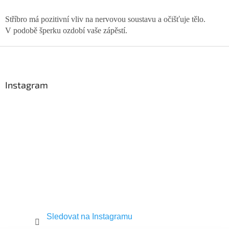
v
l
Stříbro má pozitivní vliv na nervovou soustavu a očišťuje tělo.
á
V podobě šperku ozdobí vaše zápěstí.
d
a
Z
c
á
í
p
p
a
r
Instagram
v
t
k
í
y
v
ý
p
i
s
u
Sledovat na Instagramu