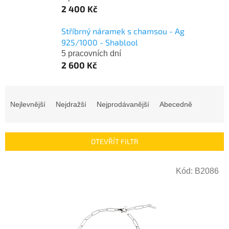
2 400 Kč
Stříbrný náramek s chamsou - Ag
925/1000 - Shablool
5 pracovních dní
2 600 Kč
Ř
a
Nejlevnější
Nejdražší
Nejprodávanější
Abecedně
z
e
n
OTEVŘÍT FILTR
í
p
V
r
Kód:
B2086
ý
o
p
d
i
u
s
k
p
t