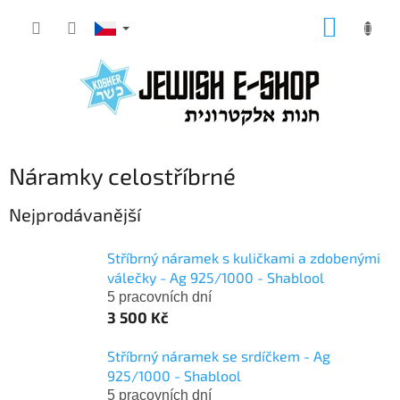
Přejít
NÁKUP
na
KOŠÍK
obsah
Náramky celostříbrné
Nejprodávanější
Stříbrný náramek s kuličkami a zdobenými
válečky - Ag 925/1000 - Shablool
5 pracovních dní
3 500 Kč
Stříbrný náramek se srdíčkem - Ag
925/1000 - Shablool
5 pracovních dní