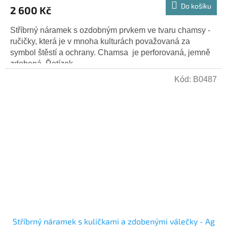
Do košíku
2 600 Kč
Stříbrný náramek s ozdobným prvkem ve tvaru chamsy -
ručičky, která je v mnoha kulturách považovaná za
symbol štěstí a ochrany. Chamsa je perforovaná, jemně
zdobená. Řetízek...
Kód:
B0487
Stříbrný náramek s kuličkami a zdobenými válečky - Ag