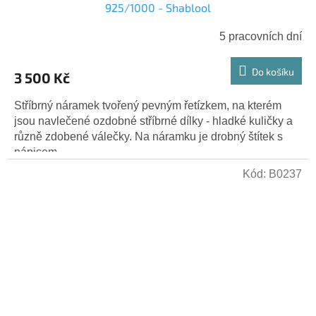
925/1000 - Shablool
5 pracovních dní
Do košíku
3 500 Kč
Stříbrný náramek tvořený pevným řetízkem, na kterém
jsou navlečené ozdobné stříbrné dílky - hladké kuličky a
různě zdobené válečky. Na náramku je drobný štítek s
nápisem...
Kód:
B0237