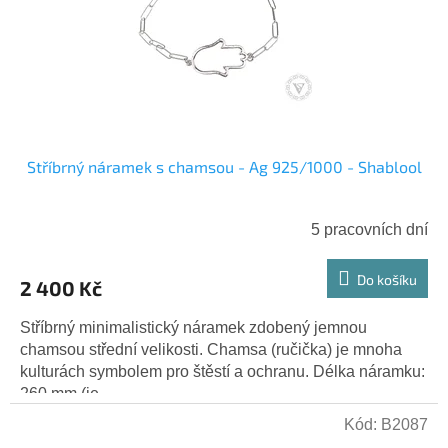
r
ů
o
d
u
k
t
ů
Stříbrný náramek s chamsou - Ag 925/1000 - Shablool
5 pracovních dní
Do košíku
2 400 Kč
Stříbrný minimalistický náramek zdobený jemnou
chamsou střední velikosti. Chamsa (ručička) je mnoha
kulturách symbolem pro štěstí a ochranu. Délka náramku:
260 mm (je...
Kód:
B2087