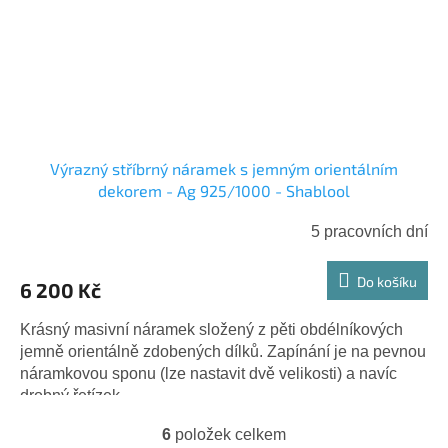
Výrazný stříbrný náramek s jemným orientálním
dekorem - Ag 925/1000 - Shablool
5 pracovních dní
Do košíku
6 200 Kč
Krásný masivní náramek složený z pěti obdélníkových
jemně orientálně zdobených dílků. Zapínání je na pevnou
náramkovou sponu (lze nastavit dvě velikosti) a navíc
drobný řetízek...
6
položek celkem
O