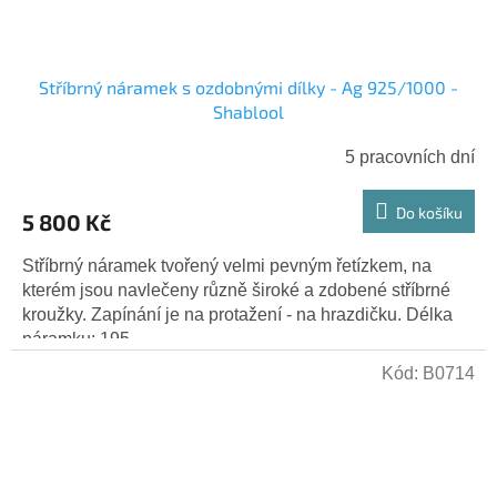
Stříbrný náramek s ozdobnými dílky - Ag 925/1000 -
Shablool
5 pracovních dní
Do košíku
5 800 Kč
Stříbrný náramek tvořený velmi pevným řetízkem, na
kterém jsou navlečeny různě široké a zdobené stříbrné
kroužky. Zapínání je na protažení - na hrazdičku. Délka
náramku: 195...
Kód:
B0714