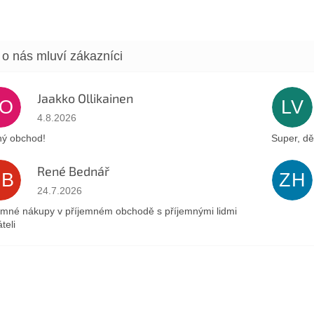
Jaakko Ollikainen
JO
LV
Hodnocení obchodu je 5 z 5 hvězdiček.
4.8.2026
ý obchod!
Super, dě
René Bednář
RB
ZH
Hodnocení obchodu je 5 z 5 hvězdiček.
24.7.2026
emné nákupy v příjemném obchodě s příjemnými lidmi
teli