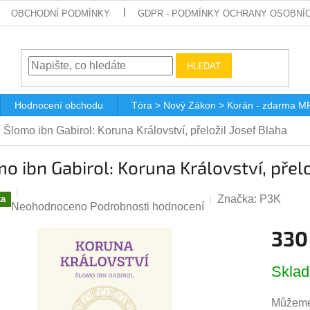
OBCHODNÍ PODMÍNKY
GDPR - PODMÍNKY OCHRANY OSOBNÍ
HLEDAT
Hodnocení obchodu
Tóra > Nový Zákon > Korán - zdarma M
Šlomo ibn Gabirol: Koruna Království, přeložil Josef Blaha
o ibn Gabirol: Koruna Království, přelo
Značka:
P3K
ka
Průměrné
Neohodnoceno
Podrobnosti hodnocení
hodnocení
330
produktu
je
Měrná
0,0
Skla
cena:
z
5
Můžeme 