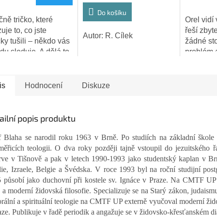
Do košíku
ně tričko, které
Orel vidí
uje to, co jste
řeší zbyt
Autor: R. Cílek
ky tušili – někdo vás
žádné st
iček.
du sleduje. A dělá to
problém.
kou.👁️❤️
is
Hodnocení
Diskuze
ailní popis produktu
f Blaha se narodil roku 1963 v Brně. Po studiích na základní škol
měřicích teologii. O dva roky později tajně vstoupil do jezuitského
rve v Tišnově a pak v letech 1990-1993 jako studentský kaplan v Br
ie, Izraele, Belgie a Švédska. V roce 1993 byl na roční studijní post
 působí jako duchovní při kostele sv. Ignáce v Praze. Na CMTF UP 
 a moderní židovská filosofie. Specializuje se na Starý zákon, judaism
orální a spirituální teologie na CMTF UP externě vyučoval moderní ži
aze. Publikuje v řadě periodik a angažuje se v židovsko-křesťanském di