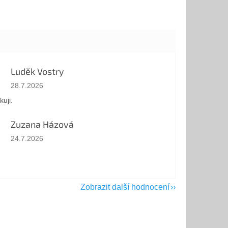
Luděk Vostry
Hodnocení obchodu je 5 z 5 hvězdiček.
28.7.2026
kuji.
Zuzana Házová
Hodnocení obchodu je 5 z 5 hvězdiček.
24.7.2026
Zobrazit další hodnocení