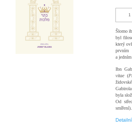
hvězdiček.
Šlomo ib
byl filo
který ov
prvním 
a jedním
Ibn Gab
vitae
(
P
židovsk
Gabirol
byla slož
Od stře
smíření).
Detailn