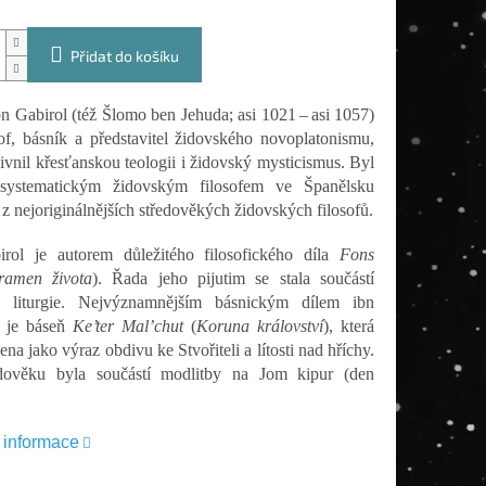
Přidat do košíku
n Gabirol (též Šlomo ben Jehuda; asi 1021 – asi 1057)
sof, básník a představitel židovského novoplatonismu,
livnil křesťanskou teologii i židovský mysticismus. Byl
systematickým židovským filosofem ve Španělsku
 z nejoriginálnějších středověkých židovských filosofů.
irol je autorem důležitého filosofického díla
Fons
ramen života
). Řada jeho pijutim se stala součástí
é liturgie. Nejvýznamnějším básnickým dílem ibn
a je báseň
Ke’ter Mal’chut
(
Koruna království
), která
ena jako výraz obdivu ke Stvořiteli a lítosti nad hříchy.
dověku byla součástí modlitby na Jom kipur (den
í informace