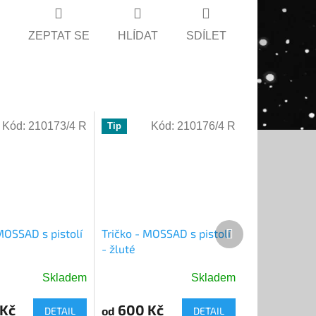
ZEPTAT SE
HLÍDAT
SDÍLET
Kód:
210173/4 R
Kód:
210176/4 R
Tip
Další
MOSSAD s pistolí
Tričko - MOSSAD s pistolí
produkt
- žluté
Skladem
Skladem
Kč
600 Kč
od
DETAIL
DETAIL