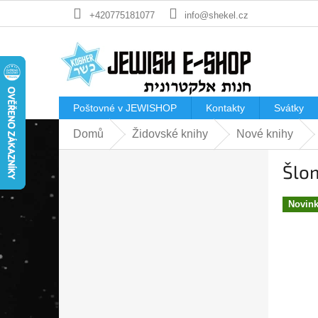
Přejít
+420775181077
info@shekel.cz
na
obsah
Poštovné v JEWISHOP
Kontakty
Svátky
Domů
Židovské knihy
Nové knihy
P
Šlom
o
s
t
Novin
r
a
n
n
í
p
a