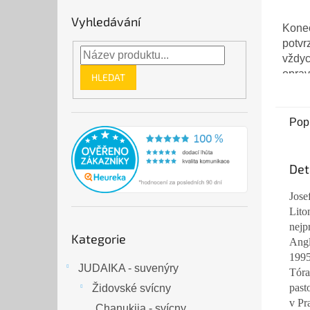
je
Vyhledávání
5,0
Koneč
z
potvrz
5
vždyc
hvězd
oprav
HLEDAT
s lás
Pop
Det
Jose
Lito
nejp
Přeskočit
Kategorie
Angl
kategorie
1995
JUDAIKA - suvenýry
Tóra
past
Židovské svícny
v Pr
Chanukija - svícny