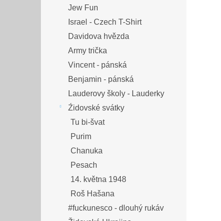
Jew Fun
Israel - Czech T-Shirt
Davidova hvězda
Army trička
Vincent - pánská
Benjamin - pánská
Lauderovy školy - Lauderky
Źidovské svátky
Tu bi-švat
Purim
Chanuka
Pesach
14. května 1948
Roš Hašana
#fuckunesco - dlouhý rukáv