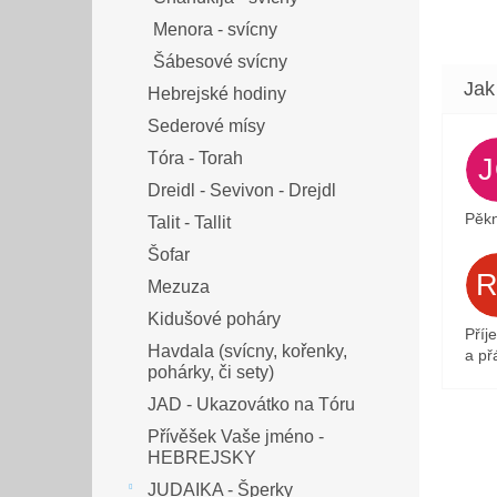
Menora - svícny
Šábesové svícny
Hebrejské hodiny
Sederové mísy
Tóra - Torah
Dreidl - Sevivon - Drejdl
Pěkn
Talit - Tallit
Šofar
Mezuza
Kidušové poháry
Příj
Havdala (svícny, kořenky,
a přá
pohárky, či sety)
JAD - Ukazovátko na Tóru
Přívěšek Vaše jméno -
HEBREJSKY
JUDAIKA - Šperky