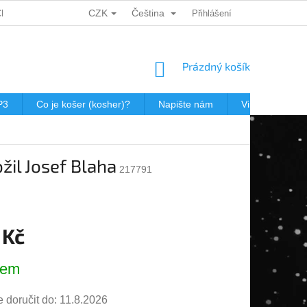
CZK
Čeština
CH ÚDAJŮ
DÁRKOVÉ KUPONY
POŠTOVNÉ V JEWISHOP
Přihlášení
NÁKUPNÍ
Prázdný košík
KOŠÍK
P3
Co je košer (kosher)?
Napište nám
Virtualní prohl
žil Josef Blaha
217791
 Kč
dem
doručit do:
11.8.2026