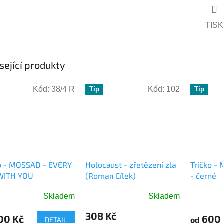
TISK
sející produkty
Kód:
38/4 R
Kód:
102
Tip
Tip
o - MOSSAD - EVERY
Holocaust - zřetězení zla
Tričko - 
WITH YOU
(Roman Cílek)
- černé
Skladem
Skladem
ěrné
ocení
308 Kč
00 Kč
600 
od
DETAIL
ktu