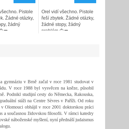
 všechno. Pistole
Orel vidí všechno. Pistole
ek. Žádné otázky,
řeší zbytek. Žádné otázky,
opy, žádný
žádné stopy, žádný
🦅🔫
problém.🦅🔫
e a gymnáziu v Brně začal v roce 1981 studovat v
 řádu. V roce 1988 byl vysvěcen na kněze, působil
ně. Podnikl studijní cesty do Německa, Rakouska,
graduální stáži na Centre Sèvres v Paříži. Od roku
v Olomouci obhájil v roce 2001 doktorskou práci
us a současnou židovskou filosofii. V rámci katedry
dovské náboženské myšlení, nyní přednáší judaismus
alogu.