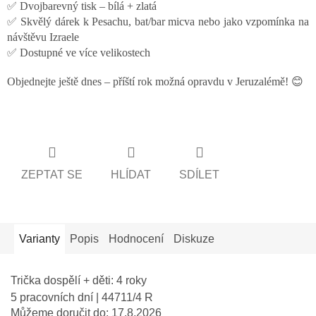
✅ Dvojbarevný tisk – bílá + zlatá
✅ Skvělý dárek k Pesachu, bat/bar micva nebo jako vzpomínka na
návštěvu Izraele
✅ Dostupné ve více velikostech
Objednejte ještě dnes – příští rok možná opravdu v Jeruzalémě! 😊
ZEPTAT SE
HLÍDAT
SDÍLET
Varianty
Popis
Hodnocení
Diskuze
Trička dospělí + děti: 4 roky
5 pracovních dní
| 44711/4 R
Můžeme doručit do:
17.8.2026