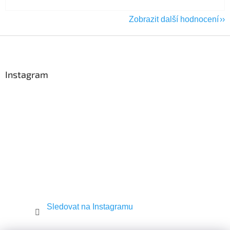
Zobrazit další hodnocení
Z
á
p
a
Instagram
t
í
Sledovat na Instagramu