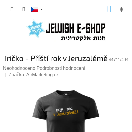
Přejít
NÁKUP
na
KOŠÍK
obsah
Tričko - Příští rok v Jeruzalémě
44711/4 R
Průměrné
Neohodnoceno
Podrobnosti hodnocení
hodnocení
Značka:
AirMarketing.cz
produktu
je
0,0
z
5
hvězdiček.