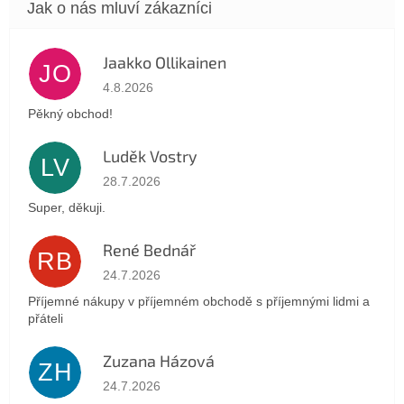
Jaakko Ollikainen
JO
Hodnocení obchodu je 5 z 5 hvězdiček.
4.8.2026
Pěkný obchod!
Luděk Vostry
LV
Hodnocení obchodu je 5 z 5 hvězdiček.
28.7.2026
Super, děkuji.
René Bednář
RB
Hodnocení obchodu je 5 z 5 hvězdiček.
24.7.2026
Příjemné nákupy v příjemném obchodě s příjemnými lidmi a
přáteli
Zuzana Házová
ZH
Hodnocení obchodu je 5 z 5 hvězdiček.
24.7.2026