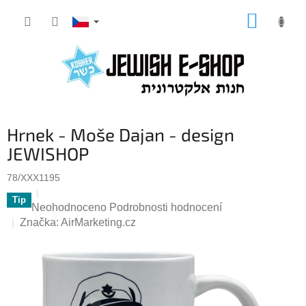
Přejít
NÁKUP
na
KOŠÍK
obsah
Hrnek - Moše Dajan - design
JEWISHOP
78/XXX1195
Tip
Průměrné
Neohodnoceno
Podrobnosti hodnocení
hodnocení
Značka:
AirMarketing.cz
produktu
je
0,0
z
5