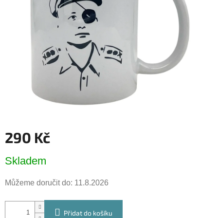
hvězdiček.
290 Kč
Měrná
Skladem
cena:
Můžeme doručit do:
11.8.2026
Přidat do košíku