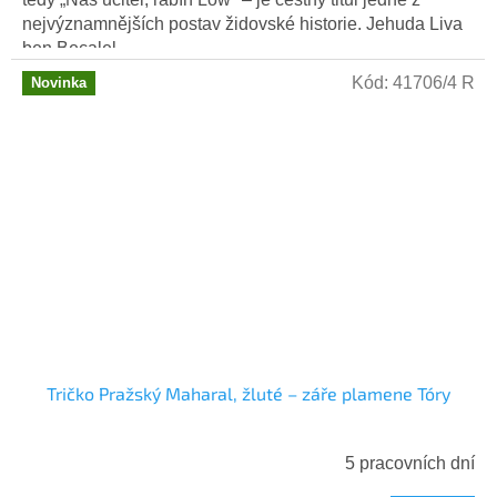
nejvýznamnějších postav židovské historie. Jehuda Liva
ben Becalel...
Kód:
41706/4 R
Novinka
Tričko Pražský Maharal, žluté – záře plamene Tóry
5 pracovních dní