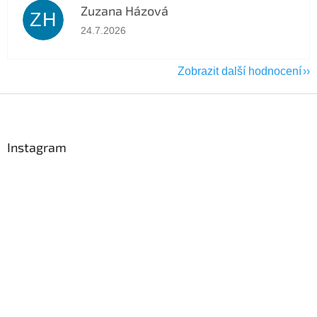
Zuzana Házová
ZH
Hodnocení obchodu je 5 z 5 hvězdiček.
24.7.2026
Zobrazit další hodnocení
Z
á
p
a
Instagram
t
í