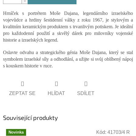
Hrníček s portrétem Moše Dajana, legendárního izraelského
vojevůdce a hrdiny šestidenní války z roku 1967, je stylovým a
kvalitním keramickým produktem s trvanlivým potiskem. Je ideální
pro každodenní použití a skvělý dárek pro milovníky vojenské
historie a izraelských legend.
Oslavte odvahu a strategického génia
Moše Dajana, který se stal
symbolem izraelské síly a odhodlání, a užijte si svůj oblíbený nápoj
s kouskem historie v ruce.
ZEPTAT SE
HLÍDAT
SDÍLET
Související produkty
Kód:
41703/4 R
Novinka