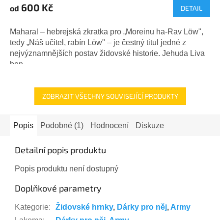
600 Kč
od
DETAIL
Maharal – hebrejská zkratka pro „Moreinu ha-Rav Löw",
tedy „Náš učitel, rabín Löw" – je čestný titul jedné z
nejvýznamnějších postav židovské historie. Jehuda Liva
ben...
ZOBRAZIT VŠECHNY SOUVISEJÍCÍ PRODUKTY
Popis
Podobné (1)
Hodnocení
Diskuze
Detailní popis produktu
Popis produktu není dostupný
Doplňkové parametry
Kategorie
:
Židovské hrnky
,
Dárky pro něj
,
Army