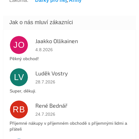
Lakoma
:
Dárky pro něj
,
Army
Jaakko Ollikainen
JO
Hodnocení obchodu je 5 z 5 hvězdiček.
4.8.2026
Pěkný obchod!
Luděk Vostry
LV
Hodnocení obchodu je 5 z 5 hvězdiček.
28.7.2026
Super, děkuji.
René Bednář
RB
Hodnocení obchodu je 5 z 5 hvězdiček.
24.7.2026
Příjemné nákupy v příjemném obchodě s příjemnými lidmi a
přáteli