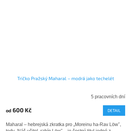
Tričko Pražský Maharal – modrá jako techelét
5 pracovních dní
600 Kč
od
DETAIL
Maharal – hebrejská zkratka pro „Moreinu ha-Rav Löw",
tedy „Náš učitel, rabín Löw" – je čestný titul jedné z