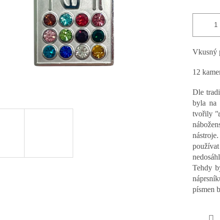
vězdiček.
Vkusný p
12 kamen
Dle trad
byla na
tvořily
"
nábožen
nástroj
používat
nedosáh
Tehdy by
náprsník
písmen b