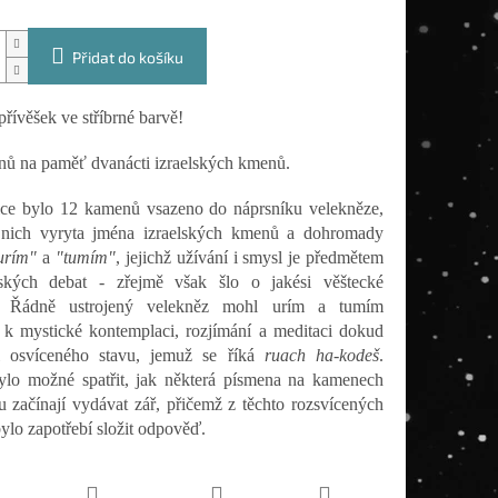
Přidat do košíku
řívěšek ve stříbrné barvě!
ů na paměť dvanácti izraelských kmenů.
ice bylo 12 kamenů vsazeno do náprsníku velekněze,
 nich vyryta jména izraelských kmenů a dohromady
urím"
a
"tumím"
, jejichž užívání i smysl je předmětem
ských debat - zřejmě však šlo o jakési věštecké
e. Řádně ustrojený velekněz mohl urím a tumím
 k mystické kontemplaci, rozjímání a meditaci
dokud
l osvíceného stavu, jemuž se říká
ruach ha-kodeš
.
lo možné spatřit, jak některá písmena na kamenech
u začínají vydávat zář, přičemž z těchto rozsvícených
ylo zapotřebí složit odpověď.