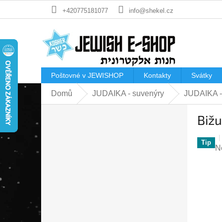
Přejít
+420775181077
info@shekel.cz
na
obsah
Poštovné v JEWISHOP
Kontakty
Svátky
Domů
JUDAIKA - suvenýry
JUDAIKA -
P
Bižu
o
s
t
Tip
P
N
r
h
a
p
n
je
n
0
í
z
p
5
a