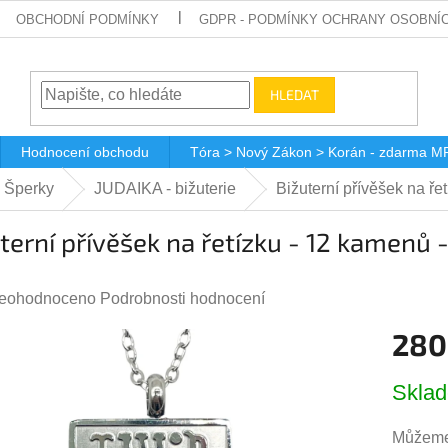
OBCHODNÍ PODMÍNKY
GDPR - PODMÍNKY OCHRANY OSOBNÍ
HLEDAT
Hodnocení obchodu
Tóra > Nový Zákon > Korán - zdarma M
 Šperky
JUDAIKA - bižuterie
Bižuterní přívěšek na ře
terní přívěšek na řetízku - 12 kamenů -
růměrné
eohodnoceno
Podrobnosti hodnocení
odnocení
280
roduktu
Měrná
,0
Skla
cena:
Můžeme 