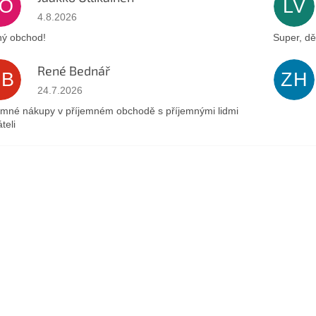
JO
LV
Hodnocení obchodu je 5 z 5 hvězdiček.
4.8.2026
ý obchod!
Super, dě
René Bednář
RB
ZH
Hodnocení obchodu je 5 z 5 hvězdiček.
24.7.2026
emné nákupy v příjemném obchodě s příjemnými lidmi
teli