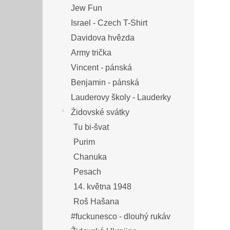
Jew Fun
Israel - Czech T-Shirt
Davidova hvězda
Army trička
Vincent - pánská
Benjamin - pánská
Lauderovy školy - Lauderky
Źidovské svátky
Tu bi-švat
Purim
Chanuka
Pesach
14. května 1948
Roš Hašana
#fuckunesco - dlouhý rukáv