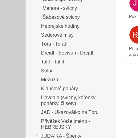
Menora - svícny
Pěkn
Šábesové svícny
Hebrejské hodiny
Sederové mísy
Tóra - Torah
Příj
Dreidl - Sevivon - Drejdl
a přá
Talit - Tallit
Šofar
Mezuza
Kidušové poháry
Havdala (svícny, kořenky,
pohárky, či sety)
JAD - Ukazovátko na Tóru
Přívěšek Vaše jméno -
HEBREJSKY
JUDAIKA - Šperky