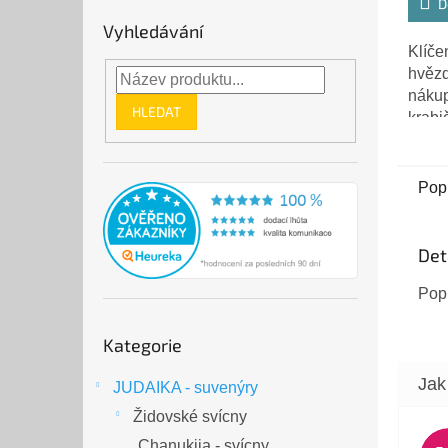
D
5,0
Vyhledávání
z
Klíče
5
hvězd
hvězd
nákup
HLEDAT
krabi
Celko
krouž
Pop
Det
Pop
Přeskočit
Kategorie
kategorie
JUDAIKA - suvenýry
Židovské svícny
Chanukija - svícny