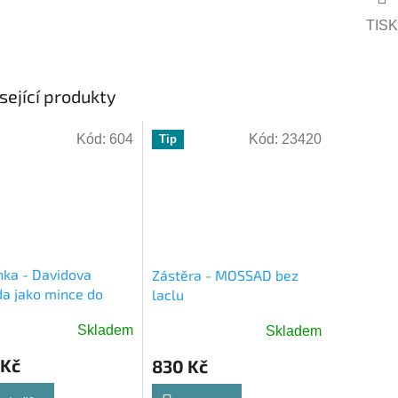
TISK
sející produkty
Kód:
604
Kód:
23420
Tip
nka - Davidova
Zástěra - MOSSAD bez
a jako mince do
laclu
u - JEWISHOP
Skladem
Skladem
ěrné
ocení
 Kč
830 Kč
ktu