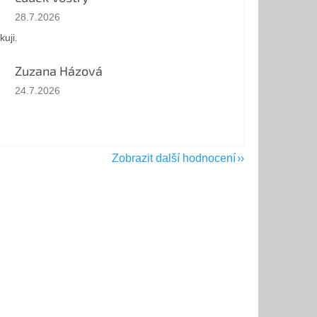
Hodnocení obchodu je 5 z 5 hvězdiček.
28.7.2026
kuji.
Zuzana Házová
Hodnocení obchodu je 5 z 5 hvězdiček.
24.7.2026
Zobrazit další hodnocení