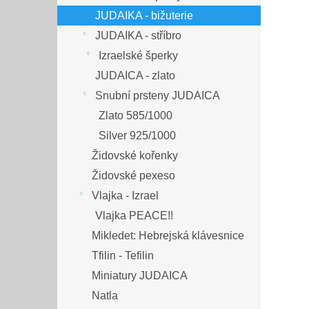
JUDAIKA - bižuterie
JUDAIKA - stříbro
Izraelské šperky
JUDAICA - zlato
Snubní prsteny JUDAICA
Zlato 585/1000
Silver 925/1000
Židovské kořenky
Židovské pexeso
Vlajka - Izrael
Vlajka PEACE!!
Mikledet: Hebrejská klávesnice
Tfilin - Tefilin
Miniatury JUDAICA
Natla