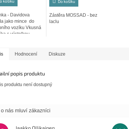
o košíku
Do košíku
nka - Davidova
Zástěra MOSSAD - bez
a jako mince do
laclu
iček.
ního vozíku Vkusná
čka s výstelkou.
vá velikost (i s
kem na klíče) 7,5 cm.
is
Hodnocení
Diskuze
ailní popis produktu
is produktu není dostupný
Jaakko Ollikainen