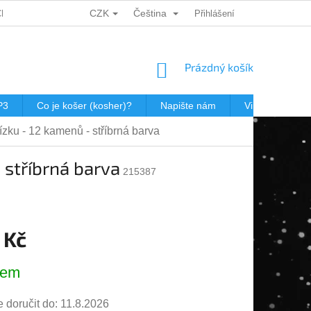
CZK
Čeština
CH ÚDAJŮ
DÁRKOVÉ KUPONY
POŠTOVNÉ V JEWISHOP
Přihlášení
NÁKUPNÍ
Prázdný košík
KOŠÍK
P3
Co je košer (kosher)?
Napište nám
Virtualní prohl
tízku - 12 kamenů - stříbrná barva
 stříbrná barva
215387
 Kč
dem
doručit do:
11.8.2026