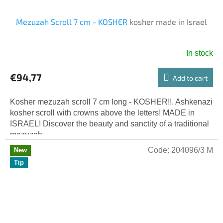
Mezuzah Scroll 7 cm - KOSHER
kosher made in Israel
In stock
€94,77
Add to cart
Kosher mezuzah scroll 7 cm long - KOSHER!!. Ashkenazi
kosher scroll with crowns above the letters! MADE in
ISRAEL! Discover the beauty and sanctity of a traditional
mezuzah...
Code:
204096/3 M
New
Tip