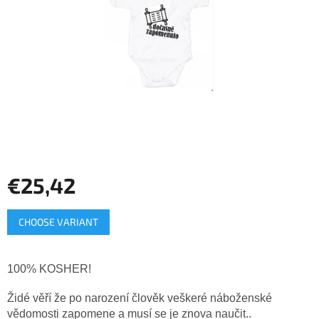
of
5
stars.
€25,42
Measure
CHOOSE VARIANT
price:
100% KOSHER!
Židé věří že po narození člověk veškeré náboženské
vědomosti zapomene a musí se je znova naučit..