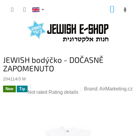
Skip
SHOPP
to
CART
content
JEWISH bodýčko - DOČASNĚ
ZAPOMENUTO
204114/3 M
Brand:
AirMarketing.cz
New
Tip
The
Not rated
Rating details
average
product
rating
is
0,0
out