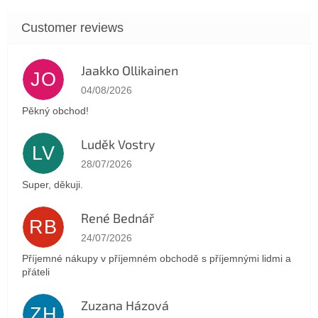
Jaakko Ollikainen
JO
The store rating is 5 out of 5 stars.
04/08/2026
Pěkný obchod!
Luděk Vostry
LV
The store rating is 5 out of 5 stars.
28/07/2026
Super, děkuji.
René Bednář
RB
The store rating is 5 out of 5 stars.
24/07/2026
Příjemné nákupy v příjemném obchodě s příjemnými lidmi a
přáteli
Zuzana Házová
ZH