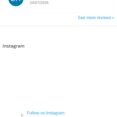
The store rating is 5 out of 5 stars.
24/07/2026
See more reviews
F
o
o
t
Instagram
e
r
Follow on Instagram