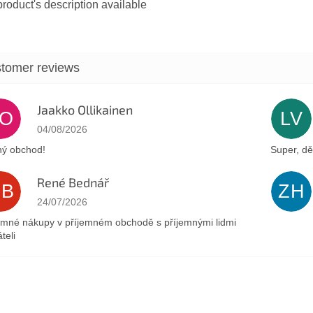
roduct's description available
Jaakko Ollikainen
JO
LV
The store rating is 5 out of 5 stars.
04/08/2026
ý obchod!
Super, dě
René Bednář
RB
ZH
The store rating is 5 out of 5 stars.
24/07/2026
emné nákupy v příjemném obchodě s příjemnými lidmi
teli