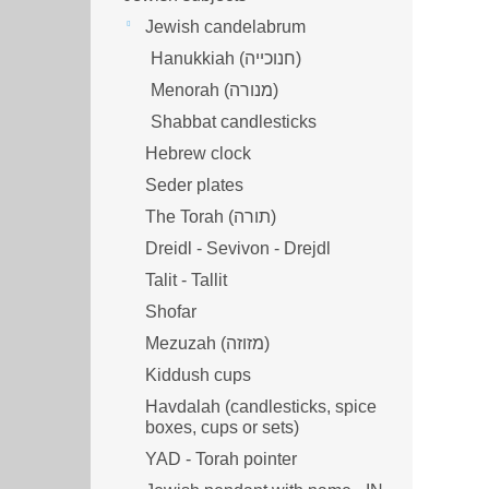
Jewish candelabrum
Hanukkiah (חנוכייה)
Menorah (מנורה‎)
Shabbat candlesticks
Hebrew clock
Seder plates
The Torah (תורה)
Dreidl - Sevivon - Drejdl
Talit - Tallit
Shofar
Mezuzah (מזוזה‎‎)
Kiddush cups
Havdalah (candlesticks, spice
boxes, cups or sets)
YAD - Torah pointer