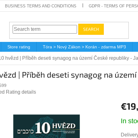
BUSINESS TERMS AND CONDITIONS
GDPR - TERMS OF PERS
SEARCH
Store rating
Tóra > Nový Zákon > Korán - zdarma MP3
10 hvězd | Příběh deseti synagog na území České republiky - J
vězd | Příběh deseti synagog na území
599
ted
Rating details
e
€19
t
Measur
In sto
price:
Delivery