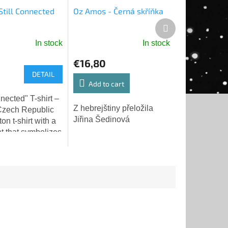
 Still Connected
Oz Amos - Černá skříňka
Next
product
In stock
In stock
€16,80
DETAIL
Add to cart
nnected" T-shirt –
Z hebrejštiny přeložila
 Czech Republic
Jiřina Šedinová
on t-shirt with a
nt that symbolizes
iendship and
on between Israel
zech...