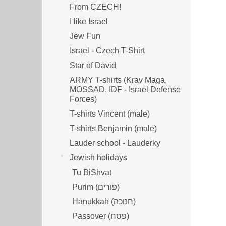
From CZECH!
I like Israel
Jew Fun
Israel - Czech T-Shirt
Star of David
ARMY T-shirts (Krav Maga,
MOSSAD, IDF - Israel Defense
Forces)
T-shirts Vincent (male)
T-shirts Benjamin (male)
Lauder school - Lauderky
Jewish holidays
Tu BiShvat
Purim (פורים)
Hanukkah (חנוכה)
Passover (פסח)