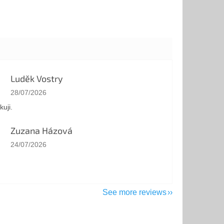
Luděk Vostry
The store rating is 5 out of 5 stars.
28/07/2026
kuji.
Zuzana Házová
The store rating is 5 out of 5 stars.
24/07/2026
See more reviews