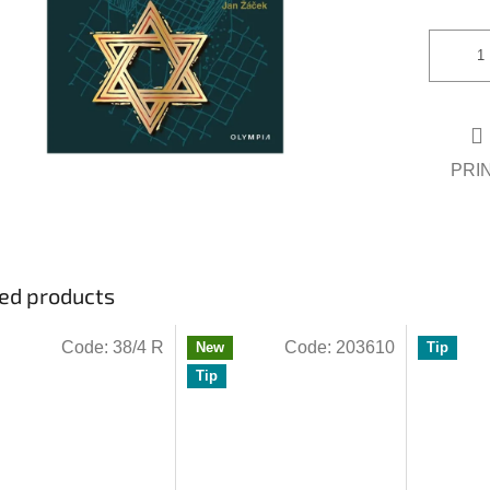
PRI
ed products
Code:
38/4 R
Code:
203610
New
Tip
Tip