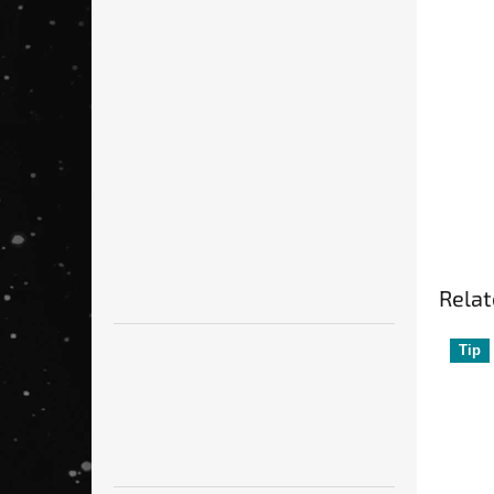
of
5
stars.
Relat
Tip