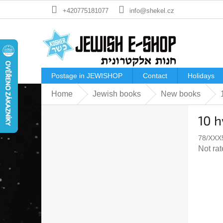
Skip
+420775181077
info@shekel.cz
to
content
Postage in JEWISHOP
Contact
Holidays
Home
Jewish books
New books
S
10 h
i
d
78/XXX
e
The
Not ra
b
averag
a
produc
r
rating
is
0,0
out