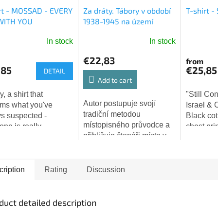
rt - MOSSAD - EVERY
Za dráty. Tábory v období
T-shirt -
WITH YOU
1938-1945 na území
dnešní České republiky -
In stock
In stock
PADEVĚT JIŘÍ
The
age
average
€22,83
from
ct
product
,85
€25,85
DETAIL
rating
Add to cart
is
y, a shirt that
"Still Co
5,0
Autor postupuje svojí
rms what you've
Israel &
out
tradiční metodou
s suspected -
Black cott
of
místopisného průvodce a
ne is really
chest pri
5
přibližuje čtenáři místa v
ing you. And doing it
strong fr
stars.
dnešní České republice,
ove.👁️❤️
connecti
na kterých zřídila
and the C
nacistická okupační moc
ription
Rating
Discussion
nebo protektorátní...
duct detailed description