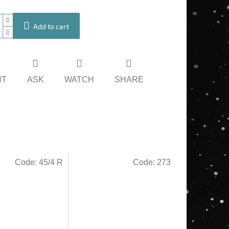
Add to cart
NT
ASK
WATCH
SHARE
Code:
45/4 R
Code:
273