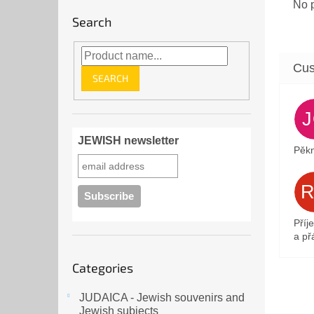
No p
Search
SEARCH
JEWISH newsletter
Pěkn
Příj
a přá
Skip
Categories
categories
JUDAICA - Jewish souvenirs and
Jewish subjects