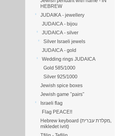
Jewish pendant with name - IN
HEBREW
JUDAIKA - jewellery
JUDAICA - bijou
JUDAICA - silver
Silver Israeli jewels
JUDAICA - gold
Wedding rings JUDAICA
Gold 585/1000
Silver 925/1000
Jewish spice boxes
Jewish game "pairs"
Israeli flag
Flag PEACE!!
Hebrew keyboard (מקלדת עברית,
mikledet ivrit)
Tfilin - Tefilin