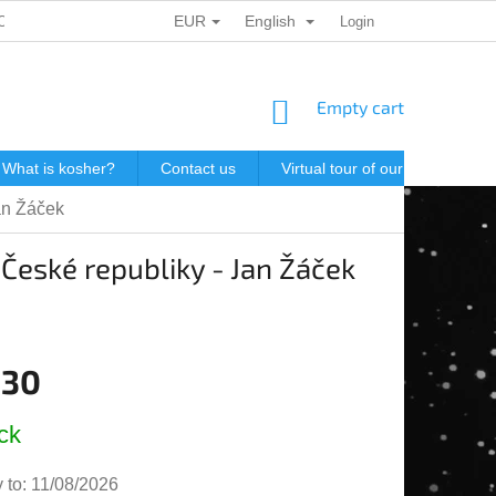
EUR
English
ONAL DATA PROTECTION
GIFT VOUCHERS
Login
POSTAGE IN J
SHOPPING
Empty cart
CART
What is kosher?
Contact us
Virtual tour of our store
P
an Žáček
 České republiky - Jan Žáček
,30
e
ck
 to:
11/08/2026