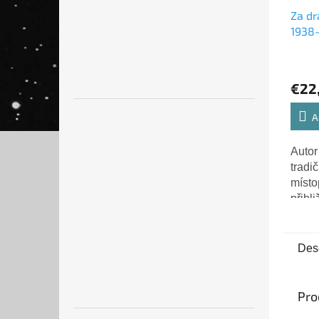
Za dr
1938-
dnešn
PADEV
€22
A
Autor
tradi
místo
přibli
dnešn
na kte
nacis
Desc
nebo p
Pro