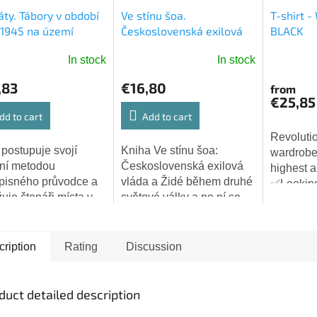
áty. Tábory v období
Ve stínu šoa.
T-shirt 
1945 na území
Československá exilová
BLACK
í České republiky -
vláda a Židé během druhé
In stock
In stock
ĚT JIŘÍ
světové války a po ní -
LÁNÍČEK JAN
,83
€16,80
from
€25,85
dd to cart
Add to cart
Revolutio
 postupuje svojí
Kniha Ve stínu šoa:
wardrobe
ční metodou
Československá exilová
highest a
pisného průvodce a
vláda a Židé během druhé
✅Looking f
žuje čtenáři místa v
světové války a po ní se
meets the 
í České republice,
zabývá obdobím od
and bota
rých zřídila
mnichovské dohody z roku
Here it is
tická okupační moc
1938 po komunistický puč
ription
Rating
Discussion
rotektorátní...
v únoru 1948....
duct detailed description