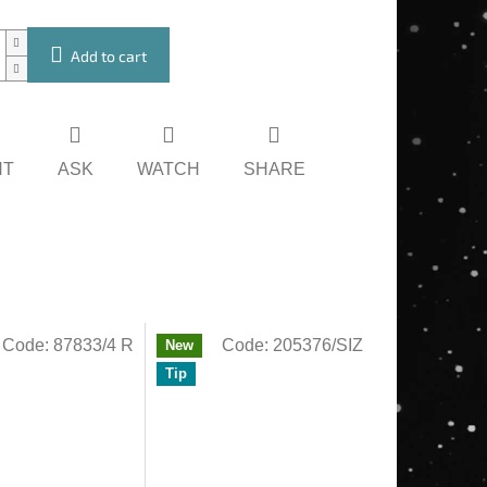
Add to cart
NT
ASK
WATCH
SHARE
Code:
87833/4 R
Code:
205376/SIZ
New
Tip