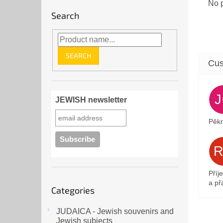
No p
Search
SEARCH
JEWISH newsletter
Pěkn
Příj
Skip
a přá
Categories
categories
JUDAICA - Jewish souvenirs and
Jewish subjects