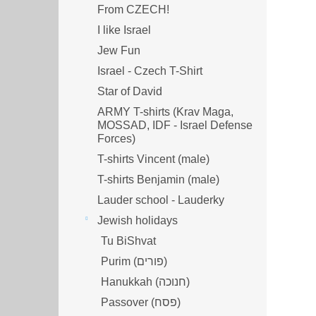
From CZECH!
I like Israel
Jew Fun
Israel - Czech T-Shirt
Star of David
ARMY T-shirts (Krav Maga,
MOSSAD, IDF - Israel Defense
Forces)
T-shirts Vincent (male)
T-shirts Benjamin (male)
Lauder school - Lauderky
Jewish holidays
Tu BiShvat
Purim (פורים)
Hanukkah (חנוכה)
Passover (פסח)