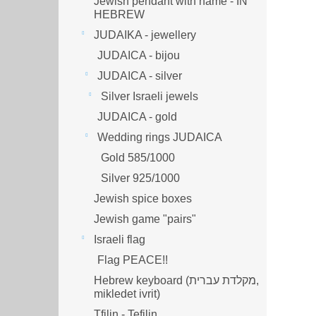
Jewish pendant with name - IN
HEBREW
JUDAIKA - jewellery
JUDAICA - bijou
JUDAICA - silver
Silver Israeli jewels
JUDAICA - gold
Wedding rings JUDAICA
Gold 585/1000
Silver 925/1000
Jewish spice boxes
Jewish game "pairs"
Israeli flag
Flag PEACE!!
Hebrew keyboard (מקלדת עברית,
mikledet ivrit)
Tfilin - Tefilin