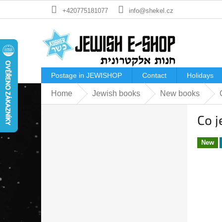
Skip
+420775181077
info@shekel.cz
to
content
Postage in JEWISHOP
Contact
Holidays
Home
Jewish books
New books
S
Co j
i
d
e
New
b
a
r