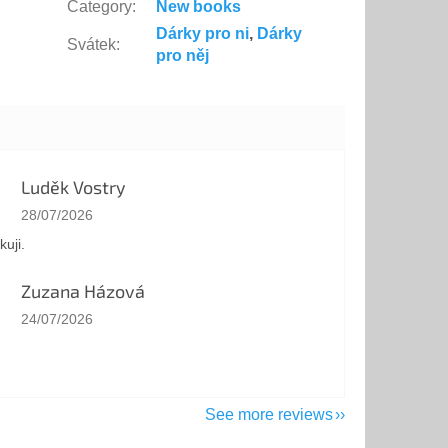
Category
:
New books
Dárky pro ni
,
Dárky
Svátek
:
pro něj
Luděk Vostry
The store rating is 5 out of 5 stars.
28/07/2026
kuji.
Zuzana Házová
The store rating is 5 out of 5 stars.
24/07/2026
See more reviews