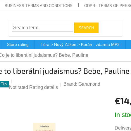
BUSINESS TERMS AND CONDITIONS
GDPR - TERMS OF PERS
SEARCH
Store rating
Tóra > Nový Zákon > Korán - zdarma MP3
Co je to liberální judaismus? Bebe, Pauline
e to liberální judaismus? Bebe, Pauline
Brand:
Garamond
Tip
The
Not rated
Rating details
average
€14
product
rating
Measur
is
In sto
price:
0,0
out
Delivery