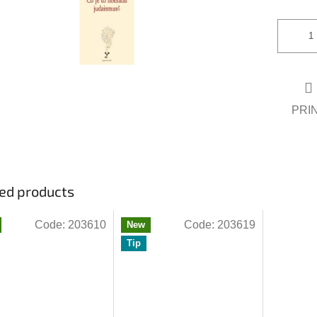
of
5
stars.
PRI
ed products
Code:
203610
Code:
203619
New
Tip