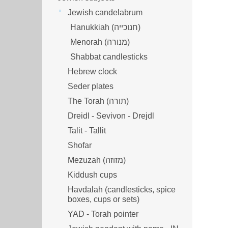
Jewish candelabrum
Hanukkiah (חנוכייה)
Menorah (מנורה‎)
Shabbat candlesticks
Hebrew clock
Seder plates
The Torah (תורה)
Dreidl - Sevivon - Drejdl
Talit - Tallit
Shofar
Mezuzah (מזוזה‎‎)
Kiddush cups
Havdalah (candlesticks, spice
boxes, cups or sets)
YAD - Torah pointer