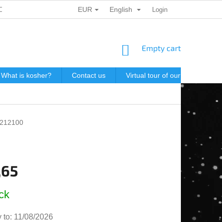
EUR
English
ONAL DATA PROTECTION
GIFT VOUCHERS
Login
POSTAGE IN J
SHOPPING
Empty cart
CART
What is kosher?
Contact us
Virtual tour of our store
P
212100
,65
e
ck
 to:
11/08/2026