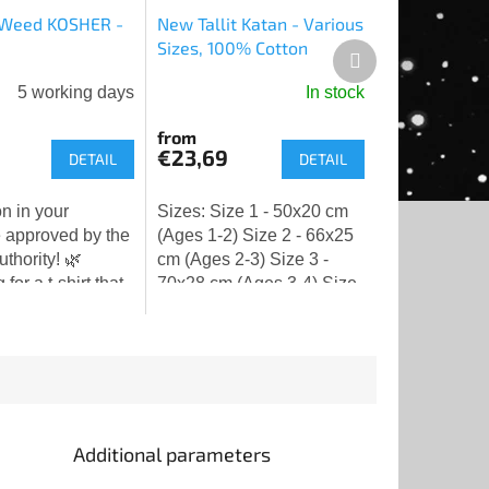
- Weed KOSHER -
New Tallit Katan - Various
Sizes, 100% Cotton
Next
product
5 working days
In stock
from
€23,69
DETAIL
DETAIL
n in your
Sizes: Size 1 - 50x20 cm
 approved by the
(Ages 1-2) Size 2 - 66x25
uthority! 🌿
cm (Ages 2-3) Size 3 -
or a t-shirt that
70x28 cm (Ages 3-4) Size
strictest spiritual
4 - 80x33 cm (Ages 5-7)
nical standards?
Size 5 - 99x33 cm (Ages
! A large green...
8-10) Size 6 - 100x40 cm...
Additional parameters