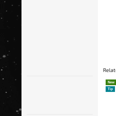
Relat
New
Tip