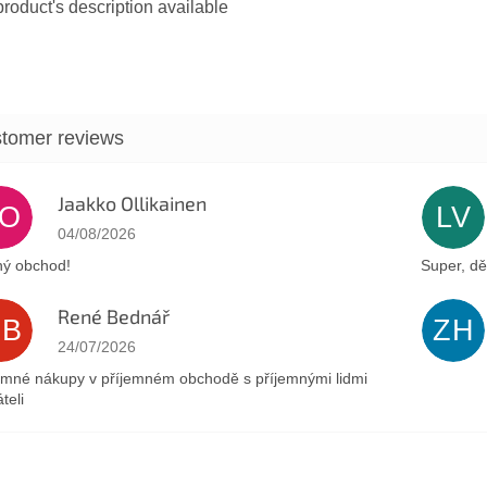
roduct's description available
Jaakko Ollikainen
JO
LV
The store rating is 5 out of 5 stars.
04/08/2026
ý obchod!
Super, dě
René Bednář
RB
ZH
The store rating is 5 out of 5 stars.
24/07/2026
emné nákupy v příjemném obchodě s příjemnými lidmi
teli