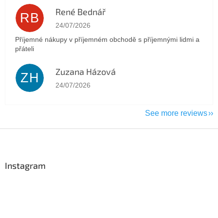
René Bednář
RB
The store rating is 5 out of 5 stars.
24/07/2026
Příjemné nákupy v příjemném obchodě s příjemnými lidmi a
přáteli
Zuzana Házová
ZH
The store rating is 5 out of 5 stars.
24/07/2026
See more reviews
F
o
o
t
Instagram
e
r