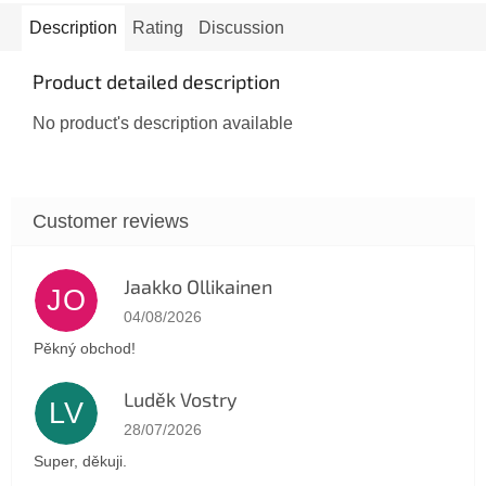
Description
Rating
Discussion
Product detailed description
No product's description available
Jaakko Ollikainen
JO
The store rating is 5 out of 5 stars.
04/08/2026
Pěkný obchod!
Luděk Vostry
LV
The store rating is 5 out of 5 stars.
28/07/2026
Super, děkuji.