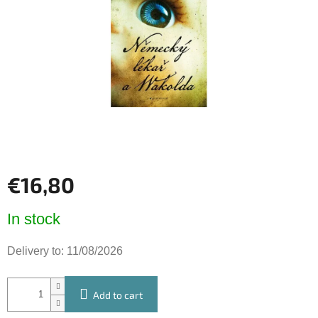
of
5
stars.
€16,80
Measure
In stock
price:
Delivery to:
11/08/2026
Add to cart