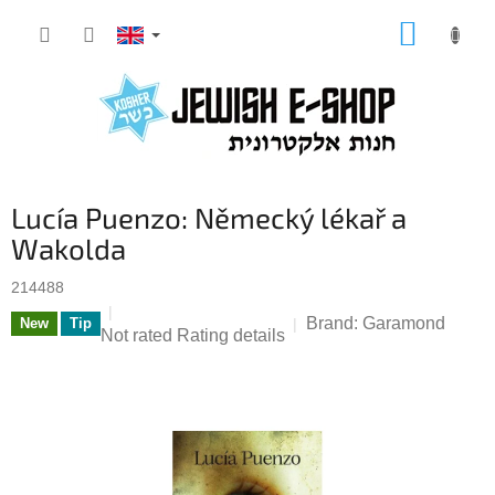
Skip
SHOPP
to
CART
content
Lucía Puenzo: Německý lékař a
Wakolda
214488
Brand:
Garamond
New
Tip
The
Not rated
Rating details
average
product
rating
is
0,0
out