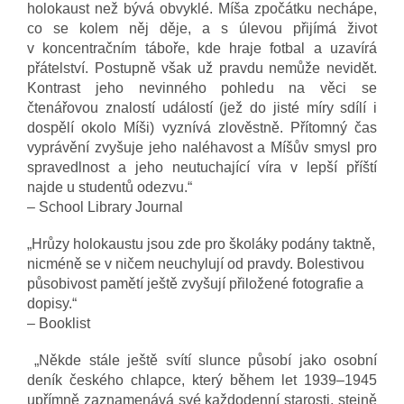
holokaust než bývá obvyklé. Míša zpočátku nechápe,
co se kolem něj děje, a s úlevou přijímá život
v koncentračním táboře, kde hraje fotbal a uzavírá
přátelství. Postupně však už pravdu nemůže nevidět.
Kontrast jeho nevinného pohledu na věci se
čtenářovou znalostí událostí (jež do jisté míry sdílí i
dospělí okolo Míši) vyznívá zlověstně. Přítomný čas
vyprávění zvyšuje jeho naléhavost a Míšův smysl pro
spravedlnost a jeho neutuchající víra v lepší příští
najde u studentů odezvu.“
– School Library Journal
„Hrůzy holokaustu jsou zde pro školáky podány taktně,
nicméně se v ničem neuchylují od pravdy. Bolestivou
působivost pamětí ještě zvyšují přiložené fotografie a
dopisy.“
– Booklist
„Někde stále ještě svítí slunce působí jako osobní
deník českého chlapce, který během let 1939–1945
upřímně zaznamenává své každodenní starosti, stejně