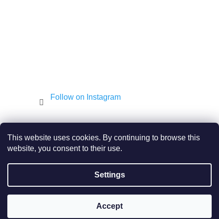
Follow on Instagram
Shekel.cz
Torah - Tóra
Kosher-coffee.cz
This website uses cookies. By continuing to browse this
website, you consent to their use.
Settings
Created by Shoptet
Copyright 2026
JEWISH E-SHOP
. All rights reserved.
Accept