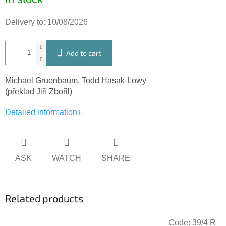
price:
Delivery to:
10/08/2026
Add to cart
Michael Gruenbaum, Todd Hasak-Lowy
(překlad Jiří Zbořil)
Detailed information
ASK
WATCH
SHARE
Related products
Code:
39/4 R