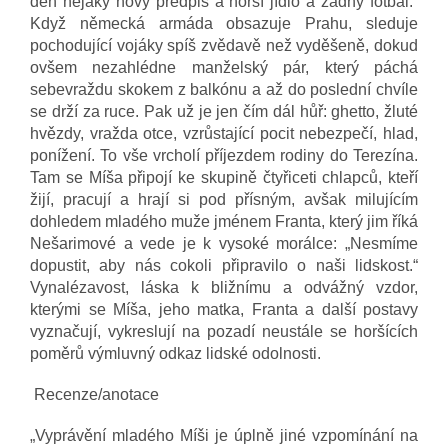
den nějaký nový předpis a horší jídlo a žádný fotbal.“
Když německá armáda obsazuje Prahu, sleduje
pochodující vojáky spíš zvědavě než vyděšeně, dokud
ovšem nezahlédne manželský pár, který páchá
sebevraždu skokem z balkónu a až do poslední chvíle
se drží za ruce. Pak už je jen čím dál hůř: ghetto, žluté
hvězdy, vražda otce, vzrůstající pocit nebezpečí, hlad,
ponížení. To vše vrcholí příjezdem rodiny do Terezína.
Tam se Míša připojí ke skupině čtyřiceti chlapců, kteří
žijí, pracují a hrají si pod přísným, avšak milujícím
dohledem mladého muže jménem Franta, který jim říká
Nešarimové a vede je k vysoké morálce: „Nesmíme
dopustit, aby nás cokoli připravilo o naši lidskost.“
Vynalézavost, láska k bližnímu a odvážný vzdor,
kterými se Míša, jeho matka, Franta a další postavy
vyznačují, vykreslují na pozadí neustále se horšících
poměrů výmluvný odkaz lidské odolnosti.
Recenze/anotace
„Vyprávění mladého Míši je úplně jiné vzpomínání na