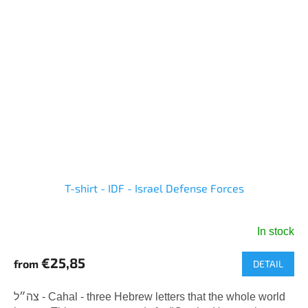
T-shirt - IDF - Israel Defense Forces
In stock
The
average
€25,85
from
DETAIL
product
rating
is
צה״ל - Cahal - three Hebrew letters that the whole world