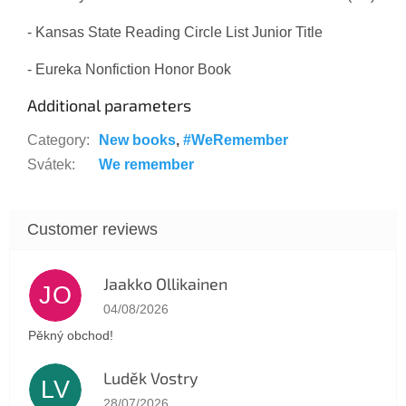
- Kansas State Reading Circle List Junior Title
- Eureka Nonfiction Honor Book
Additional parameters
Category
:
New books
,
#WeRemember
Svátek
:
We remember
Jaakko Ollikainen
JO
The store rating is 5 out of 5 stars.
04/08/2026
Pěkný obchod!
Luděk Vostry
LV
The store rating is 5 out of 5 stars.
28/07/2026