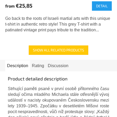
€25,85
from
DETAIL
Go back to the roots of Israeli martial arts with this unique
t-shirt in authentic retro style! This grey T-shirt with a
patinated vintage print pays tribute to the tradition...
SHOW ALL RELATED PRODUCTS
Description
Rating
Discussion
Product detailed description
Strhující paměti psané v první osobě přítomného času
sledují očima mladého Michaela stále otřesnější vývoj
událostí v nacisty okupovaném Československu mezi
lety 1939–1945. Zpočátku v desetiletém Míšovi roste
pocit nespravedlnosti, vůči níž protestuje slovy: „Každý