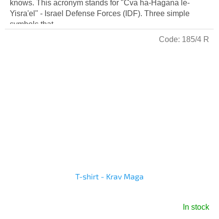
5,0
knows. This acronym stands for "Cva ha-Hagana le-
out
Yisra'el" - Israel Defense Forces (IDF). Three simple
of
symbols that...
5
Code:
185/4 R
stars.
T-shirt - Krav Maga
In stock