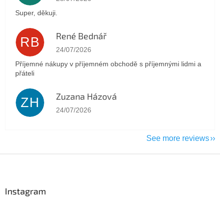
Super, děkuji.
René Bednář
RB
The store rating is 5 out of 5 stars.
24/07/2026
Příjemné nákupy v příjemném obchodě s příjemnými lidmi a
přáteli
Zuzana Házová
ZH
The store rating is 5 out of 5 stars.
24/07/2026
See more reviews
F
o
o
t
Instagram
e
r