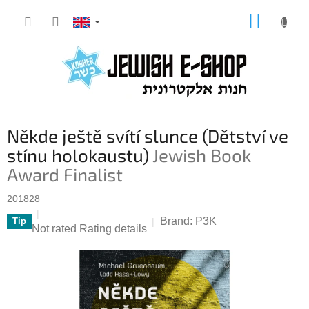
Skip
SHOPP
to
CART
content
Někde ještě svítí slunce (Dětství ve
stínu holokaustu)
Jewish Book
Award Finalist
201828
Brand:
P3K
Tip
The
Not rated
Rating details
average
product
rating
is
0,0