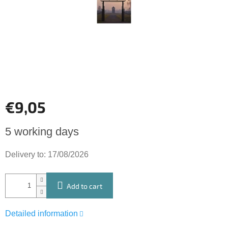
stars.
€9,05
Measure
5 working days
price:
Delivery to:
17/08/2026
Add to cart
Detailed information