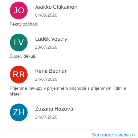
Jaakko Ollikainen
JO
The store rating is 5 out of 5 stars.
04/08/2026
Pěkný obchod!
Luděk Vostry
LV
The store rating is 5 out of 5 stars.
28/07/2026
Super, děkuji.
René Bednář
RB
The store rating is 5 out of 5 stars.
24/07/2026
Příjemné nákupy v příjemném obchodě s příjemnými lidmi a
přáteli
Zuzana Házová
ZH
The store rating is 5 out of 5 stars.
24/07/2026
See more reviews