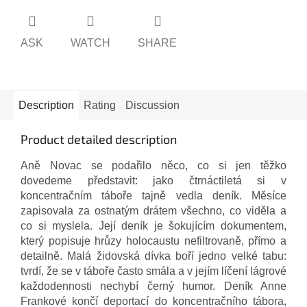
ASK
WATCH
SHARE
Description
Rating
Discussion
Product detailed description
Aně Novac se podařilo něco, co si jen těžko
dovedeme představit: jako čtrnáctiletá si v
koncentračním táboře tajně vedla deník. Měsíce
zapisovala za ostnatým drátem všechno, co viděla a
co si myslela. Její deník je šokujícím dokumentem,
který popisuje hrůzy holocaustu nefiltrovaně, přímo a
detailně. Malá židovská dívka boří jedno velké tabu:
tvrdí, že se v táboře často smála a v jejím líčení lágrové
každodennosti nechybí černý humor. Deník Anne
Frankové končí deportací do koncentračního tábora,