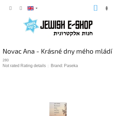
Skip
SHOPP
to
CART
content
Novac Ana - Krásné dny mého mládí
280
The
Not rated
Rating details
Brand:
Paseka
average
product
rating
is
0,0
out
of
5