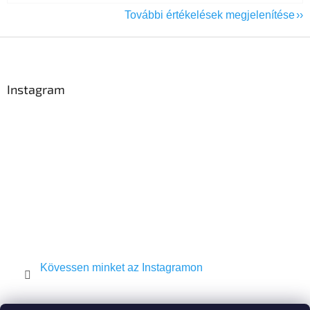
További értékelések megjelenítése
L
á
b
l
Instagram
é
c
Kövessen minket az Instagramon
Shekel.cz
Torah.cz
Kosher-coffee.cz