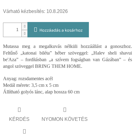
Várható kézbesítés:
10.8.2026
Hozzáadás a kosárhoz
Mutassa meg a megalkuvás nélküli hozzáállást a gonoszhoz.
Feltűnő „katonai biléta” héber szöveggel: „Halev sheli shavui
be'Aza” – fordításban „a szívem fogságban van Gázában” – és
angol szöveggel BRING THEM HOME.
Anyag: rozsdamentes acél
Medál mérete: 3,5 cm x 5 cm
Állítható golyós lánc, alap hossza 60 cm
KÉRDÉS
NYOMON KÖVETÉS