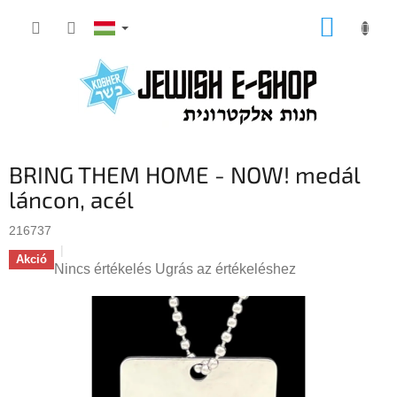
Ugrás
KOSÁR
a
fő
tartalomhoz
BRING THEM HOME - NOW! medál
láncon, acél
216737
Akció
A
Nincs értékelés
Ugrás az értékeléshez
termék
átlagos
értékelése
5-
ből
0,0