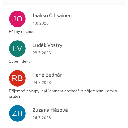
Jaakko Ollikainen
JO
Az áruház értékelése 5-ből 5 csillag.
4.8.2026
Pěkný obchod!
Luděk Vostry
LV
Az áruház értékelése 5-ből 5 csillag.
28.7.2026
Super, děkuji.
René Bednář
RB
Az áruház értékelése 5-ből 5 csillag.
24.7.2026
Příjemné nákupy v příjemném obchodě s příjemnými lidmi a
přáteli
Zuzana Házová
ZH
Az áruház értékelése 5-ből 5 csillag.
24.7.2026